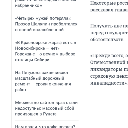
Некоторые росси
избранником
рассказал глав
«Четырех мужей потеряла»:
Прохор Шаляпин проболтался
Получать две п
о новой возлюбленной
перед государст
обстоятельств.
«В Красноярске жираф есть, в
Новосибирске — нет».
Горожане— о вечном выборе
«Прежде всего,
столицы Сибири
Отечественной 
ликвидаторы по
На Петухова заканчивают
страховую пенс
масштабный дорожный
инвалидности»,
ремонт — сроки окончания
работ
Множество сайтов враз стали
недоступны: массовый сбой
произошел в Рунете
Нам врали, что кофе вреден?