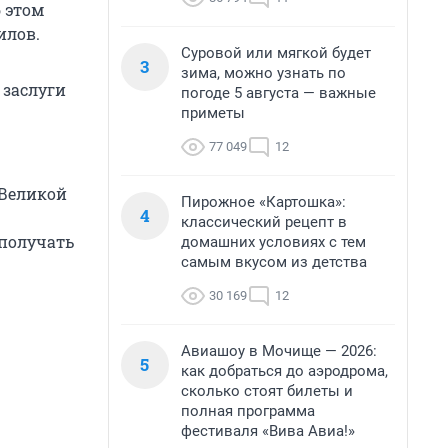
б этом
илов.
Суровой или мягкой будет
3
зима, можно узнать по
 заслуги
погоде 5 августа — важные
приметы
77 049
12
 Великой
Пирожное «Картошка»:
4
классический рецепт в
 получать
домашних условиях с тем
самым вкусом из детства
30 169
12
Авиашоу в Мочище — 2026:
5
как добраться до аэродрома,
сколько стоят билеты и
полная программа
фестиваля «Вива Авиа!»