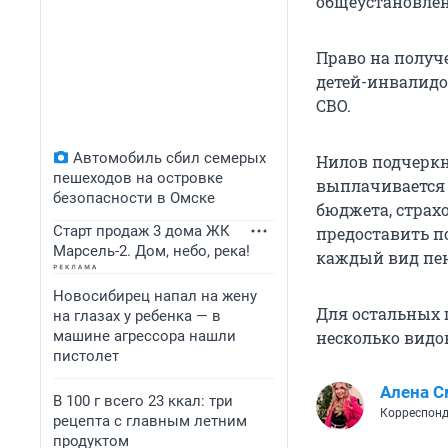
общеустановлен
Право на получ
детей-инвалидо
СВО.
Автомобиль сбил семерых
Нилов подчеркн
пешеходов на островке
выплачивается 
безопасности в Омске
бюджета, страх
Старт продаж 3 дома ЖК
предоставить п
Марсель-2. Дом, небо, река!
каждый вид пен
Новосибирец напал на жену
Для остальных 
на глазах у ребенка — в
машине агрессора нашли
несколько видо
пистолет
Алена С
В 100 г всего 23 ккал: три
Корреспонд
рецепта с главным летним
продуктом