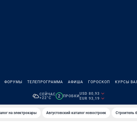
ФОРУМЫ
ТЕЛЕПРОГРАММА
АФИША
ГОРОСКОП
КУРСЫ ВА
USD 80,93
СЕЙЧАС
2
ПРОБКИ
+22°C
EUR 93,19
алог на электрокары
Августовский каталог новостроек
Строитель б