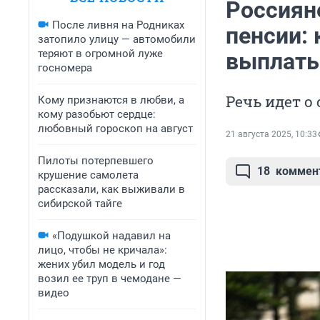
Россиян
После ливня на Родниках
пенсии:
затопило улицу — автомобили
теряют в огромной луже
выплат
госномера
Речь идет о
Кому признаются в любви, а
кому разобьют сердце:
любовный гороскоп на август
21 августа 2025, 10:33
Пилоты потерпевшего
18
коммен
крушение самолета
рассказали, как выживали в
сибирской тайге
«Подушкой надавил на
лицо, чтобы не кричала»:
жених убил модель и год
возил ее труп в чемодане —
видео