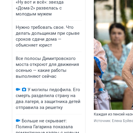
«Ну вот и всё»: звезда
«Дома-2» развелась с
молодым мужем
Нужно требовать свое. Что
делать дольщикам при срыве
сроков сдачи дома —
объясняет юрист
Все полосы Димитровского
моста откроют для движения
осенью — какие работы
выполняют сейчас
У могилы педофила. Его
смерть разделила страну на
два лагеря, а защитника детей
отправила за решетку
Каждая из пенсий наз
Больше не скрывает:
Источник: 
Елена Буйв
Полина Гагарина показала
романтичные кадры с новым