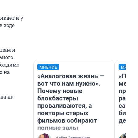
икает и у
в ходе
илам и
ьного
бходимо
МНЕНИЕ
МНЕНИ
о на
«Аналоговая жизнь —
«Поку
вот что нам нужно».
мешке
Почему новые
предп
ва на
блокбастеры
расска
проваливаются, а
самом
повторы старых
бизне
фильмов собирают
дешев
полные залы
Алёна Золотухина