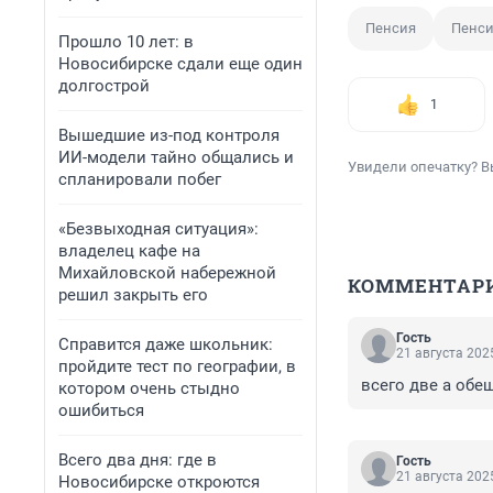
Пенсия
Пенси
Прошло 10 лет: в
Новосибирске сдали еще один
долгострой
1
Вышедшие из-под контроля
ИИ-модели тайно общались и
Увидели опечатку? В
спланировали побег
«Безвыходная ситуация»:
владелец кафе на
Михайловской набережной
КОММЕНТАР
решил закрыть его
Гость
Справится даже школьник:
21 августа 2025
пройдите тест по географии, в
всего две а обе
котором очень стыдно
ошибиться
Всего два дня: где в
Гость
21 августа 2025
Новосибирске откроются