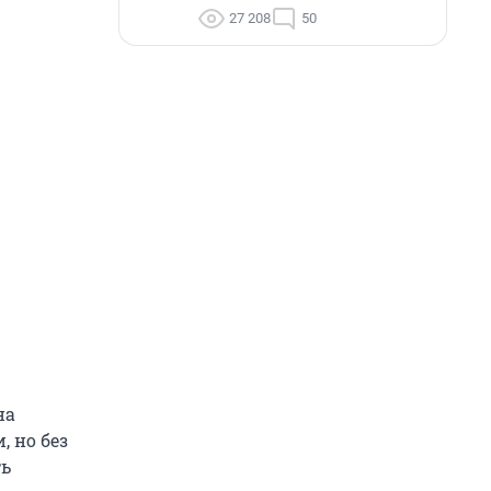
27 208
50
на
, но без
ть