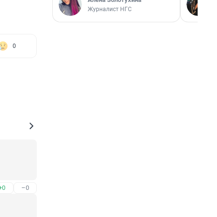
Журналист НГС
0
+0
–0