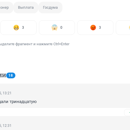
онер
Выплата
Госдума
3
0
3
ыделите фрагмент и нажмите Ctrl+Enter
ИИ
18
, 13:21
щали тринадцатую
, 12:31