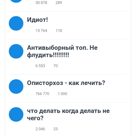
50 878
289
Идиот!
15 764
118
Антивыборный топ. Не
флудить!!!!!!!!!
6 553
70
Описторхоз - как лечить?
766 770
1 000
что делать когда делать не
чего?
2 046
23