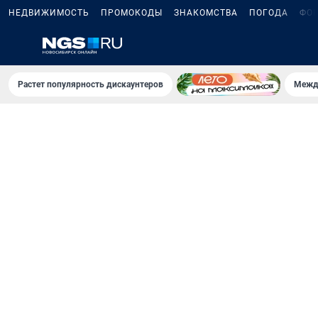
НЕДВИЖИМОСТЬ
ПРОМОКОДЫ
ЗНАКОМСТВА
ПОГОДА
ФО
Растет популярность дискаунтеров
Межд