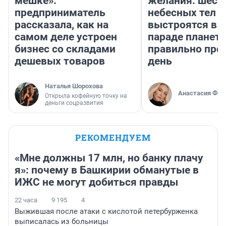
мешке»:
желания: шест
предприниматель
небесных тел
рассказала, как на
выстроятся в 
самом деле устроен
параде планет 
бизнес со складами
правильно про
дешевых товаров
день
Наталья Шорохова
Анастасия Фил
Открыла кофейную точку на
деньги соцразвития
РЕКОМЕНДУЕМ
«Мне должны 17 млн, но банку плачу
я»: почему в Башкирии обманутые в
ИЖС не могут добиться правды
22 часа
9 195
4
Выжившая после атаки с кислотой петербурженка
выписалась из больницы