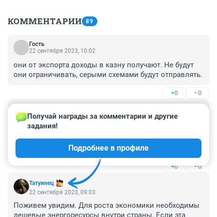
КОММЕНТАРИИ
89
Гость
22 сентября 2023, 10:02
они от экспорта доходы в казну получают. Не будут 
они ограничивать, серыми схемами будут отправлять.
+0
–0
Гость
22 сентября 2023, 09:17
Получай награды за комментарии и другие 
задания!
мы с нефтепереработчиками разве живем в разных 
странах, мы работаем за рубли, а они за евро, отдать 
Подробнее в профиле
народное народу, барыг за бугор
+0
–0
Татуинец
22 сентября 2023, 09:03
Поживем увидим. Для роста экономики необходимы 
дешевые энергоресурсы внутри страны. Если эта 