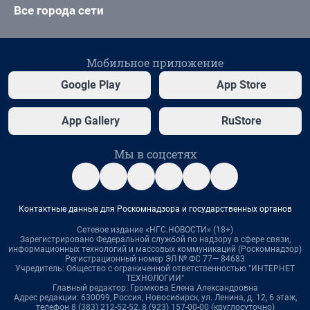
Все города сети
Мобильное приложение
Google Play
App Store
App Gallery
RuStore
Мы в соцсетях
Контактные данные для Роскомнадзора и государственных органов
Сетевое издание «НГС.НОВОСТИ» (18+)
Зарегистрировано Федеральной службой по надзору в сфере связи,
информационных технологий и массовых коммуникаций (Роскомнадзор)
Регистрационный номер ЭЛ № ФС 77— 84683
Учредитель: Общество с ограниченной ответственностью "ИНТЕРНЕТ
ТЕХНОЛОГИИ"
Главный редактор: Громкова Елена Александровна
Адрес редакции: 630099, Россия, Новосибирск, ул. Ленина, д. 12, 6 этаж,
телефон 8 (383) 212-52-52, 8 (923) 157-00-00 (круглосуточно)