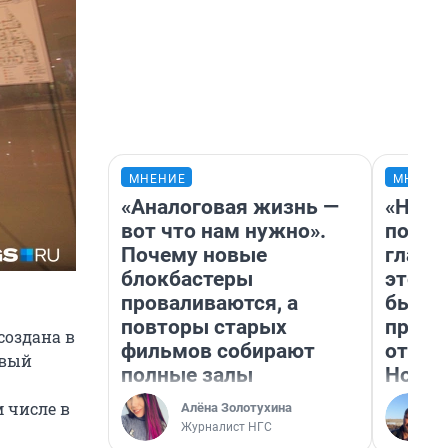
МНЕНИЕ
МНЕНИ
«Аналоговая жизнь —
«Нико
вот что нам нужно».
побед
Почему новые
главн
блокбастеры
этого
проваливаются, а
бьет 
повторы старых
прока
создана в
фильмов собирают
отзыв
рвый
полные залы
Нолан
 числе в
Алёна Золотухина
Журналист НГС