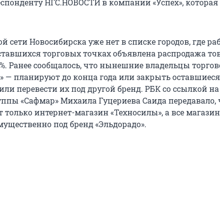
спонденту НГС.НОВОСТИ в компании «Успех», которая
ой сети Новосибирска уже нет в списке городов, где р
оставшихся торговых точках объявлена распродажа тов
 %. Ранее сообщалось, что нынешние владельцы торгов
» — планируют до конца года или закрыть оставшиеся
или перевести их под другой бренд. РБК со ссылкой н
уппы «Сафмар» Михаила Гуцериева Саида передавало, 
т только интернет-магазин «Техносилы», а все магази
мущественно под бренд «Эльдорадо».