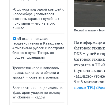
«С домом под одной крышей»:
новосибирец попытался
отстоять гараж от судебных
приставов — что из этого
вышло
Первый магазин «Техн
«Я ехал в никуда»:
По информации
геодезист уехал в Казахстан с
бытовой техник
4 тысячами рублей и построил
бизнес с нуля. Теперь он
DNS — у неё в г
продает франшизы
бытовой техник
открыла в ТЦ «
Трескается кора и завелась
(пункты выдачи 
парша: как спасти яблони и
«М.Видео» (тож
урожай — советы агронома
9 и 6 магазинов
новом ТРЦ «Эде
Беспилотники нацелились на
Урал: дрон ударил по складу
Wildberries — кадры