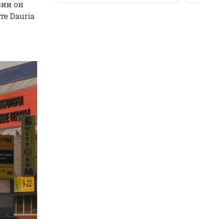
вии он
те Dauria