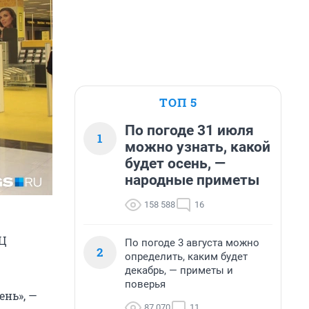
ТОП 5
По погоде 31 июля
1
можно узнать, какой
будет осень, —
народные приметы
158 588
16
ТЦ
По погоде 3 августа можно
2
определить, каким будет
декабрь, — приметы и
поверья
ень», —
87 070
11