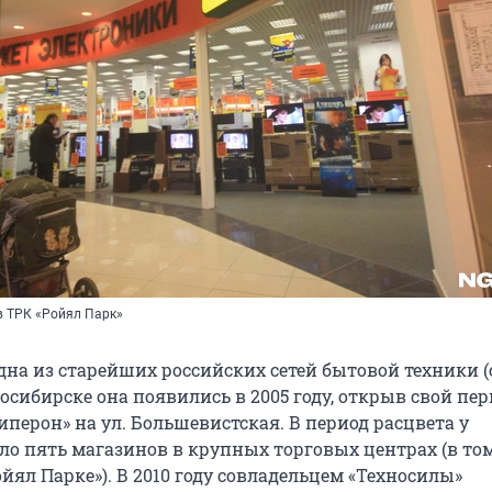
в ТРК «Ройял Парк»
дна из старейших российских сетей бытовой техники (
овосибирске она появились в 2005 году, открыв свой пе
иперон» на ул. Большевистская. В период расцвета у
ло пять магазинов в крупных торговых центрах (в том
ойял Парке»). В 2010 году совладельцем «Техносилы»