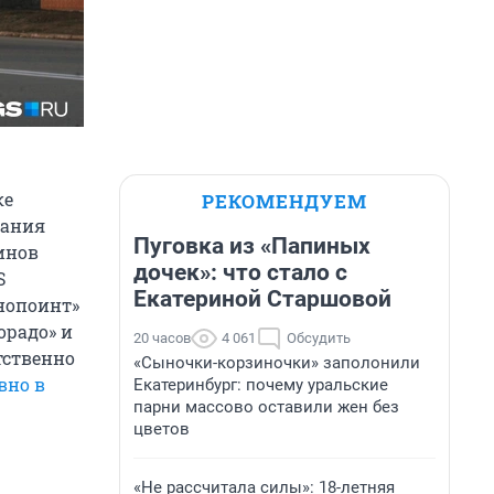
ке
РЕКОМЕНДУЕМ
пания
Пуговка из «Папиных
зинов
дочек»: что стало с
S
Екатериной Старшовой
хнопоинт»
орадо» и
20 часов
4 061
Обсудить
тственно
«Сыночки-корзиночки» заполонили
вно в
Екатеринбург: почему уральские
парни массово оставили жен без
цветов
«Не рассчитала силы»: 18-летняя