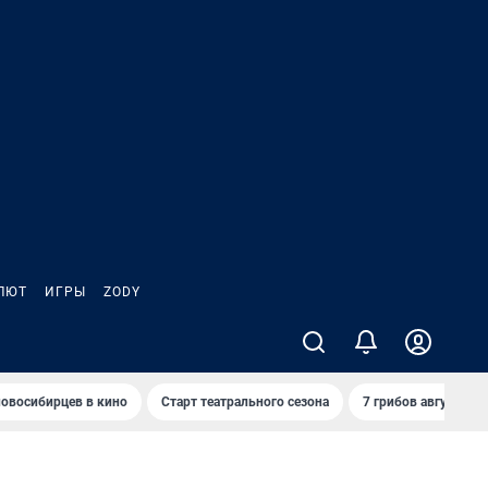
ЛЮТ
ИГРЫ
ZODY
овосибирцев в кино
Старт театрального сезона
7 грибов августа