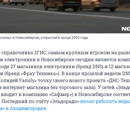
осилы» в Новосибирске, открытый в конце 2005 года
 справочника 2ГИС, самым крупным игроком на рын
и электроники в Новосибирске сегодня является ком
ороде 27 магазинов электроники (бренд DNS) и 12 мага
и (бренд «Фрау Техника»). В конце прошлой недели DN
Холидей Family» точку своего нового проекта «ДНС-Те
интернет-магазина без торгового зала). У сетей «Эльд
е входит в компанию «Сафмар») в Новосибирске соотве
. Последний по счёту «Эльдорадо»
начал работать неда
м» в Академгородке
.