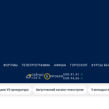
ФОРУМЫ
ТЕЛЕПРОГРАММА
АФИША
ГОРОСКОП
КУРСЫ ВА
USD 81,41
СЕЙЧАС
6
ПРОБКИ
+24°C
EUR 94,06
ики VS прокуратура
Августовский каталог новостроек
5 молодых н