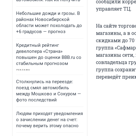
сообщили корре
управляет ТЦ.
Небольшие дожди и грозы. В
районах Новосибирской
На сайте торгов
области может похолодать до
+6 градусов — прогноз
магазины, а в 
скидками до 70
Кредитный рейтинг
группа «Сафмар
девелопера «Страна»
магазины сети, 
повышен до оценки BBB.ru со
совладельца гр
стабильным прогнозом
группа сохрани
переведёт преи
Столкнулись на переезде:
поезд смял автомобиль
между Мошково и Сокуром —
фото последствий
Людям приходят уведомления
о зачислении денег на счет:
почему верить этому опасно