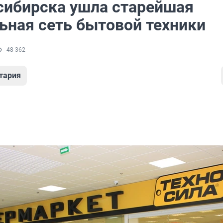
сибирска ушла старейшая
ьная сеть бытовой техники
48 362
тария