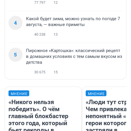
77 797
12
Какой будет зима, можно узнать по погоде 7
4
августа, — важные приметы
40 238
13
Пирожное «Картошка»: классический рецепт
5
в домашних условиях с тем самым вкусом из
детства
30 675
15
МНЕНИЕ
МНЕНИЕ
«Никого нельзя
«Люди тут стр
победить». О чём
Чем привлекае
главный блокбастер
непонятный «Н
этого года, который
герои которого
бьет рекорды в
застряли в