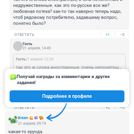
недружественные. как это по-русски все же? 
любовная потеха? как-то так наверно теперь надо, 
чтоб рядовому потребителю, задавшему вопрос, 
понятно было?
+1
–0
ОТВЕТИТЬ
Гость
21 апреля, 14:49
Гость
21 апреля, 12:55
так это ж слова иностранные, очень непонятные и недружественные. как это по-русски все же? любовная потеха? как-то так наверно теперь надо, чтоб рядовому потребителю, задавшему вопрос, понятно было?
Получай награды за комментарии и другие 
При чем здесь слова? Есть заимствованные, но тут 
задания!
же не слово, а производное от сокращения двух, с 
которым я впервые столкнулся..

Подробнее в профиле
СК.
+2
–0
ОТВЕТИТЬ
Bream
21 апреля, 09:19
какая-то ерунда.