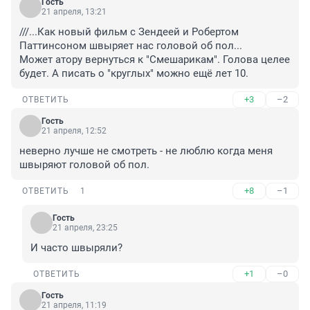
Гость
21 апреля, 13:21
///...Как новый фильм с Зендеей и Робертом 
Паттинсоном швыряет нас головой об пол...

Может атору вернуться к "Смешарикам". Голова целее 
будет. А писать о "круглых" можно ещё лет 10.
+3
–2
ОТВЕТИТЬ
Гость
21 апреля, 12:52
неверно лучше не смотреть - не люблю когда меня 
швыряют головой об пол.
+8
–1
ОТВЕТИТЬ
1
Гость
21 апреля, 23:25
И часто швыряли?
+1
–0
ОТВЕТИТЬ
Гость
21 апреля, 11:19