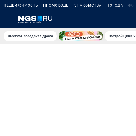
НЕДВИЖИМОСТЬ
ПРОМОКОДЫ
ЗНАКОМСТВА
ПОГОДА
ФО
Жёсткая соседская драка
Застройщики V