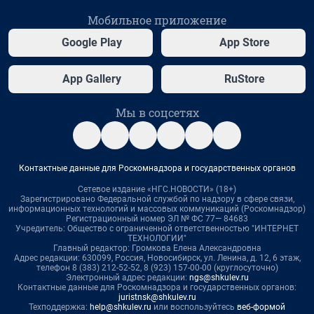
Мобильное приложение
Google Play
App Store
App Gallery
RuStore
Мы в соцсетях
Контактные данные для Роскомнадзора и государственных органов
Сетевое издание «НГС.НОВОСТИ» (18+)
Зарегистрировано Федеральной службой по надзору в сфере связи,
информационных технологий и массовых коммуникаций (Роскомнадзор)
Регистрационный номер ЭЛ № ФС 77— 84683
Учредитель: Общество с ограниченной ответственностью "ИНТЕРНЕТ
ТЕХНОЛОГИИ"
Главный редактор: Громкова Елена Александровна
Адрес редакции: 630099, Россия, Новосибирск, ул. Ленина, д. 12, 6 этаж,
телефон 8 (383) 212-52-52, 8 (923) 157-00-00 (круглосуточно)
Электронный адрес редакции:
ngs@shkulev.ru
Контактные данные для Роскомнадзора и государственных органов:
juristnsk@shkulev.ru
Техподдержка:
help@shkulev.ru
или воспользуйтесь
веб-формой