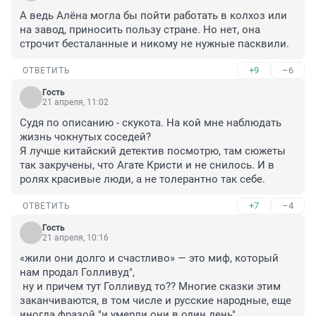
А ведь Алёна могла бы пойти работать в колхоз или 
на завод, приносить пользу стране. Но нет, она 
строчит бесталанные и никому не нужные пасквили.
+9
–6
ОТВЕТИТЬ
Гость
21 апреля, 11:02
Судя по описанию - скукота. На кой мне наблюдать 
жизнь чокнутых соседей?

Я лучше китайский детектив посмотрю, там сюжеты 
так закручены, что Агате Кристи и не снилось. И в 
ролях красивые люди, а не толерантно так себе.
+7
–4
ОТВЕТИТЬ
Гость
21 апреля, 10:16
«жили они долго и счастливо» — это миф, который 
нам продал Голливуд",

 ну и причем тут Голливуд то?? Многие сказки этим 
заканчиваются, в том числе и русские народные, еще 
иногда фразой "и умерли они в один день"