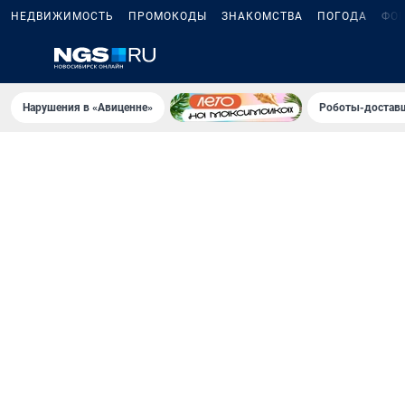
НЕДВИЖИМОСТЬ
ПРОМОКОДЫ
ЗНАКОМСТВА
ПОГОДА
ФО
Нарушения в «Авиценне»
Роботы-доставщ