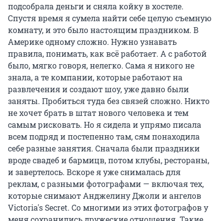
подсобрала деньги и сняла койку в хостеле.
Спустя время я сумела найти себе целую съемную
комнату, и это было настоящим праздником. В
Америке одному сложно. Нужно узнавать
правила, понимать, как всё работает. А с работой
было, мягко говоря, нелегко. Сама я никого не
знала, а те компании, которые работают на
развлечения и создают шоу, уже давно были
заняты. Пробиться туда без связей сложно. Никто
не хочет брать в штат нового человека и тем
самым рисковать. Но я сидела и упрямо писала
всем подряд и постепенно там, сям понаходила
себе разные занятия. Сначала были праздники
вроде свадеб и бармицв, потом клубы, рестораны,
и завертелось. Вскоре я уже снималась для
реклам, с разными фотографами — включая тех,
которые снимают Анджелину Джоли и ангелов
Victoria's Secret. Со многими из этих фотографов у
меня сохранились дружеские отношения. Такие