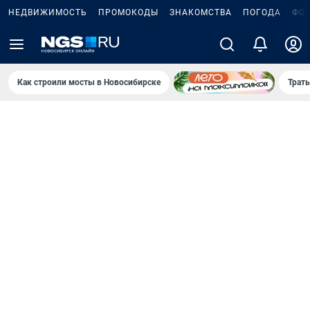
НЕДВИЖИМОСТЬ
ПРОМОКОДЫ
ЗНАКОМСТВА
ПОГОДА
ФО
Как строили мосты в Новосибирске
Траты