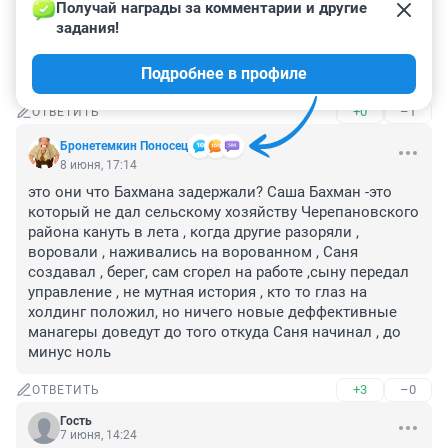
Получай награды за комментарии и другие 
Часто слышу от деревернских жителей что их кинуло 
задания!
руководство деревни как пайщиков, мало понимаю в 
этом, интресно что вложили пайщики в это 
Подробнее в профиле
предприятие и что им пологалось?
+0
–1
ОТВЕТИТЬ
Бронетемкин Поносец
8 июня, 17:14
это они что Бахмана задержали? Саша Бахман -это 
который не дал сельскому хозяйству Черепановского 
района кануть в лета , когда другие разоряли , 
воровали , наживались на ворованном , Саня 
создавал , берег, сам сгорел на работе ,сыну передал 
управление , не мутная история , кто то глаз на 
холдинг положил, но ничего новые деффективные 
манагеры доведут до того откуда Саня начинал , до 
минус ноль
+3
–0
ОТВЕТИТЬ
Гость
7 июня, 14:24