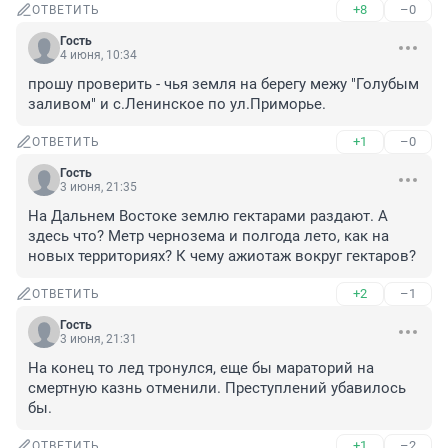
+8
–0
ОТВЕТИТЬ
Гость
4 июня, 10:34
прошу проверить - чья земля на берегу межу "Голубым 
заливом" и с.Ленинское по ул.Приморье.
+1
–0
ОТВЕТИТЬ
Гость
3 июня, 21:35
На Дальнем Востоке землю гектарами раздают. А 
здесь что? Метр чернозема и полгода лето, как на 
новых территориях? К чему ажиотаж вокруг гектаров?
+2
–1
ОТВЕТИТЬ
Гость
3 июня, 21:31
На конец то лед тронулся, еще бы мараторий на 
смертную казнь отменили. Преступлений убавилось 
бы.
+1
–2
ОТВЕТИТЬ