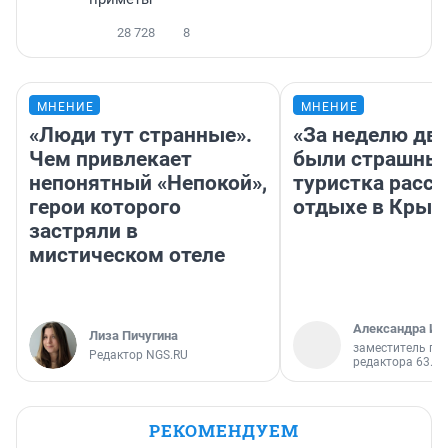
28 728
8
МНЕНИЕ
МНЕНИЕ
«Люди тут странные».
«За неделю две
Чем привлекает
были страшные
непонятный «Непокой»,
туристка расск
герои которого
отдыхе в Крым
застряли в
мистическом отеле
Александра Ис
Лиза Пичугина
заместитель гл
Редактор NGS.RU
редактора 63.RU
РЕКОМЕНДУЕМ