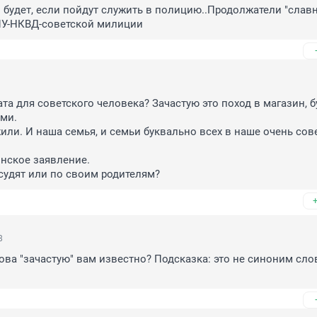
и будет, если пойдут служить в полицию..Продолжатели "славн
ПУ-НКВД-советской милиции
та для советского человека? Зачастую это поход в магазин, бу
и. 

или. И наша семья, и семьи буквально всех в наше очень сове
ское заявление.

судят или по своим родителям?
8
ова "зачастую" вам известно? Подсказка: это не синоним слов