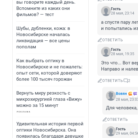
вы говорите каждый день.
Вспомните из каких они
Гость
28 мая, 23:14
фильмов? — тест
а спустя пару л
Шубы, дубленки, кожа: в
и попытались из
Новосибирске началась
ликвидация — все цены
ОТВЕТИТЬ
пополам
Гость
28 мая, 19:35
Как выбрать оптику в
Это что... Вот в
Новосибирске и не пожалеть:
Направо и налев
опыт сети, которой доверяют
более 100 тысяч горожан
ОТВЕТИТЬ
2
Вернуть миру резкость с
Вовян
микрохирургией глаза «Вижу»
28 мая, 23:0
можно за 15 минут
Для человека,
ОТВЕТИТЬ
Удивительная история первой
Гость
оптики Новосибирска. Она
29 мая, 04:5
появилась благодаря девушке