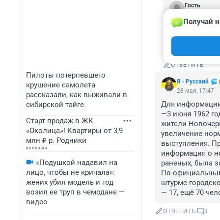
Гость
28 мая, 22:2
Получай н
Вино того вре
быть, азербай
душевыворачи
ОТВЕТИТЬ
Пилоты потерпевшего
Я - Русский
крушение самолета
28 мая, 17:47
рассказали, как выживали в
Для информации.
сибирской тайге
—3 июня 1962 го
Старт продаж в ЖК
жители Новочерк
«Околица»! Квартиры от 3,9
увеличение норм
млн ₽ р. Родники
выступления. Пр
информация о но
«Подушкой надавил на
раненых, была за
лицо, чтобы не кричала»:
По официальным 
жених убил модель и год
штурме городско
возил ее труп в чемодане —
— 17, ещё 70 че
видео
ОТВЕТИТЬ
3