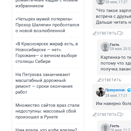
романтичные кадры с новым
28 мая, 17:27
избранником
"Что такое зарпл
встреча с друзьям
«Четырех мужей потеряла»:
Дальше читать н
Прохор Шаляпин проболтался
о новой возлюбленной
ОТВЕТИТЬ
1
«В Красноярске жираф есть, в
Гость
28 мая, 20:5
Новосибирске — нет».
Горожане— о вечном выборе
Картинка-то т
столицы Сибири
потому что зд
получка закан
На Петухова заканчивают
масштабный дорожный
ОТВЕТИТЬ
ремонт — сроки окончания
Прекрасная.
работ
28 мая, 17:21
Им наверно бол
Множество сайтов враз стали
недоступны: массовый сбой
ОТВЕТИТЬ
1
произошел в Рунете
Гость
Нам врали, что кофе вреден?
28 мая, 21:2