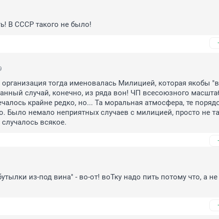
ь! В СССР такого не было!
9
 организация тогда именовалась Милицией, которая якобы "вс
санный случай, конечно, из ряда вон! ЧП всесоюзного масштаб
чалось крайне редко, но... Та моральная атмосфера, те порядо
. Было немало неприятных случаев с милицией, просто не та
случалось всякое.
утылки из-под вина" - во-от! воТку надо пить потому что, а не 