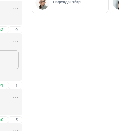
Надежда Губарь
+3
–0
+1
–1
+0
–5