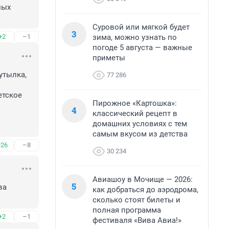
ых 
Суровой или мягкой будет
3
зима, можно узнать по
+2
–1
погоде 5 августа — важные
приметы
тылка, 
77 286
тское 
Пирожное «Картошка»:
4
классический рецепт в
домашних условиях с тем
самым вкусом из детства
+26
–8
30 234
Авиашоу в Мочище — 2026:
5
а 
как добраться до аэродрома,
сколько стоят билеты и
полная программа
+2
–1
фестиваля «Вива Авиа!»