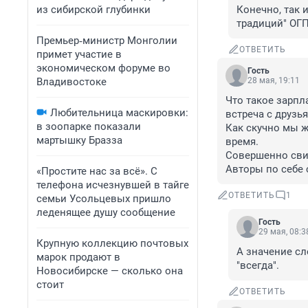
из сибирской глубинки
Конечно, так 
традиций" ОГ
Премьер‑министр Монголии
ОТВЕТИТЬ
примет участие в
экономическом форуме во
Гость
Владивостоке
28 мая, 19:11
Что такое зарпла
Любительница маскировки:
встреча с друзьям
в зоопарке показали
Как скучно мы ж
мартышку Бразза
время.

Совершенно свин
Авторы по себе 
«Простите нас за всё». С
телефона исчезнувшей в тайге
ОТВЕТИТЬ
1
семьи Усольцевых пришло
леденящее душу сообщение
Гость
29 мая, 08:3
Крупную коллекцию почтовых
А значение сл
марок продают в
"всегда".
Новосибирске — сколько она
стоит
ОТВЕТИТЬ