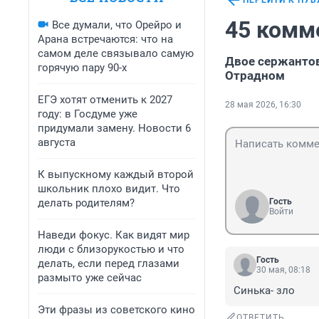
ПЕРЕЙТИ К ПУ
45 комм
Все думали, что Орейро и
Арана встречаются: что на
самом деле связывало самую
Двое сержантов
горячую пару 90-х
Отрадном
ЕГЭ хотят отменить к 2027
28 мая 2026, 16:30
году: в Госдуме уже
придумали замену. Новости 6
августа
К выпускному каждый второй
школьник плохо видит. Что
делать родителям?
Гость
Войти
Наведи фокус. Как видят мир
люди с близорукостью и что
Гость
делать, если перед глазами
30 мая, 08:18
размыто уже сейчас
Синька- зло
Эти фразы из советского кино
ОТВЕТИТЬ