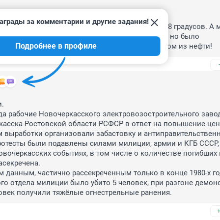
2
аграды за комментарии и другие задания!
мени - обычно фруктово-ягодная бормотуха 16-18 градусов. А 
джанский Агдам. Вино считалось виноградным, но было 
Подробнее в профиле
вающим. Явно его крепили техническим спиртом из нефти!


да рабочие Новочеркасского электровозостроительного завод
асска Ростовской области РСФСР в ответ на повышение цен 
 выработки организовали забастовку и антиправительственн
отесты были подавлены силами милиции, армии и КГБ СССР, а
вочеркасских событиях, в том числе о количестве погибших и
секречена.

данным, частично рассекреченным только в конце 1980-х год
го отдела милиции было убито 5 человек, при разгоне демонс
ловек получили тяжёлые огнестрельные ранения.