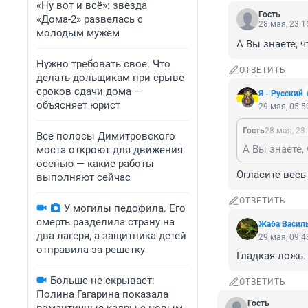
«Ну вот и всё»: звезда
Гость
«Дома-2» развелась с
28 мая, 23:1
молодым мужем
А Вы знаете, ч
Нужно требовать свое. Что
ОТВЕТИТЬ
делать дольщикам при срыве
сроков сдачи дома —
Я - Русский
объясняет юрист
29 мая, 05:5
Гость
28 мая, 23
Все полосы Димитровского
А Вы знаете,
моста откроют для движения
осенью — какие работы
Огласите весь
выполняют сейчас
ОТВЕТИТЬ
У могилы педофила. Его
смерть разделила страну на
Жаба Васил
два лагеря, а защитника детей
29 мая, 09:4
отправила за решетку
Гладкая ложь.
Больше не скрывает:
ОТВЕТИТЬ
Полина Гагарина показала
Гость