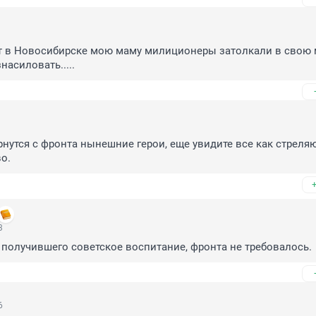
ет в Новосибирске мою маму милиционеры затолкали в свою 
насиловать.....
ернутся с фронта нынешние герои, еще увидите все как стреляют
о.
3
 получившего советское воспитание, фронта не требовалось.
6