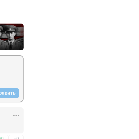
равить
+0
–0