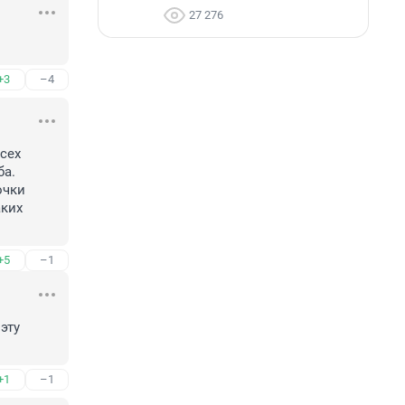
27 276
+3
–4
ех 
а. 
чки 
ких 
+5
–1
эту 
+1
–1