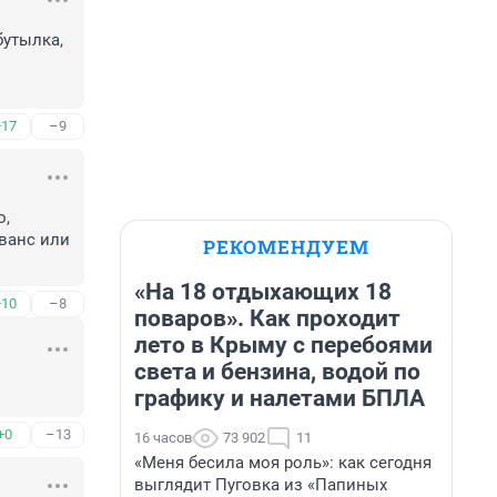
утылка, 
+17
–9
, 
ванс или 
РЕКОМЕНДУЕМ
«На 18 отдыхающих 18
+10
–8
поваров». Как проходит
лето в Крыму с перебоями
света и бензина, водой по
графику и налетами БПЛА
+0
–13
16 часов
73 902
11
«Меня бесила моя роль»: как сегодня
выглядит Пуговка из «Папиных