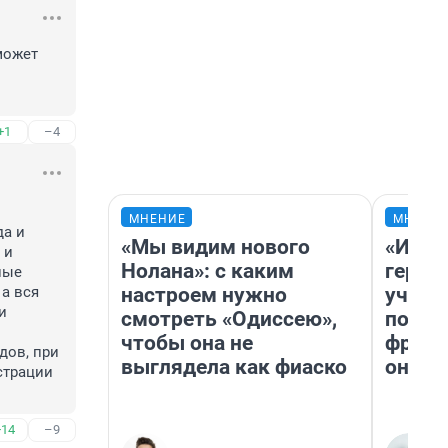
может 
+1
–4
МНЕНИЕ
МНЕНИ
а и 
«Мы видим нового
«Игру
и 
Нолана»: с каким
герои
ые 
настроем нужно
учит 
 вся 
 
смотреть «Одиссею»,
попул
чтобы она не
франш
ов, при 
выглядела как фиаско
она п
трации 
+14
–9