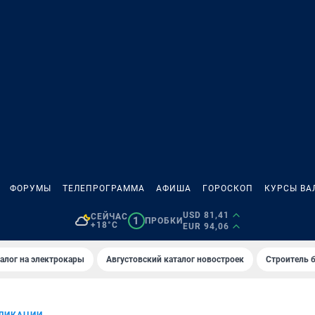
ФОРУМЫ
ТЕЛЕПРОГРАММА
АФИША
ГОРОСКОП
КУРСЫ ВА
USD 81,41
СЕЙЧАС
1
ПРОБКИ
+18°C
EUR 94,06
алог на электрокары
Августовский каталог новостроек
Строитель б