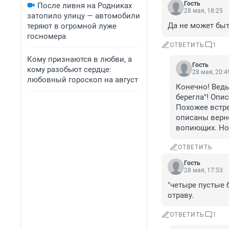
Гость
После ливня на Родниках
28 мая, 18:25
затопило улицу — автомобили
Да не может быт
теряют в огромной луже
госномера
ОТВЕТИТЬ
1
Кому признаются в любви, а
Гость
кому разобьют сердце:
28 мая, 20:4
любовный гороскоп на август
Конечно! Ведь
берегла"! Опи
Похожее встре
описаны верно
вопиющих. Но 
ОТВЕТИТЬ
Гость
28 мая, 17:53
"четыре пустые б
отраву.
ОТВЕТИТЬ
1