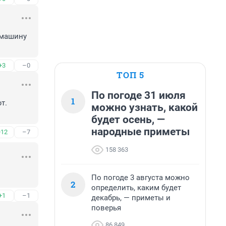
машину 
+3
–0
ТОП 5
По погоде 31 июля
1
. 
можно узнать, какой
будет осень, —
народные приметы
+12
–7
158 363
По погоде 3 августа можно
2
определить, каким будет
+1
–1
декабрь, — приметы и
поверья
86 849