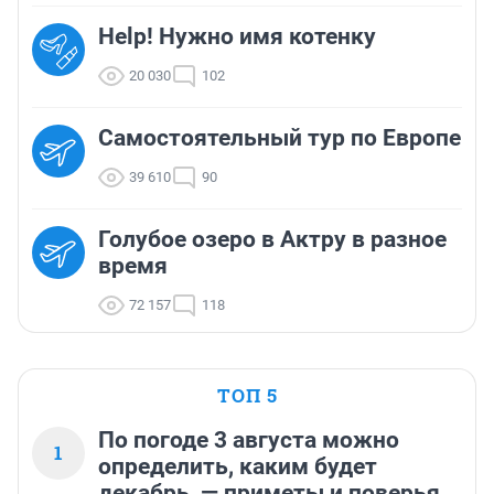
Help! Нужно имя котенку
20 030
102
Самостоятельный тур по Европе
39 610
90
Голубое озеро в Актру в разное
время
72 157
118
ТОП 5
По погоде 3 августа можно
1
определить, каким будет
декабрь, — приметы и поверья