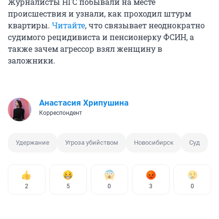
Журналисты НГС побывали на месте
происшествия и узнали, как проходил штурм
квартиры.
Читайте
, что связывает неоднократно
судимого рецидивиста и пенсионерку ФСИН, а
также зачем агрессор взял женщину в
заложники.
Анастасия Хрипушина
Корреспондент
Удержание
Угроза убийством
Новосибирск
Суд
2
5
0
3
0