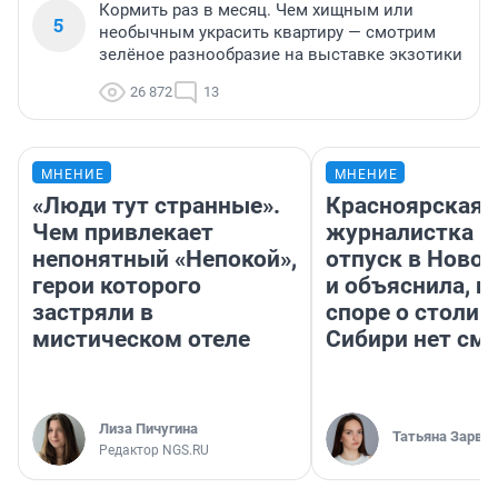
Кормить раз в месяц. Чем хищным или
5
необычным украсить квартиру — смотрим
зелёное разнообразие на выставке экзотики
26 872
13
МНЕНИЕ
МНЕНИЕ
«Люди тут странные».
Красноярская
Чем привлекает
журналистка п
непонятный «Непокой»,
отпуск в Ново
герои которого
и объяснила, п
застряли в
споре о столиц
мистическом отеле
Сибири нет см
Лиза Пичугина
Татьяна Зарва
Редактор NGS.RU