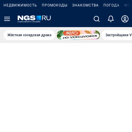
НЕДВИЖИМОСТЬ
ПРОМОКОДЫ
ЗНАКОМСТВА
ПОГОДА
ФО
Жёсткая соседская драка
Застройщики V