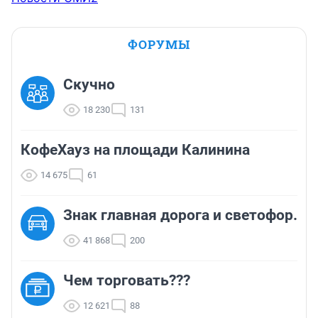
ФОРУМЫ
Скучно
18 230
131
КофеХауз на площади Калинина
14 675
61
Знак главная дорога и светофор.
41 868
200
Чем торговать???
12 621
88