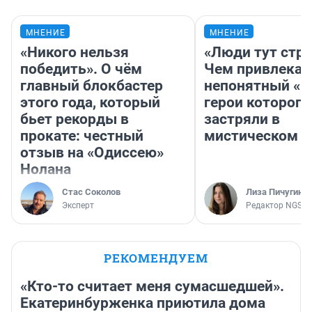
МНЕНИЕ
МНЕНИЕ
«Никого нельзя
«Люди тут стр
победить». О чём
Чем привлекае
главный блокбастер
непонятный «Н
этого года, который
герои которого
бьет рекорды в
застряли в
прокате: честный
мистическом о
отзыв на «Одиссею»
Нолана
Стас Соколов
Лиза Пичугина
Эксперт
Редактор NGS.R
РЕКОМЕНДУЕМ
«Кто-то считает меня сумасшедшей».
Екатеринбурженка приютила дома