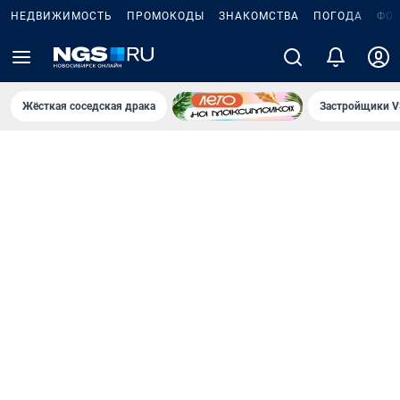
НЕДВИЖИМОСТЬ
ПРОМОКОДЫ
ЗНАКОМСТВА
ПОГОДА
ФО
Жёсткая соседская драка
Застройщики V