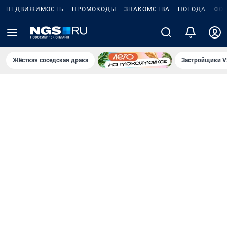
НЕДВИЖИМОСТЬ
ПРОМОКОДЫ
ЗНАКОМСТВА
ПОГОДА
ФО
Жёсткая соседская драка
Застройщики V