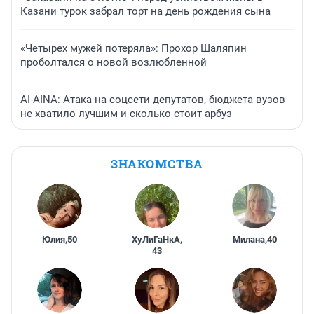
Казани турок забрал торт на день рождения сына
«Четырех мужей потеряла»: Прохор Шаляпин
проболтался о новой возлюбленной
AI-AINA: Атака на соцсети депутатов, бюджета вузов
не хватило лучшим и сколько стоит арбуз
ЗНАКОМСТВА
Юлия
,
50
ХуЛиГаНкА
,
Милана
,
40
43