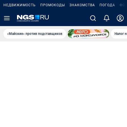
НЕДВИЖИМОСТЬ
ПРОМОКОДЫ
ЗНАКОМСТВА
ПОГОДА
ФО
«Майские» против подставщиков
Налог 