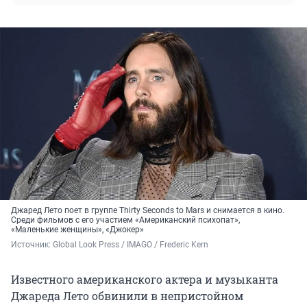
Джаред Лето поет в группе Thirty Seconds to Mars и снимается в кино.
Среди фильмов с его участием «Американский психопат»,
«Маленькие женщины», «Джокер»
Источник: 
Global Look Press / IMAGO / Frederic Kern
Известного американского актера и музыканта
Джареда Лето обвинили в непристойном