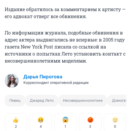
Издание обратилось за комментарием к артисту —
его адвокат отверг все обвинения.
По информации журнала, подобные обвинения в
адрес актера выдвигались не впервые: в 2005 году
газета New York Post писала со ссылкой на
источники о попытках Лето установить контакт с
несовершеннолетними моделями.
Дарья Пирогова
Корреспондент оперативной редакции
Певец
Джаред Лето
Несовершеннолетние
Домогател
2
4
1
3
0