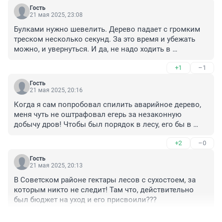
Гость
21 мая 2025, 23:08
Булками нужно шевелить. Дерево падает с громким 
треском несколько секунд. За это время и убежать 
можно, и увернуться. И да, не надо ходить в 
наушниках и каплюшоне.
+1
–1
Гость
21 мая 2025, 20:16
Когда я сам попробовал спилить аварийное дерево, 
меня чуть не оштрафовал егерь за незаконную 
добычу дров! Чтобы был порядок в лесу, его бы в 
законах навести.
+2
–0
Гость
21 мая 2025, 20:13
В Советском районе гектары лесов с сухостоем, за 
которым никто не следит! Там что, действительно 
был бюджет на уход и его присвоили???
+1
–0