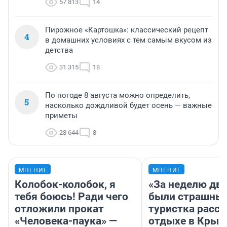
57 813
14
Пирожное «Картошка»: классический рецепт
4
в домашних условиях с тем самым вкусом из
детства
31 315
18
По погоде 8 августа можно определить,
5
насколько дождливой будет осень — важные
приметы
28 644
8
МНЕНИЕ
МНЕНИЕ
Колобок-колобок, я
«За неделю две
тебя боюсь! Ради чего
были страшные
отложили прокат
туристка расск
«Человека-паука» —
отдыхе в Крым