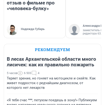
отзыв о фильме про
«человека-булку»
Александра Ис
Надежда Губарь
заместитель гл
редактора 63.RU
РЕКОМЕНДУЕМ
В лесах Архангельской области много
лисичек: как их правильно пожарить
5 часов
6 503
4
Теряет зрение, но гоняет на мотоцикле и скейте. Как
живет подросток с редчайшим диагнозом, от
которого нет лекарств
«Я тебя счас ***, петухом поедешь в зону!» Публикуем
видео нападения уральского гопника на ветерана