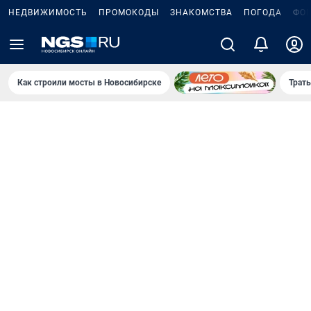
НЕДВИЖИМОСТЬ
ПРОМОКОДЫ
ЗНАКОМСТВА
ПОГОДА
ФО
Как строили мосты в Новосибирске
Траты