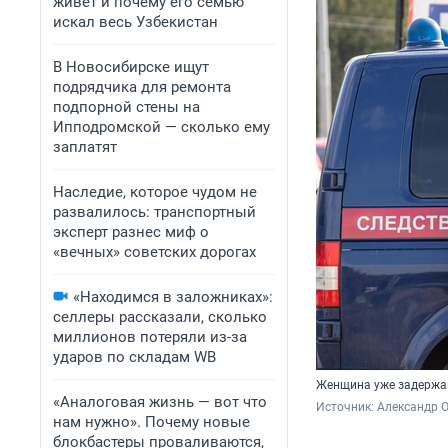
живет и почему его семью
искал весь Узбекистан
В Новосибирске ищут
подрядчика для ремонта
подпорной стены на
Ипподромской — сколько ему
заплатят
Наследие, которое чудом не
развалилось: транспортный
эксперт разнес миф о
«вечных» советских дорогах
«Находимся в заложниках»:
селлеры рассказали, сколько
миллионов потеряли из-за
ударов по складам WB
Женщина уже задержан
«Аналоговая жизнь — вот что
Источник: 
Александр 
нам нужно». Почему новые
блокбастеры проваливаются,