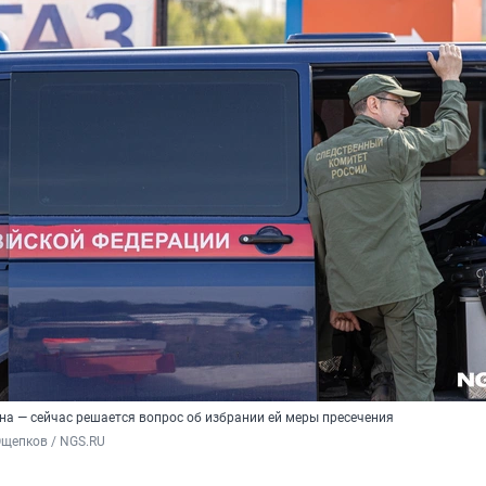
а — сейчас решается вопрос об избрании ей меры пресечения
Ощепков / NGS.RU