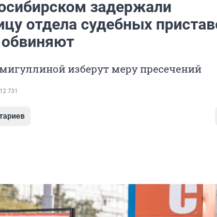
осибирском задержали
ицу отдела судебных пристав
е обвиняют
амигуллиной изберут меру пресечений
12 731
тариев