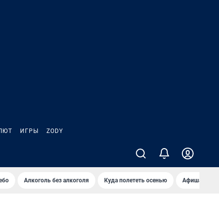
ЛЮТ
ИГРЫ
ZODY
ебо
Алкоголь без алкоголя
Куда полететь осенью
Афиша на ав