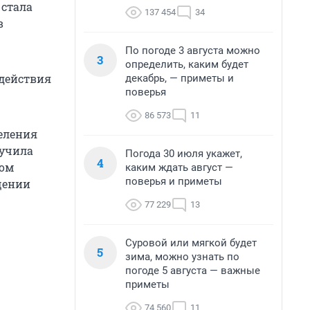
 стала
137 454
34
в
По погоде 3 августа можно
3
определить, каким будет
 действия
декабрь, — приметы и
поверья
86 573
11
деления
лучила
Погода 30 июля укажет,
4
ном
каким ждать август —
поверья и приметы
щении
77 229
13
Суровой или мягкой будет
5
зима, можно узнать по
погоде 5 августа — важные
приметы
74 560
11