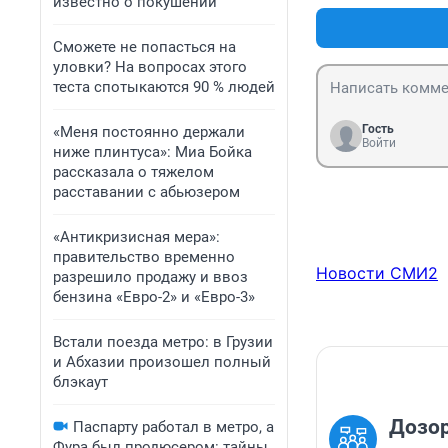
известно о покушении
Сможете не попасться на
уловки? На вопросах этого
теста спотыкаются 90 % людей
Гость
«Меня постоянно держали
Войти
ниже плинтуса»: Миа Бойка
рассказала о тяжелом
расставании с абьюзером
«Антикризисная мера»:
правительство временно
Новости СМИ2
разрешило продажу и ввоз
бензина «Евро-2» и «Евро-3»
Встали поезда метро: в Грузии
и Абхазии произошел полный
блэкаут
Дозор
Паспарту работал в метро, а
Фура был продюсером: тайны