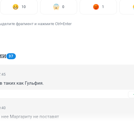
10
0
1
ыделите фрагмент и нажмите Ctrl+Enter
ИИ
37
7:45
в таких как Гульфия.
0:40
нее Маргариту не поставят