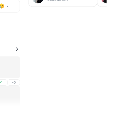
2
+1
–0
+1
–0