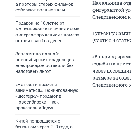
Начальница отд
а повторы старых фильмов
фигуранткой уг
собирают полные залы
Следственном к
Подарок на 18-летие от
мошенников: как новая схема
Гульсину Самиг
с «переоформлением» номера
(частью 3 статьи
оставит вас без денег
Заплатят по полной:
«В период време
новосибирских владельцев
судебных прист
электрокаров оставили без
через посредни
налоговых льгот
размере за сов
Следственного 
«Нет сил и времени
заниматься». Тюнингованную
«шестерку» продают в
Новосибирске — как
прокачали «Ладу»
Китай попрощается с
бензином через 2–3 года, а