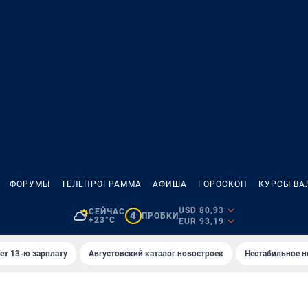
ФОРУМЫ
ТЕЛЕПРОГРАММА
АФИША
ГОРОСКОП
КУРСЫ ВА
USD 80,93
СЕЙЧАС
4
ПРОБКИ
+23°C
EUR 93,19
ет 13-ю зарплату
Августовский каталог новостроек
Нестабильное н