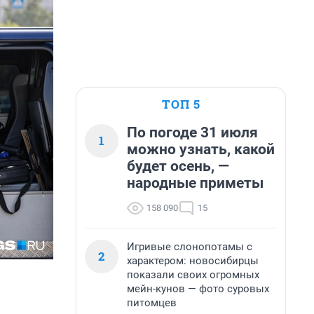
ТОП 5
По погоде 31 июля
1
можно узнать, какой
будет осень, —
народные приметы
158 090
15
Игривые слонопотамы с
2
характером: новосибирцы
показали своих огромных
мейн-кунов — фото суровых
питомцев