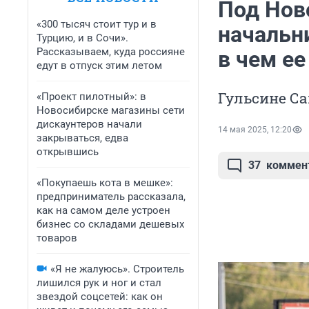
Под Нов
«300 тысяч стоит тур и в
начальн
Турцию, и в Сочи».
Рассказываем, куда россияне
в чем е
едут в отпуск этим летом
Гульсине С
«Проект пилотный»: в
Новосибирске магазины сети
дискаунтеров начали
14 мая 2025, 12:20
закрываться, едва
открывшись
37
коммен
«Покупаешь кота в мешке»:
предприниматель рассказала,
как на самом деле устроен
бизнес со складами дешевых
товаров
«Я не жалуюсь». Строитель
лишился рук и ног и стал
звездой соцсетей: как он