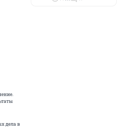
нение.
ьтаты
х дела в