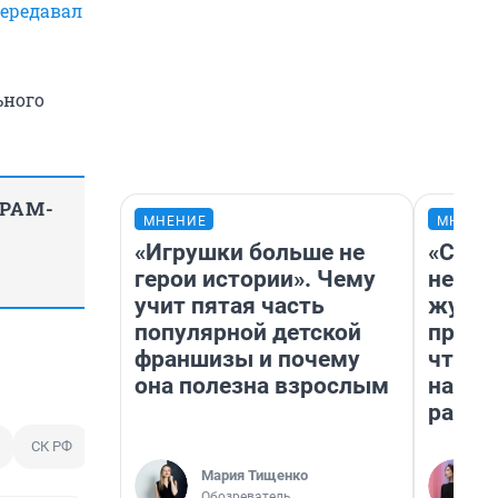
ередавал
ьного
ГРАМ-
МНЕНИЕ
МНЕНИ
«Игрушки больше не
«Сним
герои истории». Чему
немед
учит пятая часть
журна
популярной детской
пришл
франшизы и почему
чтобы
она полезна взрослым
на чт
ради 
СК РФ
Мария Тищенко
Обозреватель