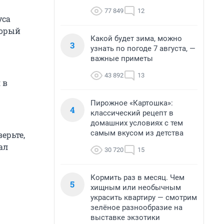
77 849
12
уса
торый
Какой будет зима, можно
3
узнать по погоде 7 августа, —
важные приметы
43 892
13
 в
Пирожное «Картошка»:
4
классический рецепт в
домашних условиях с тем
самым вкусом из детства
верьте,
ал
30 720
15
Кормить раз в месяц. Чем
5
хищным или необычным
украсить квартиру — смотрим
зелёное разнообразие на
выставке экзотики