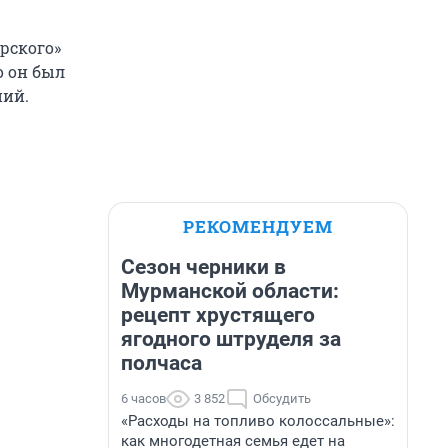
рского»
о он был
ний.
РЕКОМЕНДУЕМ
Сезон черники в
Мурманской области:
рецепт хрустящего
ягодного штруделя за
полчаса
6 часов
3 852
Обсудить
«Расходы на топливо колоссальные»:
как многодетная семья едет на