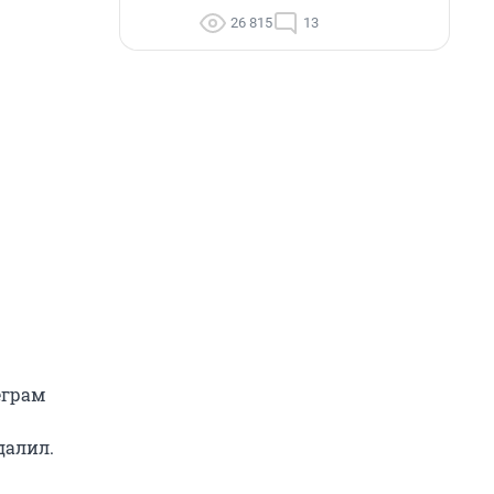
26 815
13
еграм
далил.