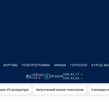
ФОРУМЫ
ТЕЛЕПРОГРАММА
АФИША
ГОРОСКОП
КУРСЫ ВА
USD 82,17
СЕЙЧАС
2
ПРОБКИ
+20°C
EUR 94,84
ики VS прокуратура
Августовский каталог новостроек
5 молодых н