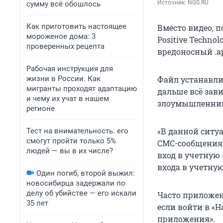
Источник: 
NGS.RU
сумму всё обошлось
Как приготовить настоящее
Вместо видео, 
мороженое дома: 3
Positive Techno
проверенных рецепта
вредоносный .ap
Рабочая инструкция для
жизни в России. Как
Файл устанавли
мигранты проходят адаптацию
дальше всё зави
и чему их учат в нашем
злоумышленни
регионе
«В данной ситу
Тест на внимательность: его
смогут пройти только 5%
СМС-сообщениям
людей — вы в их числе?
вход в учетную 
входа в учетную
Один погиб, второй выжил:
новосибирца задержали по
делу об убийстве — его искали
Часто приложен
35 лет
если войти в «
приложения».