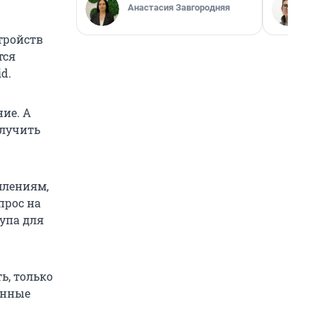
Анастасия Завгородняя
тройств
тся
d.
ие. А
олучить
млениям,
прос на
тупа для
ь, только
енные