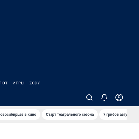
ЛЮТ
ИГРЫ
ZODY
овосибирцев в кино
Старт театрального сезона
7 грибов августа