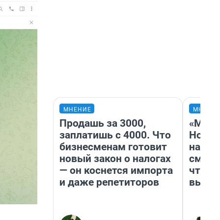
МНЕНИЕ
МНЕНИ
Продашь за 3000,
«Мы в
заплатишь с 4000. Что
Нолан
бизнесменам готовит
настр
новый закон о налогах
смотр
— он коснется импорта
чтобы
и даже репетиторов
выгля