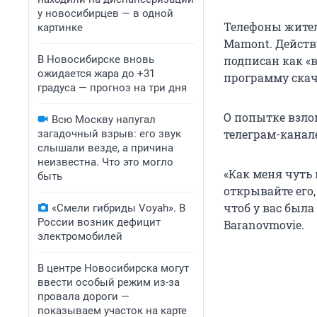
у новосибирцев — в одной
Телефоны жител
картинке
Mamont. Действ
В Новосибирске вновь
подписан как «
ожидается жара до +31
программу скача
градуса — прогноз на три дня
О попытке взло
Всю Москву напугал
телеграм-канал
загадочный взрыв: его звук
слышали везде, а причина
неизвестна. Что это могло
«Как меня чуть 
быть
открывайте его,
чтоб у вас был
«Смели гибриды Voyah». В
России возник дефицит
Baranovmovie.
электромобилей
В центре Новосибирска могут
ввести особый режим из-за
провала дороги —
показываем участок на карте