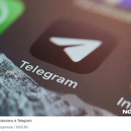
вались в Telegram
Ощепков / NGS.RU