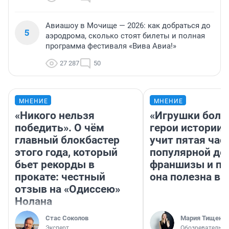
Авиашоу в Мочище — 2026: как добраться до
5
аэродрома, сколько стоят билеты и полная
программа фестиваля «Вива Авиа!»
27 287
50
МНЕНИЕ
МНЕНИЕ
«Никого нельзя
«Игрушки боль
победить». О чём
герои истории»
главный блокбастер
учит пятая час
этого года, который
популярной де
бьет рекорды в
франшизы и п
прокате: честный
она полезна в
отзыв на «Одиссею»
Нолана
Стас Соколов
Мария Тищенк
Эксперт
Обозреватель