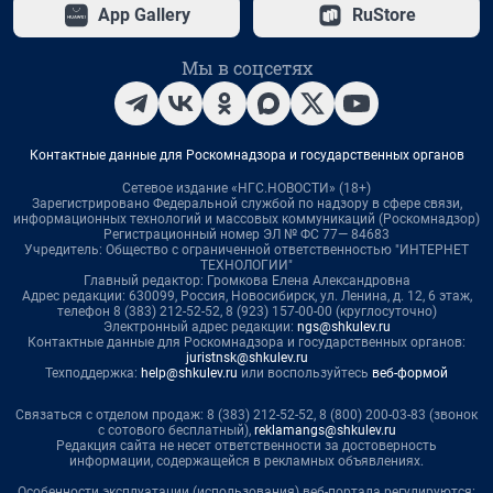
App Gallery
RuStore
Мы в соцсетях
Контактные данные для Роскомнадзора и государственных органов
Сетевое издание «НГС.НОВОСТИ» (18+)
Зарегистрировано Федеральной службой по надзору в сфере связи,
информационных технологий и массовых коммуникаций (Роскомнадзор)
Регистрационный номер ЭЛ № ФС 77— 84683
Учредитель: Общество с ограниченной ответственностью "ИНТЕРНЕТ
ТЕХНОЛОГИИ"
Главный редактор: Громкова Елена Александровна
Адрес редакции: 630099, Россия, Новосибирск, ул. Ленина, д. 12, 6 этаж,
телефон 8 (383) 212-52-52, 8 (923) 157-00-00 (круглосуточно)
Электронный адрес редакции:
ngs@shkulev.ru
Контактные данные для Роскомнадзора и государственных органов:
juristnsk@shkulev.ru
Техподдержка:
help@shkulev.ru
или воспользуйтесь
веб-формой
Связаться с отделом продаж: 8 (383) 212-52-52, 8 (800) 200-03-83 (звонок
с сотового бесплатный),
reklamangs@shkulev.ru
Редакция сайта не несет ответственности за достоверность
информации, содержащейся в рекламных объявлениях.
Особенности эксплуатации (использования) веб-портала регулируются: