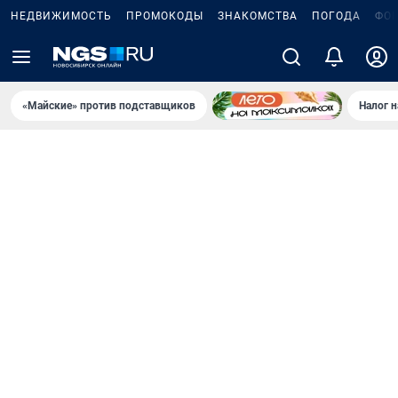
НЕДВИЖИМОСТЬ
ПРОМОКОДЫ
ЗНАКОМСТВА
ПОГОДА
ФО
«Майские» против подставщиков
Налог 