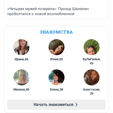
«Четырех мужей потеряла»: Прохор Шаляпин
проболтался о новой возлюбленной
ЗНАКОМСТВА
Ирина
,
46
Юлия
,
50
ХуЛиГаНкА
,
43
Милана
,
40
Елена
,
38
Анастасия
,
29
Начать знакомиться