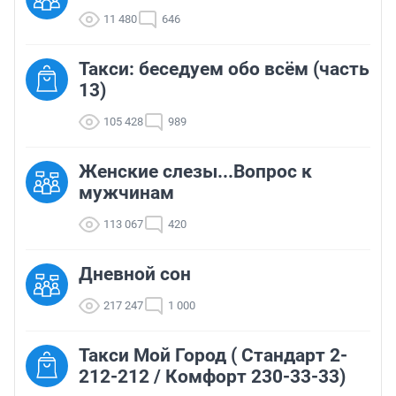
11 480
646
Такси: беседуем обо всём (часть
13)
105 428
989
Женские слезы...Вопрос к
мужчинам
113 067
420
Дневной сон
217 247
1 000
Такси Мой Город ( Стандарт 2-
212-212 / Комфорт 230-33-33)