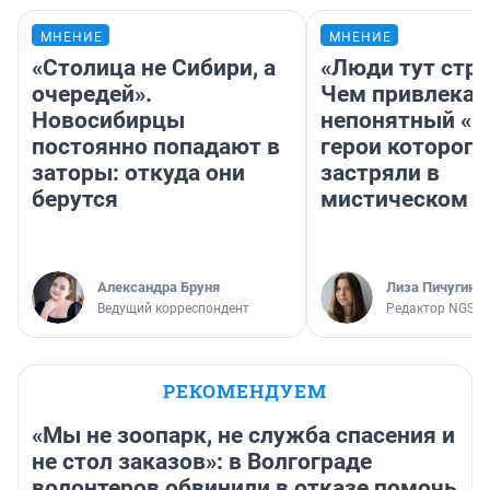
МНЕНИЕ
МНЕНИЕ
«Столица не Сибири, а
«Люди тут стр
очередей».
Чем привлекае
Новосибирцы
непонятный «Н
постоянно попадают в
герои которого
заторы: откуда они
застряли в
берутся
мистическом о
Александра Бруня
Лиза Пичугина
Ведущий корреспондент
Редактор NGS.R
РЕКОМЕНДУЕМ
«Мы не зоопарк, не служба спасения и
не стол заказов»: в Волгограде
волонтеров обвинили в отказе помочь