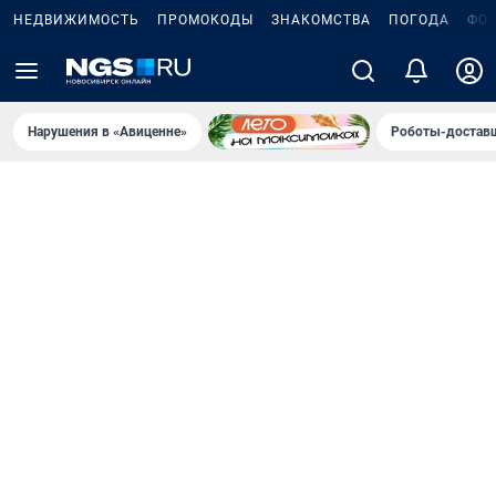
НЕДВИЖИМОСТЬ
ПРОМОКОДЫ
ЗНАКОМСТВА
ПОГОДА
ФО
Нарушения в «Авиценне»
Роботы-доставщ