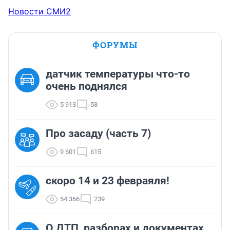
Новости СМИ2
ФОРУМЫ
датчик температуры что-то
очень поднялся
5 913
58
Про засаду (часть 7)
9 601
615
скоро 14 и 23 февраяля!
54 366
239
О ДТП, разборах и документах