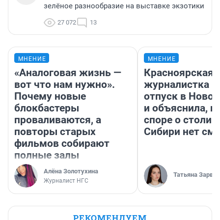
зелёное разнообразие на выставке экзотики
27 072
13
МНЕНИЕ
МНЕНИЕ
«Аналоговая жизнь —
Красноярская
вот что нам нужно».
журналистка п
Почему новые
отпуск в Ново
блокбастеры
и объяснила, п
проваливаются, а
споре о столиц
повторы старых
Сибири нет см
фильмов собирают
полные залы
Алёна Золотухина
Татьяна Зарва
Журналист НГС
РЕКОМЕНДУЕМ