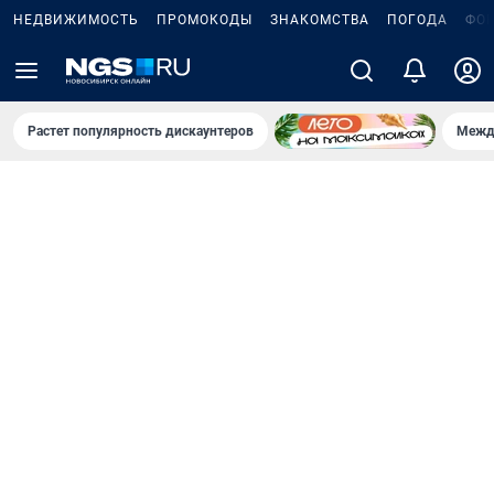
НЕДВИЖИМОСТЬ
ПРОМОКОДЫ
ЗНАКОМСТВА
ПОГОДА
ФО
Растет популярность дискаунтеров
Межд