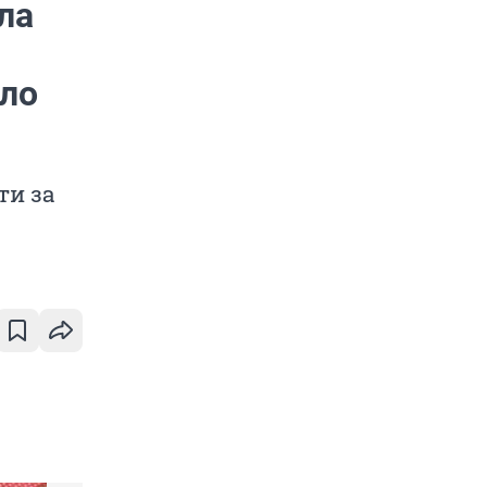
ла
ало
ти за