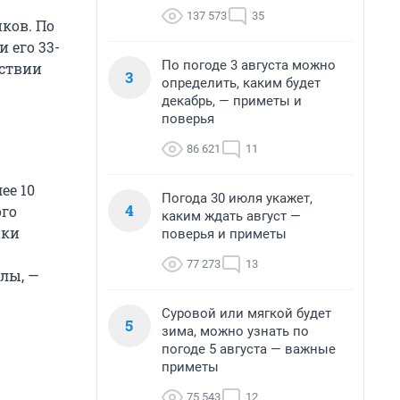
137 573
35
ков. По
 его 33-
По погоде 3 августа можно
йствии
3
определить, каким будет
декабрь, — приметы и
поверья
86 621
11
ее 10
Погода 30 июля укажет,
4
ого
каким ждать август —
ики
поверья и приметы
77 273
13
лы, —
Суровой или мягкой будет
5
зима, можно узнать по
погоде 5 августа — важные
приметы
75 543
12