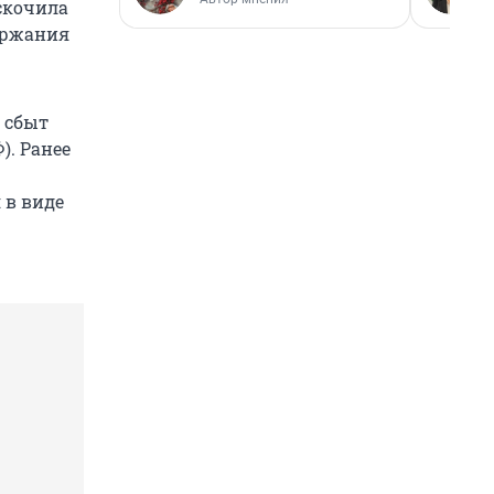
ыскочила
держания
 сбыт
). Ранее
 в виде