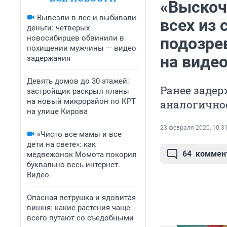
«Выскоч
Вывезли в лес и выбивали
всех из
деньги: четверых
новосибирцев обвинили в
подозре
похищении мужчины — видео
на виде
задержания
Девять домов до 30 этажей:
Ранее задер
застройщик раскрыл планы
на новый микрорайон по КРТ
аналогично
на улице Кирова
23 февраля 2020, 10:3
«Чисто все мамы и все
дети на свете»: как
64
коммен
медвежонок Момота покорил
буквально весь интернет.
Видео
Опасная петрушка и ядовитая
вишня: какие растения чаще
всего путают со съедобными