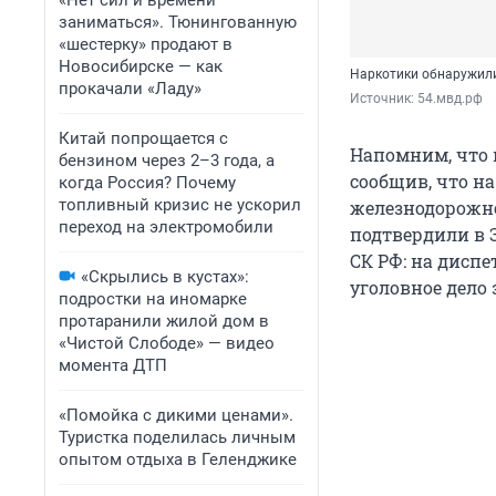
«Нет сил и времени
заниматься». Тюнингованную
«шестерку» продают в
Новосибирске — как
Наркотики обнаружили
прокачали «Ладу»
Источник: 
54.мвд.рф
Китай попрощается с
Напомним, что 
бензином через 2–3 года, а
сообщив, что н
когда Россия? Почему
топливный кризис не ускорил
железнодорожн
переход на электромобили
подтвердили в 
СК РФ: на дисп
«Скрылись в кустах»:
уголовное дело 
подростки на иномарке
протаранили жилой дом в
«Чистой Слободе» — видео
момента ДТП
«Помойка с дикими ценами».
Туристка поделилась личным
опытом отдыха в Геленджике