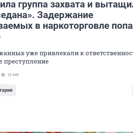
ила группа захвата и вытащи
 седана». Задержание
ваемых в наркоторговле поп
о
жанных уже привлекали к ответственнос
е преступление
1
25 646
тария