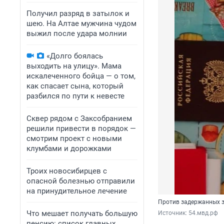
Получил разряд в затылок и
шею. На Алтае мужчина чудом
выжил после удара молнии
«Долго боялась
выходить на улицу». Мама
искалеченного бойца — о том,
как спасает сына, который
разбился по пути к невесте
Сквер рядом с Заксобранием
решили привести в порядок —
смотрим проект с новыми
клумбами и дорожками
Троих новосибирцев с
опасной болезнью отправили
на принудительное лечение
Против задержанных з
Что мешает получать большую
Источник: 
54.мвд.рф
пенсию: список главных