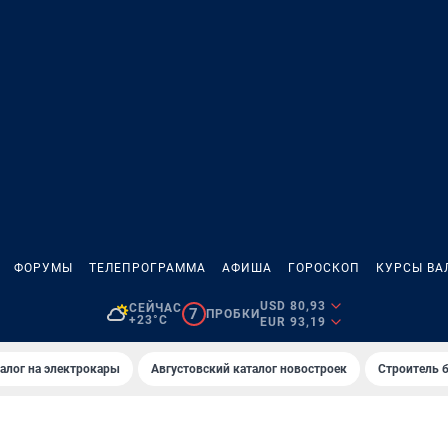
ФОРУМЫ
ТЕЛЕПРОГРАММА
АФИША
ГОРОСКОП
КУРСЫ ВА
USD 80,93
СЕЙЧАС
7
ПРОБКИ
+23°C
EUR 93,19
алог на электрокары
Августовский каталог новостроек
Строитель б