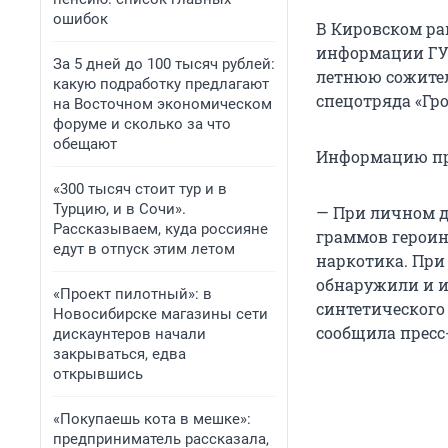
ошибок
В Кировском ра
информации ГУ 
За 5 дней до 100 тысяч рублей:
летнюю сожител
какую подработку предлагают
спецотряда «Гро
на Восточном экономическом
форуме и сколько за что
обещают
Информацию пр
«300 тысяч стоит тур и в
Турцию, и в Сочи».
— При личном д
Рассказываем, куда россияне
граммов героин
едут в отпуск этим летом
наркотика. При
обнаружили и и
«Проект пилотный»: в
синтетического
Новосибирске магазины сети
сообщила пресс
дискаунтеров начали
закрываться, едва
открывшись
«Покупаешь кота в мешке»:
предприниматель рассказала,