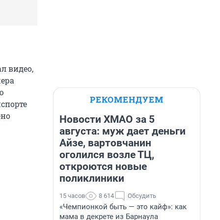
л видео,
чера
ю
РЕКОМЕНДУЕМ
спорте
ено
Новости ХМАО за 5
августа: муж дает деньги
Айзе, вартовчанин
оголился возле ТЦ,
откроются новые
поликлиники
15 часов
8 614
Обсудить
«Чемпионкой быть — это кайф»: как
мама в декрете из Барнаула