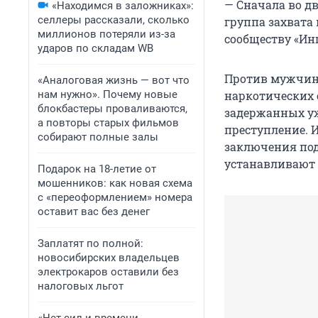
— Сначала во дв
«Находимся в заложниках»:
селлеры рассказали, сколько
группа захвата
миллионов потеряли из-за
сообществу «Ин
ударов по складам WB
Против мужчины
«Аналоговая жизнь — вот что
нам нужно». Почему новые
наркотических ср
блокбастеры проваливаются,
задержанных уж
а повторы старых фильмов
преступление. 
собирают полные залы
заключения под
устанавливают 
Подарок на 18-летие от
мошенников: как новая схема
с «переоформлением» номера
оставит вас без денег
Заплатят по полной:
новосибирских владельцев
электрокаров оставили без
налоговых льгот