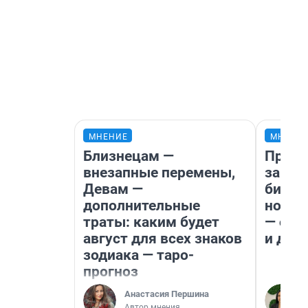
МНЕНИЕ
МНЕНИ
Близнецам —
Прода
внезапные перемены,
запла
Девам —
бизне
дополнительные
новый
траты: каким будет
— он 
август для всех знаков
и даж
зодиака — таро-
прогноз
Анастасия Першина
Автор мнения