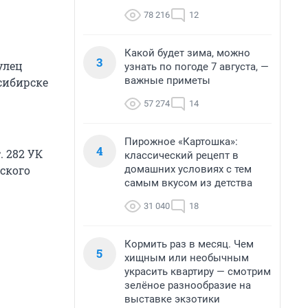
78 216
12
Какой будет зима, можно
3
улец
узнать по погоде 7 августа, —
важные приметы
сибирске
57 274
14
Пирожное «Картошка»:
4
. 282 УК
классический рецепт в
домашних условиях с тем
ского
самым вкусом из детства
31 040
18
Кормить раз в месяц. Чем
5
хищным или необычным
украсить квартиру — смотрим
зелёное разнообразие на
выставке экзотики