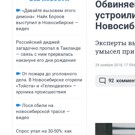
Обвиняе
«Давайте вызовем этого
устроили
демона»: Найк Борзов
выступил в Новосибирске —
Новосиб
видео
Эксперты в
Российский диджей
загадочно пропал в Таиланде
умысел при
— связь с ним прервалась
накануне его дня рождения
29 ноября 2018, 17:59
От пожара до уголовного
дела. В Новосибирске сгорели
92
коммен
«Тойота» и «Гелендваген» —
хроника происшествия
Лося сбили на
новосибирской трассе —
видео
Спрос упал на 30-50%: как