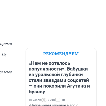
 время
РЕКОМЕНДУЕМ
 Не
«Нам не хотелось
популярности». Бабушки
 самые
из уральской глубинки
стали звездами соцсетей
— они покорили Агутина и
Бузову
10 часов
7 240
18
«Напоминает куриное мясо»: