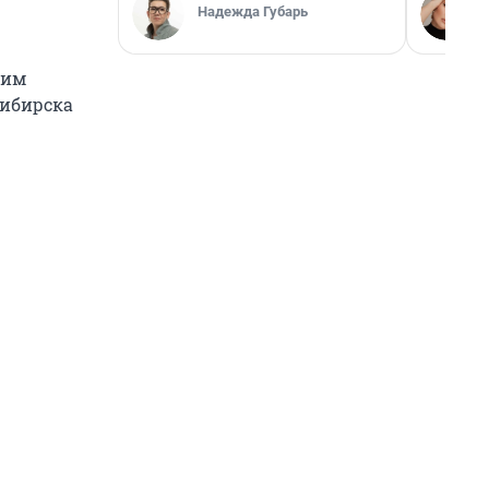
Надежда Губарь
тим
сибирска