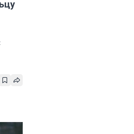
ьцу
й