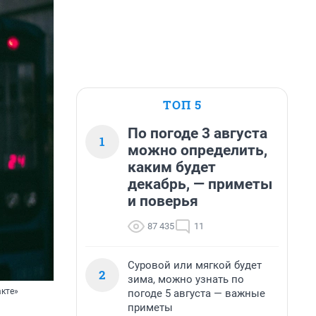
ТОП 5
По погоде 3 августа
1
можно определить,
каким будет
декабрь, — приметы
и поверья
87 435
11
Суровой или мягкой будет
2
зима, можно узнать по
акте»
погоде 5 августа — важные
приметы