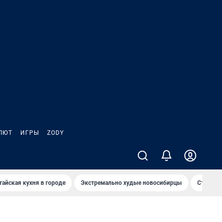
ЛЮТ
ИГРЫ
ZODY
тайская кухня в городе
Экстремально худые новосибирцы
Старт те