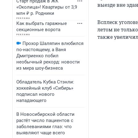
Старт продаж в ЖК
выезде вне здан
«Околица»! Квартиры от 3,9
млн ₽ р. Родники
Всплеск уголов
Как выбрать гаражные
летом не только
секционные ворота
также увеличило
Прохор Шаляпин влюбился
по-настоящему, а Ваня
Дмитриенко побил
необычный рекорд: новости
из мира шоу-бизнеса
Обладатель Кубка Стэнли:
хоккейный клуб «Сибирь»
подписал нового
нападающего
В Новосибирской области
растёт число пациентов с
заболеваниями глаз: что
выявляют чаще всего