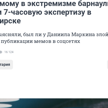
мому в экстремизме барнаул
 7-часовую экспертизу в
ирске
ыясняли, был ли у Даниила Маркина зло
 публикации мемов в соцсетях
16 124
тария