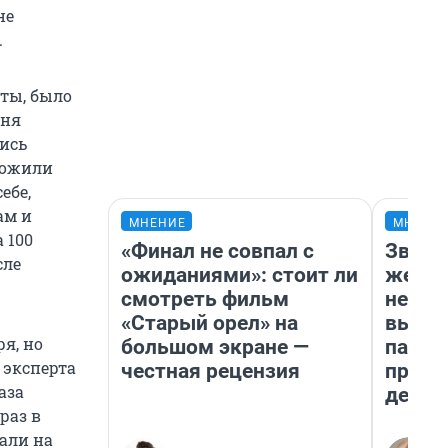
не
.
сты, было
еня
лись
ложили
ебе,
ам и
МНЕНИЕ
МНЕНИ
 100
«Финал не совпал с
Звезд
сле
ожиданиями»: стоит ли
желан
смотреть фильм
небес
«Старый орел» на
выстр
я, но
большом экране —
парад
 эксперта
честная рецензия
прави
аза
день
раз в
тали на