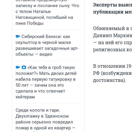
Эксперты выясн
записку и послание сыну. Что
публикации мем
с телом Натальи
Наговициной, погибшей на
пике Победы
Обвиняемый в э
Даниил Маркин 
Сибирский Бэнкси: как
— на ней его с
скульптор в черной маске
развешивает загадочные арт-
религиозных ко
объекты — видео
В отношении 19-
«Как тебя в гроб такую
РФ (возбуждени
положат?» Мать двоих детей
набила первую татуировку в
достоинства).
50 лет — зачем она это
сделала и что отвечает
хейтерам
Среди копоти и гари.
Двухэтажку в Здвинском
районе серьезно повредил
пожар в одной из квартир —