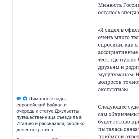
Минюста России
осталось специа
«Я сидел в офисе
очень много тес
спросили, как 
ассоциативные 
тест, где нужно
друзьям и роди
мусульманам. Не
вопросов точно
экспертизы.
Лимонные сады,
европейский Байкал и
Следующее судеб
очередь к статуе Джульетты:
сам обвиняемый 
путешественница съездила в
будет готово пр
Италию и рассказала, сколько
пыталась связа
денег потратила
приёмной отвеча