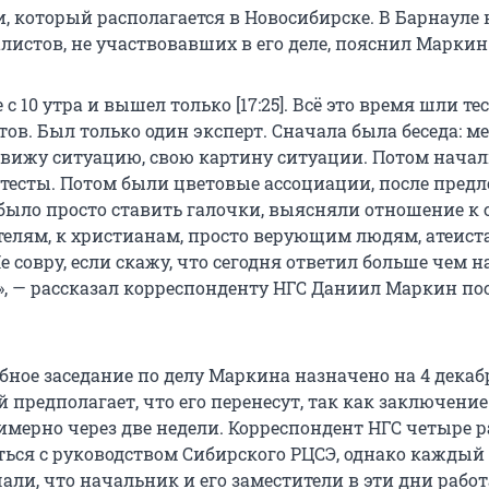
, который располагается в Новосибирске. В Барнауле 
листов, не участвовавших в его деле, пояснил Маркин
 с 10 утра и вышел только [17:25]. Всё это время шли те
тов. Был только один эксперт. Сначала была беседа: м
я вижу ситуацию, свою картину ситуации. Потом нача
тесты. Потом были цветовые ассоциации, после пред
 было просто ставить галочки, выясняли отношение к с
телям, к христианам, просто верующим людям, атеист
 совру, если скажу, что сегодня ответил больше чем на
», — рассказал корреспонденту НГС Даниил Маркин по
ное заседание по делу Маркина назначено на 4 декабр
предполагает, что его перенесут, так как заключение
имерно через две недели. Корреспондент НГС четыре р
ться с руководством Сибирского РЦСЭ, однако каждый 
ли, что начальник и его заместители в эти дни рабо