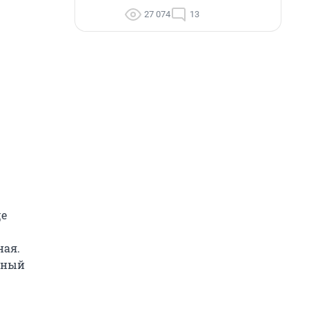
27 074
13
це
ная.
ьный