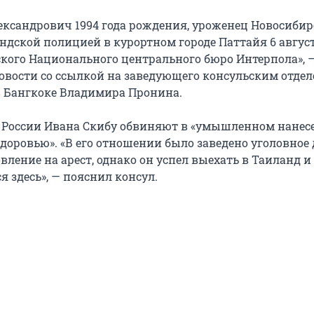
ександрович 1994 года рождения, уроженец Новосибир
ндской полицией в курортном городе Паттайя 6 авгус
ского Национального центрального бюро Интерпола», 
овости со ссылкой на заведующего консульским отде
в Бангкоке Владимира Пронина.
 в России Ивана Скибу обвиняют в «умышленном нанес
доровью». «В его отношении было заведено уголовное 
ление на арест, однако он успел выехать в Таиланд и
 здесь», — пояснил консул.