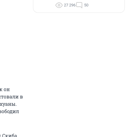
27 296
50
к он
стовали в
ихуаны.
вободил
н Скиба