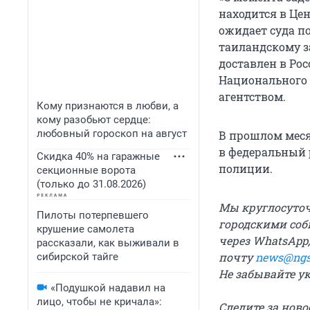
находится в Це
ожидает суда по
таиландскому з
доставлен в Ро
Национального 
агентством.
Кому признаются в любви, а
кому разобьют сердце:
любовный гороскоп на август
В прошлом меся
в федеральный 
Скидка 40% на гаражные
полиции.
секционные ворота
(только до 31.08.2026)
Мы круглосуточн
Пилоты потерпевшего
городскими соб
крушение самолета
через WhatsApp,
рассказали, как выживали в
почту
news@ngs
сибирской тайге
Не забывайте у
«Подушкой надавил на
лицо, чтобы не кричала»:
Следите за нов