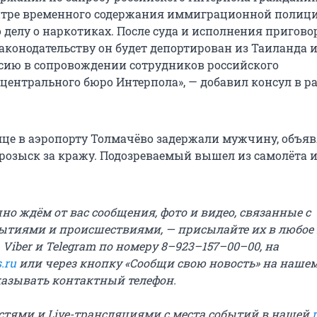
нтре временного содержания иммиграционной полици
 делу о наркотиках. После суда и исполнения пригово
аконодательству он будет депортирован из Таиланда 
ссию в сопровождении сотрудников российского
центрального бюро Интерпола», — добавил консул в ра
це в аэропорту Толмачёво задержали мужчину, объя
розыск за кражу. Подозреваемый вышел из самолёта 
о ждём от вас сообщения, фото и видео, связанные с
ытиями и происшествиями, — присылайте их в любое
 Viber и Telegram по номеру 8–923–157–00–00, на
.ru
или через кнопку «Сообщи свою новость» на нашем
казывать контактный телефон.
остями и Live-трансляциями с места событий в нашей