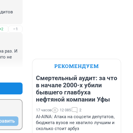
дитов 
+2
–1
 раз. И 
то не 
РЕКОМЕНДУЕМ
+7
–0
Смертельный аудит: за что
в начале 2000-х убили
бывшего главбуха
нефтяной компании Уфы
17 часов
12 085
2
AI-AINA: Атака на соцсети депутатов,
равить
бюджета вузов не хватило лучшим и
сколько стоит арбуз