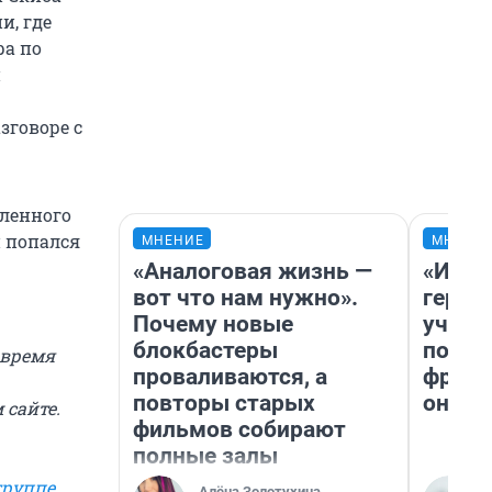
и, где
ра по
и
зговоре с
вленного
и попался
МНЕНИЕ
МНЕНИ
«Аналоговая жизнь —
«Игру
вот что нам нужно».
герои
Почему новые
учит 
блокбастеры
попул
 время
проваливаются, а
франш
повторы старых
она п
 сайте.
фильмов собирают
полные залы
группе
Алёна Золотухина