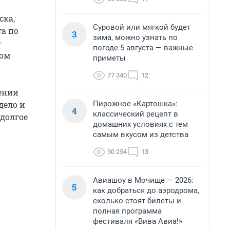
ска,
Суровой или мягкой будет
та по
3
зима, можно узнать по
—
погоде 5 августа — важные
лом
приметы
77 340
12
ении
Пирожное «Картошка»:
дело и
4
классический рецепт в
 долгое
домашних условиях с тем
самым вкусом из детства
30 254
13
Авиашоу в Мочище — 2026:
5
как добраться до аэродрома,
сколько стоят билеты и
полная программа
фестиваля «Вива Авиа!»