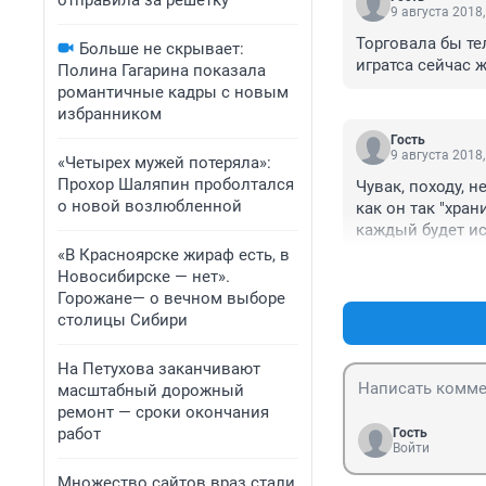
отправила за решетку
9 августа 2018,
Торговала бы те
Больше не скрывает:
игратса сейчас 
Полина Гагарина показала
романтичные кадры с новым
избранником
Гость
9 августа 2018,
«Четырех мужей потеряла»:
Прохор Шаляпин проболтался
Чувак, походу, н
о новой возлюбленной
как он так "хран
каждый будет ис
наркотиков...ви
«В Красноярске жираф есть, в
Новосибирске — нет».
Горожане— о вечном выборе
столицы Сибири
На Петухова заканчивают
масштабный дорожный
ремонт — сроки окончания
работ
Гость
Войти
Множество сайтов враз стали