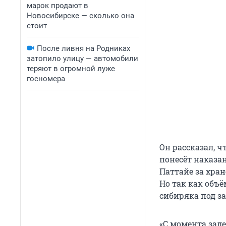
марок продают в
Новосибирске — сколько она
стоит
После ливня на Родниках
затопило улицу — автомобили
теряют в огромной луже
госномера
Он рассказал, ч
понесёт наказан
Паттайе за хра
Но так как объ
сибиряка под за
«С момента зад