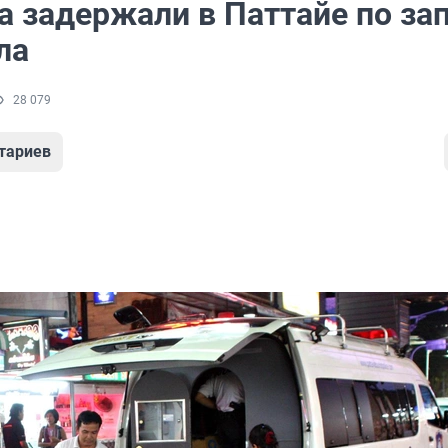
а задержали в Паттайе по за
ла
28 079
тариев