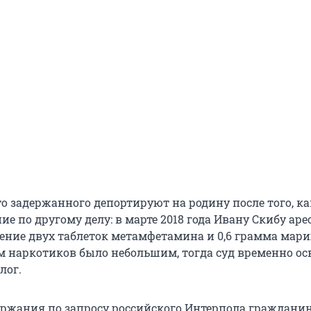
то задержанного депортируют на родину после того, ка
ие по другому делу: в марте 2018 года Ивану Скибу аре
нение двух таблеток метамфетамина и 0,6 грамма мар
ём наркотиков было небольшим, тогда суд временно ос
лог.
ержания по запросу российского Интерпола граждани