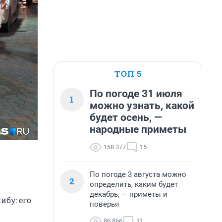
ТОП 5
По погоде 31 июля
1
можно узнать, какой
будет осень, —
народные приметы
158 377
15
По погоде 3 августа можно
2
определить, каким будет
декабрь, — приметы и
бу: его
поверья
86 866
11