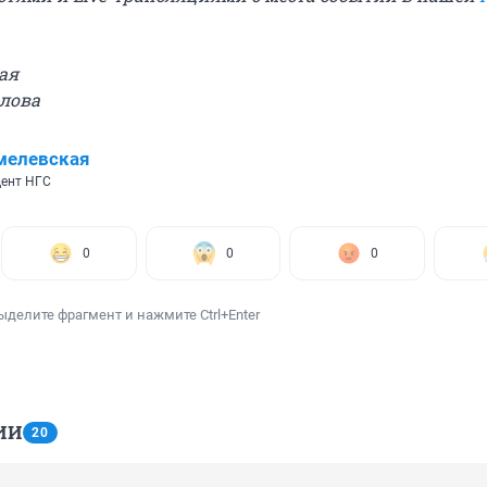
ая
олова
мелевская
ент НГС
0
0
0
ыделите фрагмент и нажмите Ctrl+Enter
ИИ
20