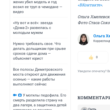
жених убил модель и год
«ВКонтакте»
.
возил ее труп в чемодане —
видео
Ольга Хмелевск
Фото Стаса Сок
«Ну вот и всё»: звезда
«Дома-2» развелась с
молодым мужем
Ольга Х
Корреспонд
Нужно требовать свое. Что
делать дольщикам при срыве
сроков сдачи дома —
0
объясняет юрист
Все полосы Димитровского
Увидели опечатку? В
моста откроют для движения
осенью — какие работы
выполняют сейчас
У могилы педофила. Его
КОММЕНТАР
смерть разделила страну на
два лагеря, а защитника детей
Гость