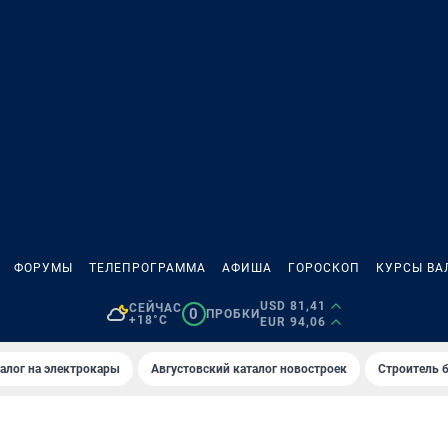
ФОРУМЫ
ТЕЛЕПРОГРАММА
АФИША
ГОРОСКОП
КУРСЫ ВА
USD 81,41
СЕЙЧАС
0
ПРОБКИ
+18°C
EUR 94,06
алог на электрокары
Августовский каталог новостроек
Строитель б