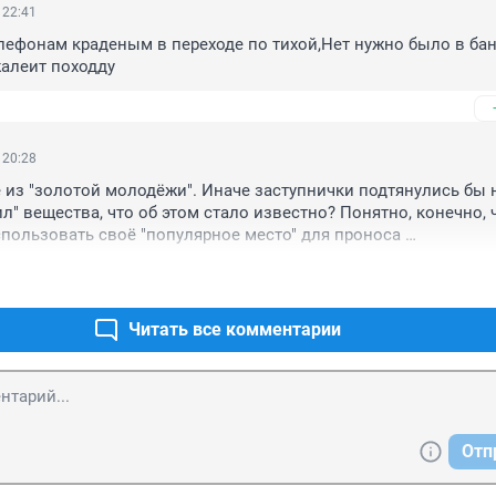
 22:41
лефонам краденым в переходе по тихой,Нет нужно было в бан
жалеит походду
 20:28
е из "золотой молодёжи". Иначе заступнички подтянулись бы на
ил" вещества, что об этом стало известно? Понятно, конечно, ч
пользовать своё "популярное место" для проноса 
димо, на авось понадеялся
Читать все комментарии
Отп