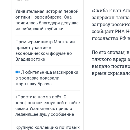
«Скиба Иван Ал
Удивительная история первой
задержан таила
оптики Новосибирска. Она
появилась благодаря девушке
запросу россий
из сибирской глубинки
сообщает РИА Н
посольства РФ 
Премьер‑министр Монголии
примет участие в
По его словам,
экономическом форуме во
тяжкого вреда з
Владивостоке
выдано постанов
Любительница маскировки:
время скрывался
в зоопарке показали
мартышку Бразза
«Простите нас за всё». С
телефона исчезнувшей в тайге
семьи Усольцевых пришло
леденящее душу сообщение
Крупную коллекцию почтовых