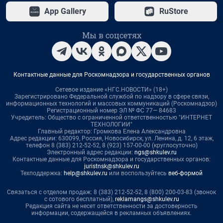
App Gallery
RuStore
Мы в соцсетях
Контактные данные для Роскомнадзора и государственных органов
Сетевое издание «НГС.НОВОСТИ» (18+)
Зарегистрировано Федеральной службой по надзору в сфере связи,
информационных технологий и массовых коммуникаций (Роскомнадзор)
Регистрационный номер ЭЛ № ФС 77— 84683
Учредитель: Общество с ограниченной ответственностью "ИНТЕРНЕТ
ТЕХНОЛОГИИ"
Главный редактор: Громкова Елена Александровна
Адрес редакции: 630099, Россия, Новосибирск, ул. Ленина, д. 12, 6 этаж,
телефон 8 (383) 212-52-52, 8 (923) 157-00-00 (круглосуточно)
Электронный адрес редакции:
ngs@shkulev.ru
Контактные данные для Роскомнадзора и государственных органов:
juristnsk@shkulev.ru
Техподдержка:
help@shkulev.ru
или воспользуйтесь
веб-формой
Связаться с отделом продаж: 8 (383) 212-52-52, 8 (800) 200-03-83 (звонок
с сотового бесплатный),
reklamangs@shkulev.ru
Редакция сайта не несет ответственности за достоверность
информации, содержащейся в рекламных объявлениях.