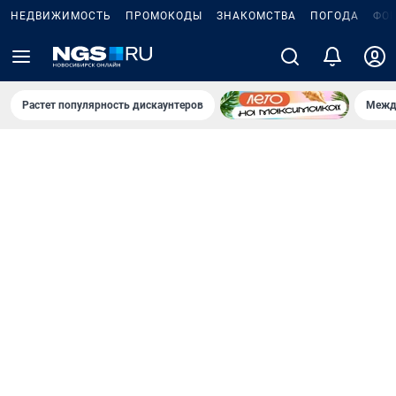
НЕДВИЖИМОСТЬ
ПРОМОКОДЫ
ЗНАКОМСТВА
ПОГОДА
ФО
Растет популярность дискаунтеров
Межд