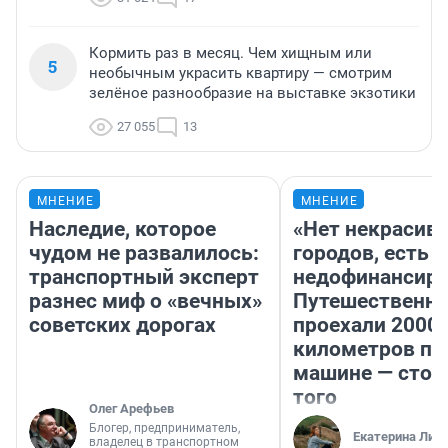
Кормить раз в месяц. Чем хищным или
5
необычным украсить квартиру — смотрим
зелёное разнообразие на выставке экзотики
27 055
13
МНЕНИЕ
МНЕНИЕ
Наследие, которое
«Нет некрасив
чудом не развалилось:
городов, есть
транспортный эксперт
недофинансиро
разнес миф о «вечных»
Путешественн
советских дорогах
проехали 2000
километров по 
машине — стои
того
Олег Арефьев
Блогер, предприниматель,
Екатерина Лит
владелец в транспортном