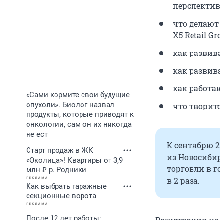
перспектив
что делают
X5 Retail G
как развива
как развива
как работа
«Сами кормите свои будущие
опухоли». Биолог назвал
что творит
продукты, которые приводят к
онкологии, сам он их никогда
не ест
К сентябрю 2
Старт продаж в ЖК
из Новосибир
«Околица»! Квартиры от 3,9
торговли в г
млн ₽ р. Родники
в 2 раза.
Как выбрать гаражные
секционные ворота
После 12 лет работы:
Регистрация на 