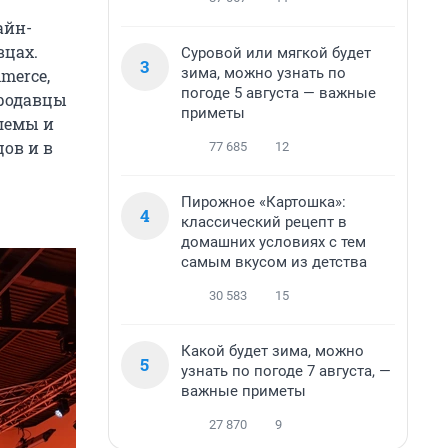
айн-
вцах.
Суровой или мягкой будет
3
зима, можно узнать по
merce,
погоде 5 августа — важные
продавцы
приметы
лемы и
ов и в
77 685
12
Пирожное «Картошка»:
4
классический рецепт в
домашних условиях с тем
самым вкусом из детства
30 583
15
Какой будет зима, можно
5
узнать по погоде 7 августа, —
важные приметы
27 870
9