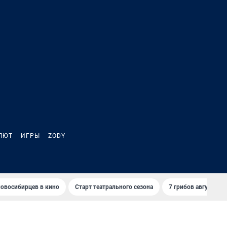
ЛЮТ
ИГРЫ
ZODY
овосибирцев в кино
Старт театрального сезона
7 грибов августа