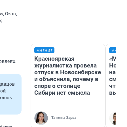
, Ozon,
;
МНЕНИЕ
МНЕНИ
Красноярская
«Мы в
овлено.
журналистка провела
Нолан
отпуск в Новосибирске
настр
и объяснила, почему в
смотр
одавцов
споре о столице
чтобы
ной
Сибири нет смысла
выгля
илось
Татьяна Зарва
) уже