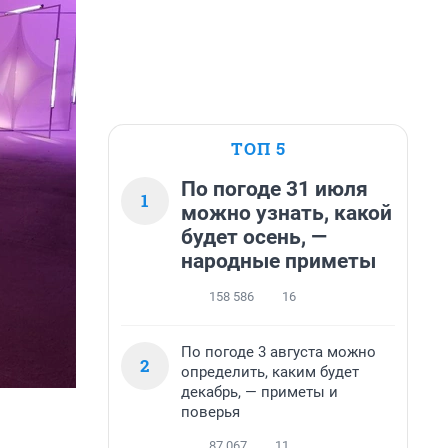
ТОП 5
По погоде 31 июля
1
можно узнать, какой
будет осень, —
народные приметы
158 586
16
По погоде 3 августа можно
2
определить, каким будет
декабрь, — приметы и
поверья
87 067
11