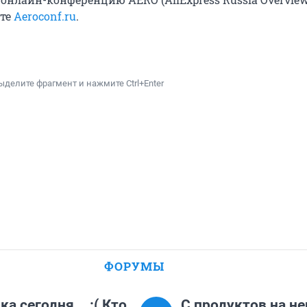
йте
Aeroconf.ru
.
ыделите фрагмент и нажмите Ctrl+Enter
ФОРУМЫ
а сегодня... :( Кто
С продуктов на не