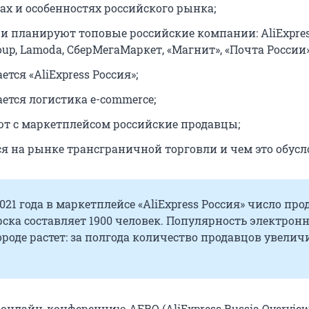
ах и особенностях российского рынка;
 и планируют топовые российские компании: AliExpress
roup, Lamoda, СберМегаМаркет, «Магнит», «Почта России»
ется «AliExpress Россия»;
ется логистика e-commerce;
ют с маркетплейсом российские продавцы;
ся на рынке трансграничной торговли и чем это обусл
021 года в маркетплейсе «AliExpress Россия» число пр
ска составляет 1900 человек. Популярность электрон
ороде растет: за полгода количество продавцов увелич
онлайн-конференцию AERO (AliExpress Russia Overview