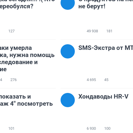
ереобулся?
не берут!
127
49 938
181
аки умерла
SMS-Экстра от М
ка, нужна помощь
следование и
ие
64
276
4 695
45
показать и
Хондаводы HR-V
аж 4" посмотреть
101
6 930
100