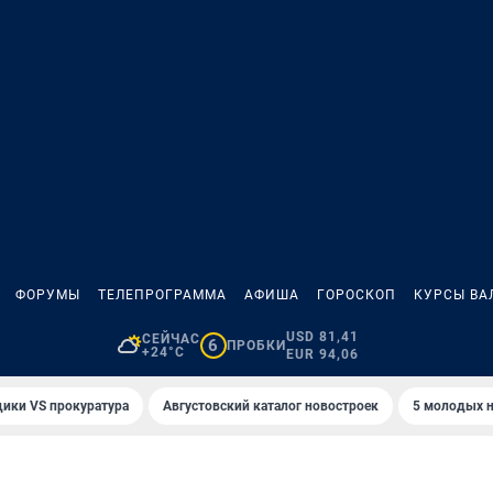
ФОРУМЫ
ТЕЛЕПРОГРАММА
АФИША
ГОРОСКОП
КУРСЫ ВА
USD 81,41
СЕЙЧАС
6
ПРОБКИ
+24°C
EUR 94,06
ики VS прокуратура
Августовский каталог новостроек
5 молодых н