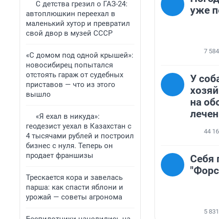
С детства грезил о ГАЗ-24:
уже п
автоплюшкин переехал в
маленький хутор и превратил
свой двор в музей СССР
7 584
«С домом под одной крышей»:
новосибирец попытался
отстоять гараж от судебных
У соб
приставов — что из этого
хозяй
вышло
на об
лечен
«Я ехал в никуда»:
геодезист уехал в Казахстан с
44 1
4 тысячами рублей и построил
бизнес с нуля. Теперь он
продает франшизы
Себя 
"Форс
Трескается кора и завелась
парша: как спасти яблони и
урожай — советы агронома
5 831