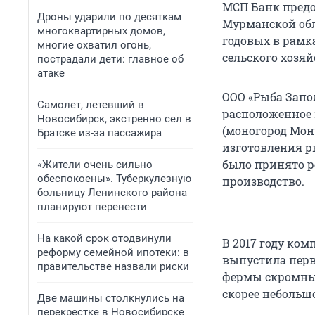
МСП Банк предо
Дроны ударили по десяткам
Мурманской обл
многоквартирных домов,
годовых в рамк
многие охватил огонь,
сельского хозя
пострадали дети: главное об
атаке
ООО «Рыба Запол
Самолет, летевший в
расположенное 
Новосибирск, экстренно сел в
(моногород Монч
Братске из-за пассажира
изготовления р
было принято р
«Жители очень сильно
обеспокоены». Туберкулезную
производство.
больницу Ленинского района
планируют перенести
На какой срок отодвинули
В 2017 году ко
реформу семейной ипотеки: в
выпустила перв
правительстве назвали риски
фермы скромные 
скорее небольш
Две машины столкнулись на
перекрестке в Новосибирске