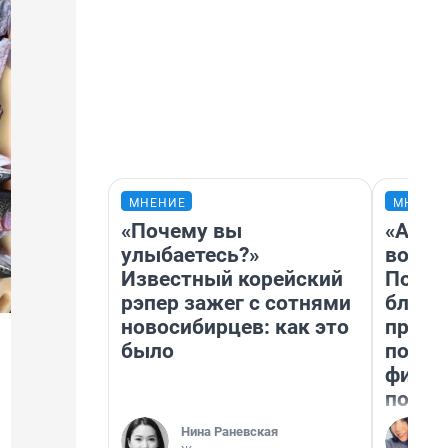
МНЕНИЕ
МНЕНИ
«Почему вы
«Анал
улыбаетесь?»
вот ч
Известный корейский
Почем
рэпер зажег с сотнями
блокб
новосибирцев: как это
прова
было
повто
фильм
полны
Нина Раневская