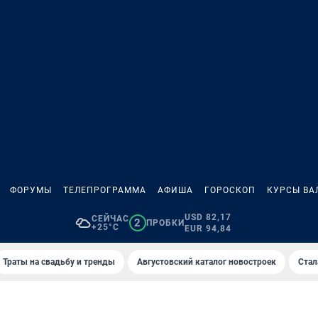
ФОРУМЫ
ТЕЛЕПРОГРАММА
АФИША
ГОРОСКОП
КУРСЫ ВА
USD 82,17
СЕЙЧАС
2
ПРОБКИ
+25°C
EUR 94,84
Траты на свадьбу и тренды
Августовский каталог новостроек
Стал