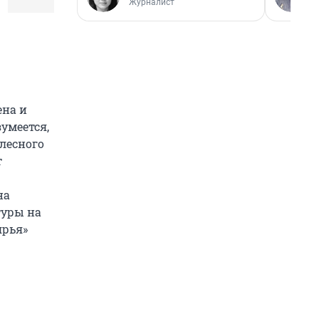
Журналист
ена и
зумеется,
лесного
т
на
туры на
ярья»