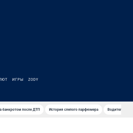
ЛЮТ
ИГРЫ
ZODY
а банкротом после ДТП
История слепого парфюмера
Водители пер