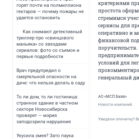
критериями пр
горят почти на полмиллиона
простота оформ
гектаров — почему пожары не
стремимся учес
удается остановить
сервисы для пр
Как снимают детективный
оперативно и м
триллер про «свинцового
финансовой под
маньяка» со звездами
поручительств.
сериалов: фото со съемок и
предпринимател
первые подробности
условий для лег
прокомментиров
Врач предупредил о
смертельной опасности на
генеральный ди
даче: что нельзя делать в саду
АО «МСП Банк»
То ли дом, то ли гостиница:
странное здание в частном
Новости компаний.
секторе Новосибирска
проверят — мэрия
Увидели опечатку? В
заподозрила нарушения
Укусила змея? Зато паука