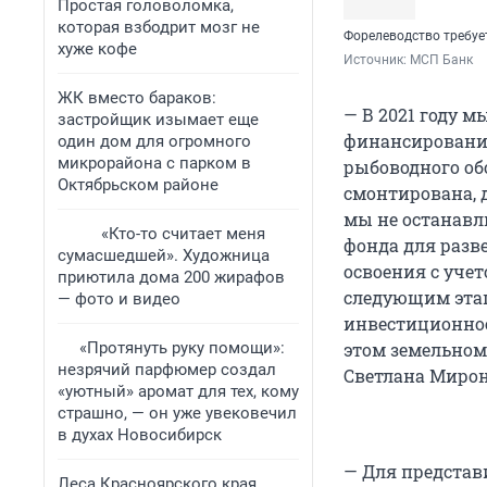
Простая головоломка,
которая взбодрит мозг не
Форелеводство требу
хуже кофе
Источник: 
МСП Банк
ЖК вместо бараков:
— В 2021 году 
застройщик изымает еще
финансирование
один дом для огромного
микрорайона с парком в
рыбоводного об
Октябрьском районе
смонтирована, д
мы не останавл
«Кто-то считает меня
фонда для разв
сумасшедшей». Художница
освоения с уче
приютила дома 200 жирафов
следующим этап
— фото и видео
инвестиционное
«Протянуть руку помощи»:
этом земельном
незрячий парфюмер создал
Светлана Мирон
«уютный» аромат для тех, кому
страшно, — он уже увековечил
в духах Новосибирск
— Для представ
Леса Красноярского края