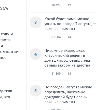
78 424
12
3,5%
Какой будет зима, можно
.
3
узнать по погоде 7 августа, —
важные приметы
 году и
57 804
14
ласти
 и
Пирожное «Картошка»:
 компании
4
классический рецепт в
ное
домашних условиях с тем
самым вкусом из детства
31 309
18
По погоде 8 августа можно
5
одства
определить, насколько
, это
дождливой будет осень —
важные приметы