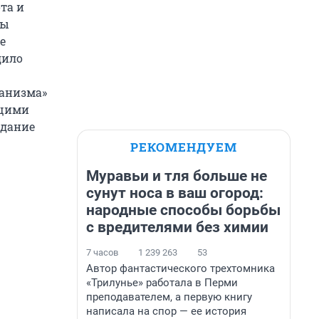
та и
мы
е
дило
ханизма»
ющими
здание
РЕКОМЕНДУЕМ
Муравьи и тля больше не
сунут носа в ваш огород:
народные способы борьбы
с вредителями без химии
7 часов
1 239 263
53
Автор фантастического трехтомника
«Трилунье» работала в Перми
преподавателем, а первую книгу
написала на спор — ее история