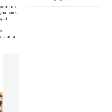
28 628
8
 июня по
уры воды
ьда)
во
а, но и