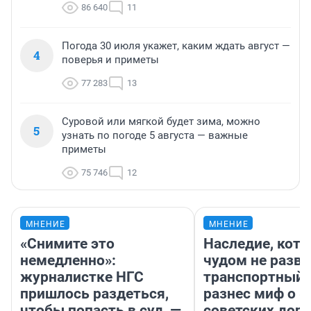
86 640
11
Погода 30 июля укажет, каким ждать август —
4
поверья и приметы
77 283
13
Суровой или мягкой будет зима, можно
5
узнать по погоде 5 августа — важные
приметы
75 746
12
МНЕНИЕ
МНЕНИЕ
«Снимите это
Наследие, кото
немедленно»:
чудом не разва
журналистке НГС
транспортный 
пришлось раздеться,
разнес миф о 
чтобы попасть в суд, —
советских доро