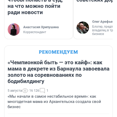
на что можно пойти
ради новости
Олег Арефьев
Блогер, предпри
Анастасия Хрипушина
владелец в тра
Корреспондент
бизнесе
РЕКОМЕНДУЕМ
«Чемпионкой быть — это кайф»: как
мама в декрете из Барнаула завоевала
золото на соревнованиях по
бодибилдингу
5 августа
16 126
1
«Мы начали в самое нестабильное время»: как
многодетная мама из Архангельска создала свой
бизнес