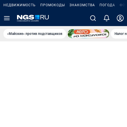
НЕДВИЖИМОСТЬ
ПРОМОКОДЫ
ЗНАКОМСТВА
ПОГОДА
ФО
«Майские» против подставщиков
Налог 