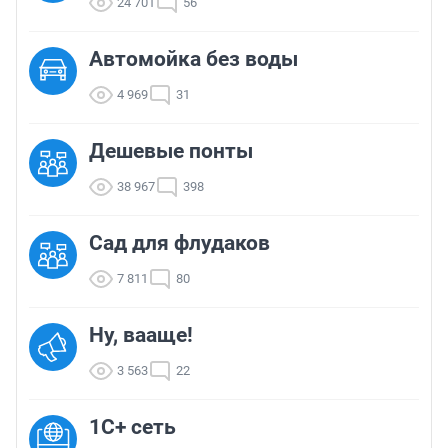
24 701
56
Автомойка без воды
4 969
31
Дешевые понты
38 967
398
Сад для флудаков
7 811
80
Ну, вааще!
3 563
22
1С+ сеть