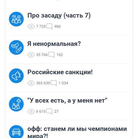
Про засаду (часть 7)
7 733
466
Я ненормальная?
35 766
162
Российские санкции!
365 639
1 034
"У всех есть, а у меня нет"
6 610
27
офф: станем ли мы чемпионами
мира?!