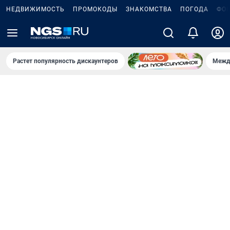
НЕДВИЖИМОСТЬ
ПРОМОКОДЫ
ЗНАКОМСТВА
ПОГОДА
ФО
Растет популярность дискаунтеров
Межд