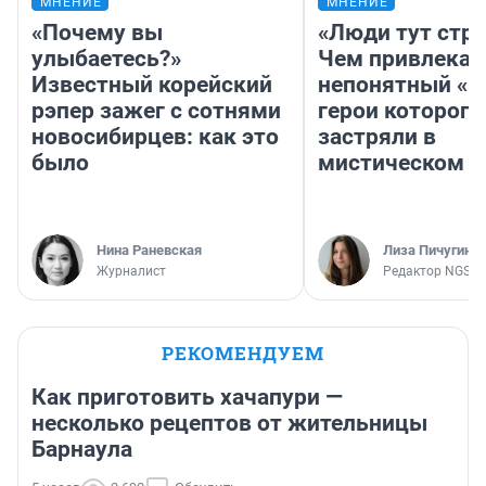
МНЕНИЕ
МНЕНИЕ
«Почему вы
«Люди тут стр
улыбаетесь?»
Чем привлекае
Известный корейский
непонятный «Н
рэпер зажег с сотнями
герои которого
новосибирцев: как это
застряли в
было
мистическом о
Нина Раневская
Лиза Пичугина
Журналист
Редактор NGS.R
РЕКОМЕНДУЕМ
Как приготовить хачапури —
несколько рецептов от жительницы
Барнаула