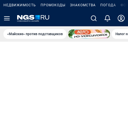
НЕДВИЖИМОСТЬ
ПРОМОКОДЫ
ЗНАКОМСТВА
ПОГОДА
ФО
«Майские» против подставщиков
Налог 