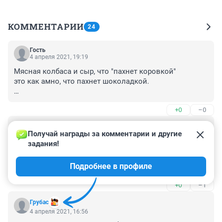
КОММЕНТАРИИ
24
Гость
4 апреля 2021, 19:19
Мясная колбаса и сыр, что "пахнет коровкой"

это как амно, что пахнет шоколадкой.

Совершенно бесплатно дарю слоган авторам этого 
+0
–0
безумного текста.
Гость
4 апреля 2021, 18:49
Получай награды за комментарии и другие 
задания!
Собрались диванные эксперты, которые ,самое 
большее в жизни, сходили в Пятёрку за хлебом. Люди 
Подробнее в профиле
работают и будут зарабатывать. А вы будете канючить 
и винить во всём обстоятельства и Путина. Встаньте 
+0
–1
со своих диванов и идите работать.Или прекращайте 
болтать хотя бы. Эти люди скорее всего и не читали 
Грубас
ваши комментарии-им некогда.
4 апреля 2021, 16:56