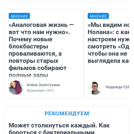
МНЕНИЕ
МНЕНИЕ
«Аналоговая жизнь —
«Мы видим нов
вот что нам нужно».
Нолана»: с как
Почему новые
настроем нужн
блокбастеры
смотреть «Оди
проваливаются, а
чтобы она не
повторы старых
выглядела как
фильмов собирают
полные залы
Алёна Золотухина
Надежда Губар
Журналист НГС
РЕКОМЕНДУЕМ
Может столкнуться каждый. Как
бороться с бактериальными