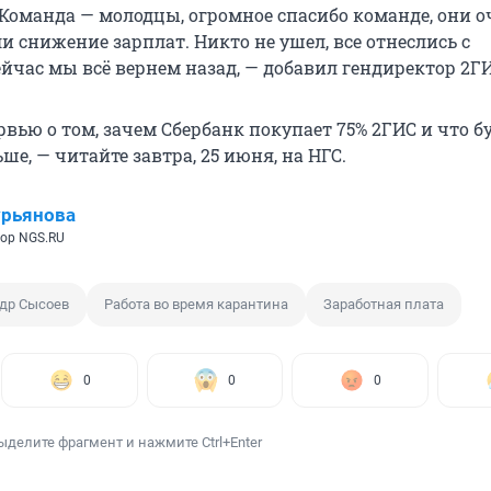
Команда — молодцы, огромное спасибо команде, они о
и снижение зарплат. Никто не ушел, все отнеслись с
йчас мы всё вернем назад, — добавил гендиректор 2ГИ
вью о том, зачем Сбербанк покупает 75% 2ГИС и что бу
е, — читайте завтра, 25 июня, на НГС.
урьянова
ор NGS.RU
др Сысоев
Работа во время карантина
Заработная плата
0
0
0
ыделите фрагмент и нажмите Ctrl+Enter