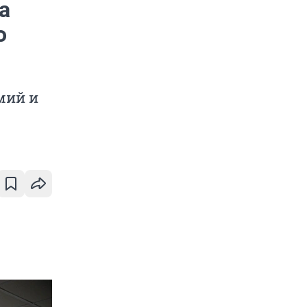
а
о
мий и