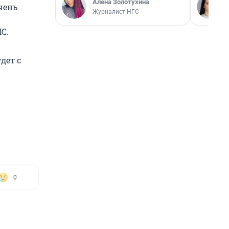
Алёна Золотухина
чень
Журналист НГС
С.
дет с
0