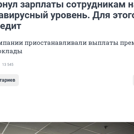
рнул зарплаты сотрудникам н
авирусный уровень. Для этог
редит
омпании приостанавливали выплаты пре
оклады
13 545
тариев