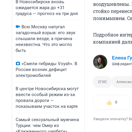
В Новосибирске вновь
воодушевлены. 
ожидается жара до +31
стойко перенесл
градуса — прогноз на три дня
пониманием. Се
Всю Москву напугал
загадочный взрыв: его звук
Подробное интер
слышали везде, а причина
компанией дальш
неизвестна. Что это могло
быть
Елена Г
«Смели гибриды Voyah». В
Шеф-редакт
России возник дефицит
электромобилей
2ГИС
Алексан
В центре Новосибирска могут
ввести особый режим из-за
провала дороги —
0
показываем участок на карте
Увидели опечатку? В
Самый сексуальный мужчина
Турции: чем Омер из
«Клюквенного щербета»