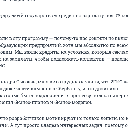
дируемый государством кредит на зарплату под 0% к
али в эту программу — почему-то нас решили не вклю
образующих предприятий, хотя мы абсолютно по всем
одим. Мы взяли кредиты на условиях, которые сейчас 
ли на зарплаты, чтобы поддержать коллектив, — подел
ИС.
сандра Сысоева, многие сотрудники знали, что 2ГИС в
родаже части компании Сбербанку, и это драйвило
 которые были подключены к процессу поиска синерги
оения бизнес-планов и бизнес-моделей.
 что разработчиков мотивируют не только деньги, но 
чи. А тут просто кладезь интересных задач, поэтому 