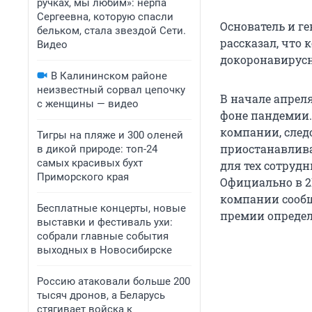
ручках, мы любим»: нерпа
Сергеевна, которую спасли
Основатель и г
бельком, стала звездой Сети.
рассказал, что
Видео
докоронавирусн
В Калининском районе
неизвестный сорвал цепочку
В начале апрел
с женщины — видео
фоне пандемии.
компании, след
Тигры на пляже и 300 оленей
приостанавлива
в дикой природе: топ-24
самых красивых бухт
для тех сотрудн
Приморского края
Официально в 2
компании сообщ
Бесплатные концерты, новые
премии опреде
выставки и фестиваль ухи:
собрали главные события
выходных в Новосибирске
Россию атаковали больше 200
тысяч дронов, а Беларусь
стягивает войска к