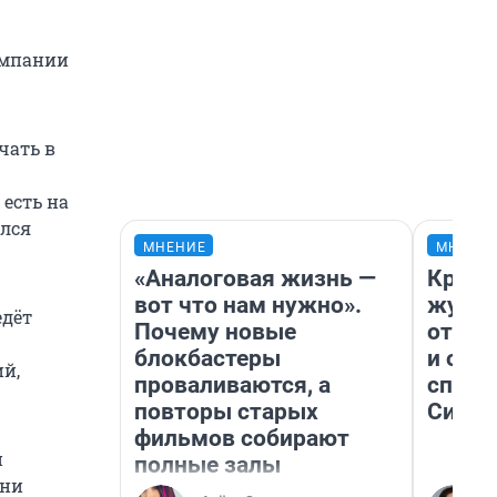
омпании
чать в
есть на
ился
МНЕНИЕ
МНЕНИ
«Аналоговая жизнь —
Красн
вот что нам нужно».
журна
едёт
Почему новые
отпус
блокбастеры
и объ
й,
проваливаются, а
споре
повторы старых
Сибир
фильмов собирают
и
полные залы
они