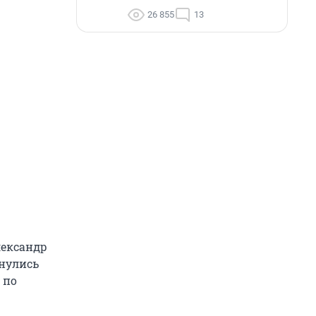
26 855
13
лександр
рнулись
 по