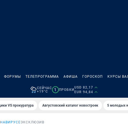
ФОРУМЫ
ТЕЛЕПРОГРАММА
АФИША
ГОРОСКОП
КУРСЫ ВА
USD 82,17
СЕЙЧАС
1
ПРОБКИ
+19°C
EUR 94,84
ики VS прокуратура
Августовский каталог новостроек
5 молодых н
ОНАВИРУСЕ
ЭКСКЛЮЗИВ