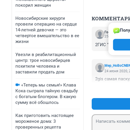
покорил женщин
КОММЕНТАР
Новосибирские хирурги
провели операцию на сердце
14-летней девочке — это
Полу
Гость
четвертое вмешательство в ее
25 июня 2020, 
жизни
2ГИС "системооб
Увезли в реабилитационный
центр: трое новосибирцев
похитили человека и
Mep_HoBoCNB
24 июня 2020, 
заставили продать дом
2gis самая паск
«Теперь мы семья!» Клава
Кока сыграла тайную свадьбу
с богатым блогером. В какую
сумму всё обошлось
Как приготовить настоящее
мороженое дома: 3
проверенных рецепта