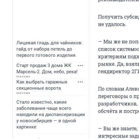
Получить субси
не удалось.
— Мы же не поп
Лицевая гладь для чайников:
список системо
гайд от набора петель до
первого готового изделия
критериям подх
рынке. Да, взя
Старт продаж 3 дома ЖК
гендиректор 2Г
Марсель-2. Дом, небо, река!
Как выбрать гаражные
секционные ворота
По словам Алек
переговоры о п
Стало известно, какие
разработчиков,
заболевания чаще всего
обсчёта и постр
находили на диспансеризации
у новосибирцев — в одной
картинке
— Вы же знаете,
интересные зада