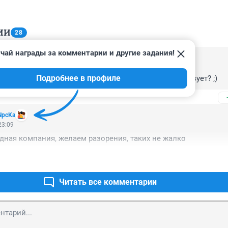
ИИ
28
чай награды за комментарии и другие задания!
08:25
Подробнее в профиле
разующая" компания? Как и какую систему она образует? ;)
NpcKa
23:09
удная компания, желаем разорения, таких не жалко
Читать все комментарии