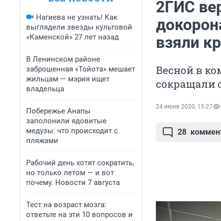
2ГИС ве
Нагиева не узнать! Как
докорон
выглядели звезды культовой
«Каменской» 27 лет назад
взяли к
В Ленинском районе
Весной в к
заброшенная «Тойота» мешает
жильцам — мэрия ищет
сокращали 
владельца
24 июня 2020, 15:27
Побережье Анапы
заполонили ядовитые
медузы: что происходит с
28
коммен
пляжами
Рабочий день хотят сократить,
но только летом — и вот
почему. Новости 7 августа
Тест на возраст мозга:
ответьте на эти 10 вопросов и