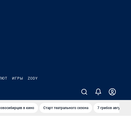
ЛЮТ
ИГРЫ
ZODY
овосибирцев в кино
Старт театрального сезона
7 грибов августа