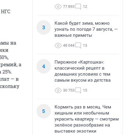
77 893
12
 НГС
Какой будет зима, можно
3
узнать по погоде 7 августа, —
важные приметы
амы на
48 044
13
ники
50%,
Пирожное «Картошка»:
ремий, а
4
классический рецепт в
 25%.
домашних условиях с тем
лат — в
самым вкусом из детства
скольку
30 753
15
Кормить раз в месяц. Чем
5
хищным или необычным
украсить квартиру — смотрим
зелёное разнообразие на
выставке экзотики