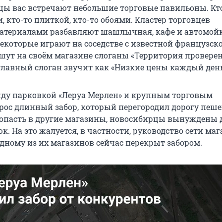
ицы вас встречают небольшие торговые павильоны. Кт
, кто-то плиткой, кто-то обоями. Кластер торговцев
атериалами разбавляют шашлычная, кафе и автомойк
некоторые играют на соседстве с известной французск
шут на своём магазине слоганы «Территория провере
 главный слоган звучит как «Низкие цены каждый день
ду парковкой «Леруа Мерлен» и крупным торговым
ос длинный забор, который перегородил дорогу пеше
попасть в другие магазины, новосибирцы вынуждены 
. На это жалуется, в частности, руководство сети ма
 одному из их магазинов сейчас перекрыт забором.