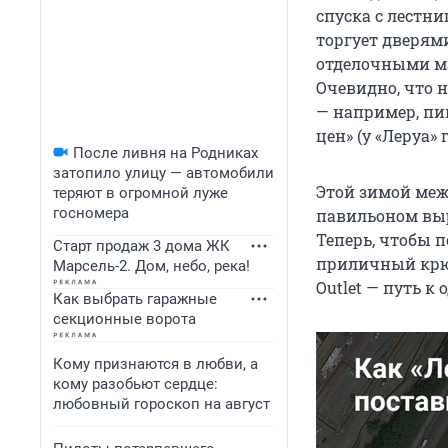
спуска с лестн
торгует дверями
отделочными м
Очевидно, что 
— например, пи
цен» (у «Леруа»
После ливня на Родниках
затопило улицу — автомобили
Этой зимой меж
теряют в огромной луже
госномера
павильоном выр
Теперь, чтобы 
Старт продаж 3 дома ЖК
приличный крюк
Марсель-2. Дом, небо, река!
Outlet — путь к
Как выбрать гаражные
секционные ворота
Кому признаются в любви, а
кому разобьют сердце:
любовный гороскоп на август