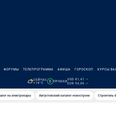
ФОРУМЫ
ТЕЛЕПРОГРАММА
АФИША
ГОРОСКОП
КУРСЫ ВА
USD 81,41
СЕЙЧАС
0
ПРОБКИ
+18°C
EUR 94,06
алог на электрокары
Августовский каталог новостроек
Строитель б