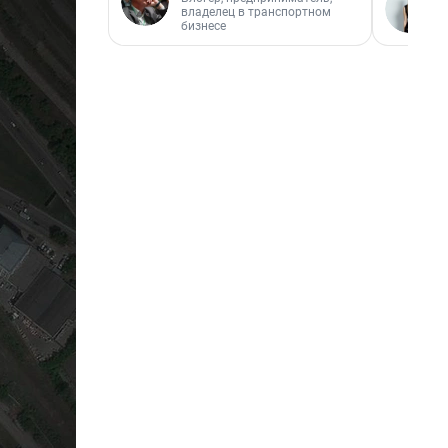
владелец в транспортном
бизнесе