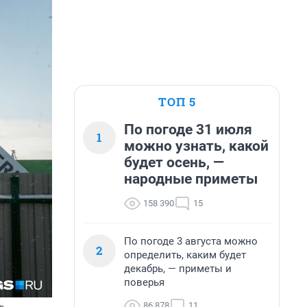
ТОП 5
По погоде 31 июля
1
можно узнать, какой
будет осень, —
народные приметы
158 390
15
По погоде 3 августа можно
2
определить, каким будет
декабрь, — приметы и
поверья
86 878
11