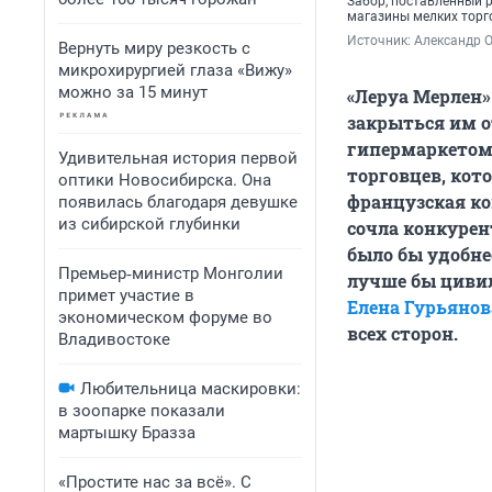
Забор, поставленный 
магазины мелких торг
Источник: 
Александр 
Вернуть миру резкость с
микрохирургией глаза «Вижу»
можно за 15 минут
«Леруа Мерлен»
закрыться им о
гипермаркетом
Удивительная история первой
торговцев, кот
оптики Новосибирска. Она
французская к
появилась благодаря девушке
из сибирской глубинки
сочла конкуре
было бы удобне
Премьер‑министр Монголии
лучше бы циви
примет участие в
Елена Гурьянов
экономическом форуме во
всех сторон.
Владивостоке
Любительница маскировки:
в зоопарке показали
мартышку Бразза
«Простите нас за всё». С