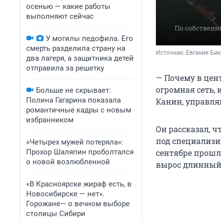
осенью — какие работы
выполняют сейчас
У могилы педофила. Его
смерть разделила страну на
Источник: 
Евгения Бик
два лагеря, а защитника детей
отправила за решетку
— Почему в цен
огромная сеть,
Больше не скрывает:
Полина Гагарина показала
Канин, управля
романтичные кадры с новым
избранником
Он рассказал, 
под специализи
«Четырех мужей потеряла»:
Прохор Шаляпин проболтался
сентябре прошло
о новой возлюбленной
вырос длинный
«В Красноярске жираф есть, в
Новосибирске — нет».
Горожане— о вечном выборе
столицы Сибири