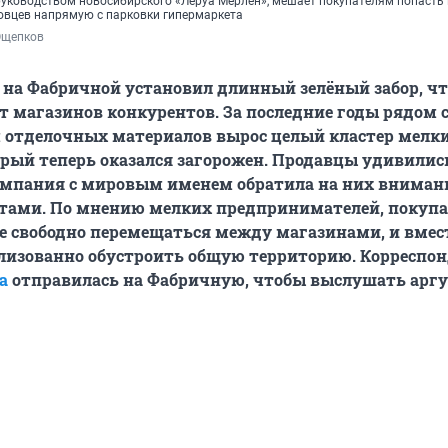
руководством новосибирского «Леруа Мерлен», мешает покупателям попасть 
овцев напрямую с парковки гипермаркета
Ощепков
 на Фабричной установил длинный зелёный забор, ч
т магазинов конкурентов. За последние годы рядом 
 отделочных материалов вырос целый кластер мелк
орый теперь оказался загорожен. Продавцы удивились
омпания с мировым именем обратила на них вниман
нтами. По мнению мелких предпринимателей, покуп
е свободно перемещаться между магазинами, и вмест
лизованно обустроить общую территорию. Корреспон
а
отправилась на Фабричную, чтобы выслушать арг