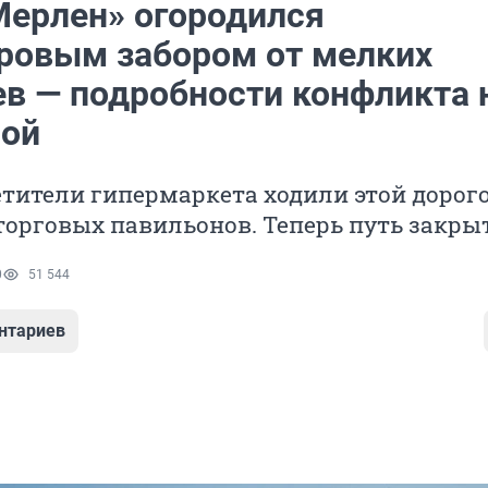
Мерлен» огородился
ровым забором от мелких
ев — подробности конфликта 
ой
тители гипермаркета ходили этой дорого
орговых павильонов. Теперь путь закры
0
51 544
нтариев