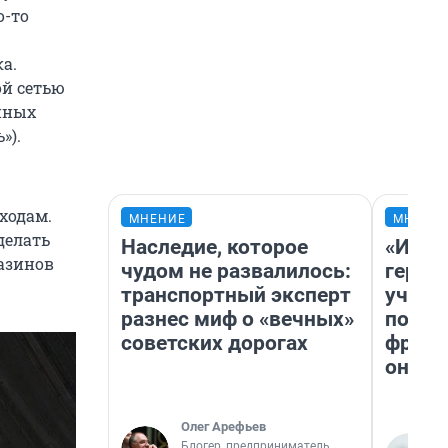
о-то
а.
ой сетью
нных
»).
ходам.
МНЕНИЕ
МНЕНИ
делать
Наследие, которое
«Игру
газинов
чудом не развалилось:
герои
транспортный эксперт
учит 
разнес миф о «вечных»
попул
советских дорогах
франш
она п
Олег Арефьев
Блогер, предприниматель,