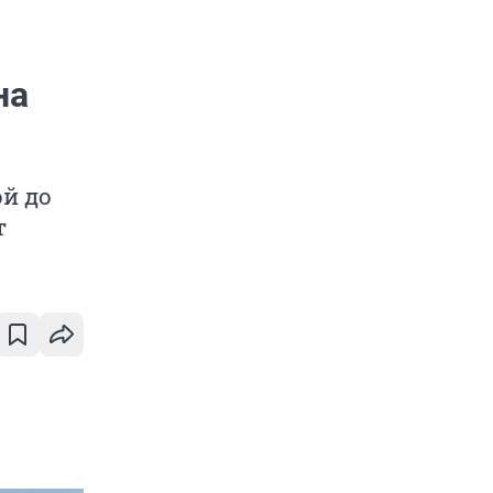
на
й до
т