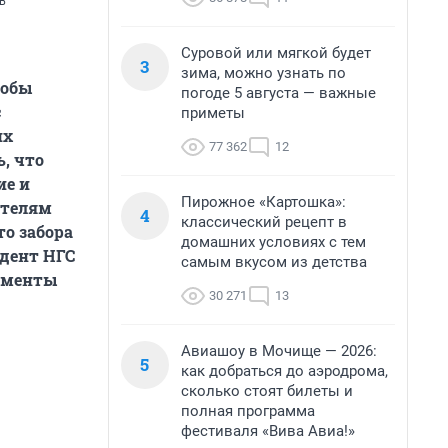
в
Суровой или мягкой будет
3
зима, можно узнать по
тобы
погоде 5 августа — важные
с
приметы
их
77 362
12
, что
ие и
Пирожное «Картошка»:
ателям
4
классический рецепт в
о забора
домашних условиях с тем
дент НГС
самым вкусом из детства
ументы
30 271
13
Авиашоу в Мочище — 2026:
5
как добраться до аэродрома,
сколько стоят билеты и
полная программа
фестиваля «Вива Авиа!»