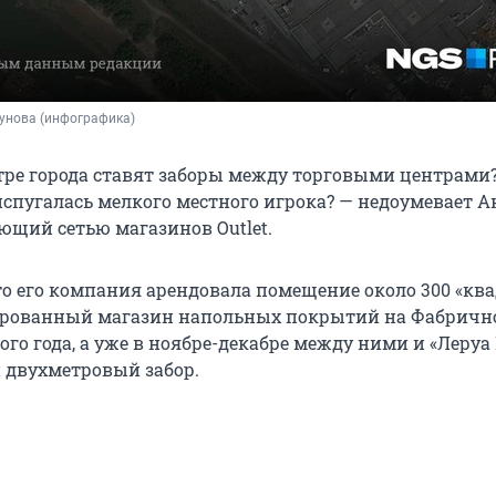
унова (инфографика)
тре города ставят заборы между торговыми центрами? 
 испугалась мелкого местного игрока? — недоумевает 
ющий сетью магазинов Outlet.
что его компания арендовала помещение около 300 «кв
рованный магазин напольных покрытий на Фабричной
го года, а уже в ноябре-декабре между ними и «Леруа
 двухметровый забор.