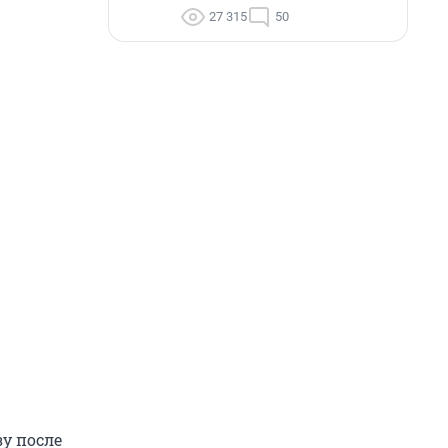
27 315
50
зу после