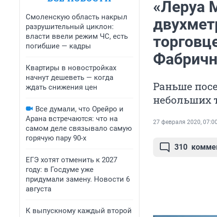
«Леруа 
Смоленскую область накрыл
двухмет
разрушительный циклон:
власти ввели режим ЧС, есть
торговц
погибшие — кадры
Фабричн
Квартиры в новостройках
начнут дешеветь — когда
Раньше посе
ждать снижения цен
небольших т
Все думали, что Орейро и
Арана встречаются: что на
27 февраля 2020, 07:0
самом деле связывало самую
горячую пару 90-х
310
комме
ЕГЭ хотят отменить к 2027
году: в Госдуме уже
придумали замену. Новости 6
августа
К выпускному каждый второй