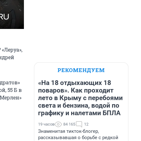
«Леруа»,
Андрей
РЕКОМЕНДУЕМ
«На 18 отдыхающих 18
адратов»
поваров». Как проходит
, 55 Б в
лето в Крыму с перебоями
 Мерлен»
света и бензина, водой по
графику и налетами БПЛА
19 часов
84 165
12
Знаменитая тикток-блогер,
рассказывавшая о борьбе с редкой