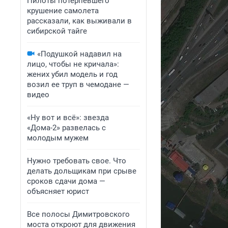
Пилоты потерпевшего
крушение самолета
рассказали, как выживали в
сибирской тайге
«Подушкой надавил на
лицо, чтобы не кричала»:
жених убил модель и год
возил ее труп в чемодане —
видео
«Ну вот и всё»: звезда
«Дома-2» развелась с
молодым мужем
Нужно требовать свое. Что
делать дольщикам при срыве
сроков сдачи дома —
объясняет юрист
Все полосы Димитровского
моста откроют для движения