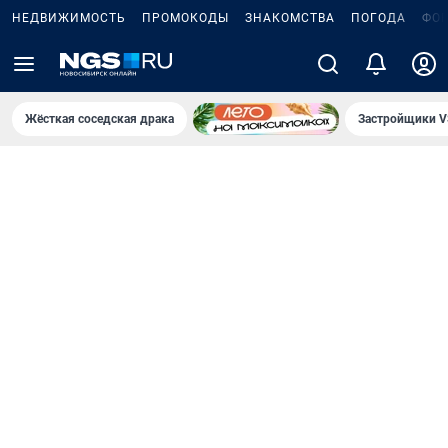
НЕДВИЖИМОСТЬ
ПРОМОКОДЫ
ЗНАКОМСТВА
ПОГОДА
ФО
Жёсткая соседская драка
Застройщики V