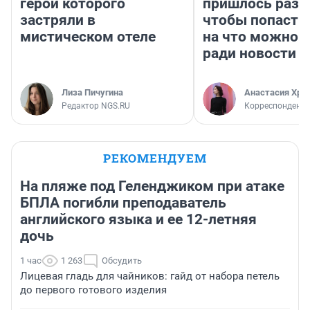
герои которого
пришлось разд
застряли в
чтобы попасть 
мистическом отеле
на что можно 
ради новости
Лиза Пичугина
Анастасия Хри
Редактор NGS.RU
Корреспондент
РЕКОМЕНДУЕМ
На пляже под Геленджиком при атаке
БПЛА погибли преподаватель
английского языка и ее 12-летняя
дочь
1 час
1 263
Обсудить
Лицевая гладь для чайников: гайд от набора петель
до первого готового изделия