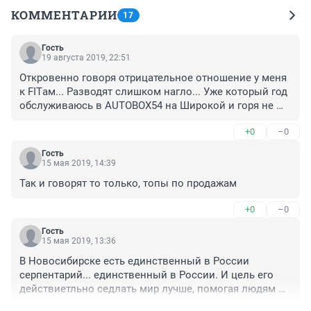
КОММЕНТАРИИ
17
Гость
19 августа 2019, 22:51
Откровенно говоря отрицательное отношение у меня 
к FITам... Разводят слишком нагло... Уже который год 
обслуживаюсь в AUTOBOX54 на Широкой и горя не 
знаю!!!
+0
–0
Гость
15 мая 2019, 14:39
Так и говорят то только, топы по продажам
+0
–0
Гость
15 мая 2019, 13:36
В Новосибирске есть единственный в России 
серпентарий... единственный в России. И цель его 
действиетльно седлать мир лучше, помогая людям 
при различных заболеваниях... а салоны по продаже 