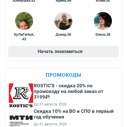
Алёнушка
,
42
Ирина
,
46
Юлия
,
50
ХуЛиГаНкА
,
Докер
,
36
Елена
,
38
43
Начать знакомиться
ПРОМОКОДЫ
ROSTIC'S - скидка 20% по
промокоду на любой заказ от
3199₽!
До 31 августа, 2026
Скидка 10% на ВО и СПО в первый
год обучения
До 31 августа, 2026