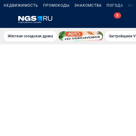
НЕДВИЖИМОСТЬ
ПРОМОКОДЫ
ЗНАКОМСТВА
ПОГОДА
ФО
Жёсткая соседская драка
Застройщики V