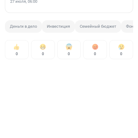
27 июля, 06:00
Деньги в дело
Инвестиция
Семейный бюджет
Фондо
0
0
0
0
0