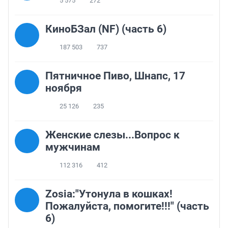
5 575
272
КиноБЗал (NF) (часть 6)
187 503
737
Пятничное Пиво, Шнапс, 17
ноября
25 126
235
Женские слезы...Вопрос к
мужчинам
112 316
412
Zosia:"Утонула в кошках!
Пожалуйста, помогите!!!" (часть
6)