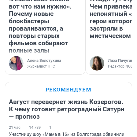
вот что нам нужно».
Чем привлекае
Почему новые
непонятный «Н
блокбастеры
герои которого
проваливаются, а
застряли в
повторы старых
мистическом о
фильмов собирают
полные залы
Алёна Золотухина
Лиза Пичугина
Журналист НГС
Редактор NGS.R
РЕКОМЕНДУЕМ
Август перевернет жизнь Козерогов.
К чему готовит ретроградный Сатурн
— прогноз
21 час
14 789
1
Участницу шоу «Мама в 16» из Волгограда обвинили