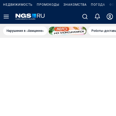
НЕДВИЖИМОСТЬ
ПРОМОКОДЫ
ЗНАКОМСТВА
ПОГОДА
ФО
Нарушения в «Авиценне»
Роботы-доставщ