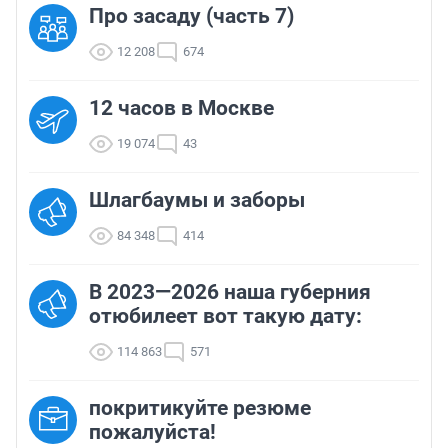
Про засаду (часть 7)
12 208
674
12 часов в Москве
19 074
43
Шлагбаумы и заборы
84 348
414
В 2023—2026 наша губерния
отюбилеет вот такую дату:
114 863
571
покритикуйте резюме
пожалуйста!