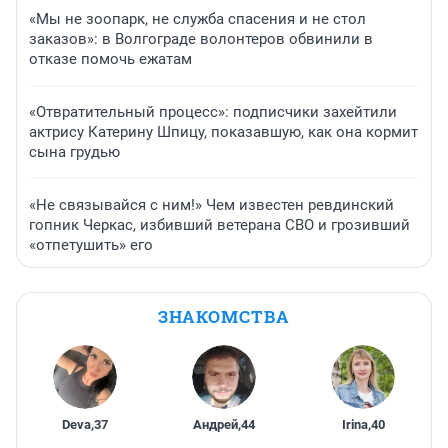
«Мы не зоопарк, не служба спасения и не стол
заказов»: в Волгограде волонтеров обвинили в
отказе помочь ежатам
«Отвратительный процесс»: подписчики захейтили
актрису Катерину Шпицу, показавшую, как она кормит
сына грудью
«Не связывайся с ним!» Чем известен ревдинский
гопник Черкас, избивший ветерана СВО и грозивший
«отпетушить» его
ЗНАКОМСТВА
Deva
,
37
Андрей
,
44
Irina
,
40