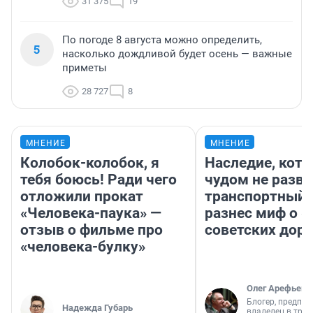
31 375
19
По погоде 8 августа можно определить,
5
насколько дождливой будет осень — важные
приметы
28 727
8
МНЕНИЕ
МНЕНИЕ
Колобок-колобок, я
Наследие, кото
тебя боюсь! Ради чего
чудом не разва
отложили прокат
транспортный 
«Человека-паука» —
разнес миф о 
отзыв о фильме про
советских доро
«человека-булку»
Олег Арефьев
Блогер, предпри
Надежда Губарь
владелец в тра