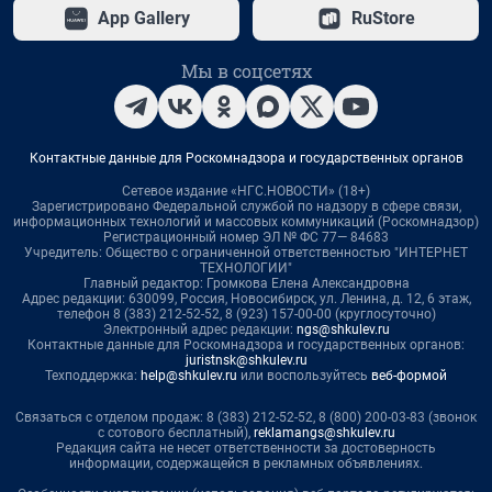
App Gallery
RuStore
Мы в соцсетях
Контактные данные для Роскомнадзора и государственных органов
Сетевое издание «НГС.НОВОСТИ» (18+)
Зарегистрировано Федеральной службой по надзору в сфере связи,
информационных технологий и массовых коммуникаций (Роскомнадзор)
Регистрационный номер ЭЛ № ФС 77— 84683
Учредитель: Общество с ограниченной ответственностью "ИНТЕРНЕТ
ТЕХНОЛОГИИ"
Главный редактор: Громкова Елена Александровна
Адрес редакции: 630099, Россия, Новосибирск, ул. Ленина, д. 12, 6 этаж,
телефон 8 (383) 212-52-52, 8 (923) 157-00-00 (круглосуточно)
Электронный адрес редакции:
ngs@shkulev.ru
Контактные данные для Роскомнадзора и государственных органов:
juristnsk@shkulev.ru
Техподдержка:
help@shkulev.ru
или воспользуйтесь
веб-формой
Связаться с отделом продаж: 8 (383) 212-52-52, 8 (800) 200-03-83 (звонок
с сотового бесплатный),
reklamangs@shkulev.ru
Редакция сайта не несет ответственности за достоверность
информации, содержащейся в рекламных объявлениях.