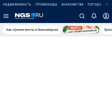
НЕДВИЖИМОСТЬ
ПРОМОКОДЫ
ЗНАКОМСТВА
ПОГОДА
ФО
Как строили мосты в Новосибирске
Траты