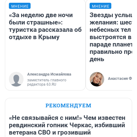
МНЕНИЕ
МНЕНИЕ
«За неделю две ночи
Звезды услыш
были страшные»:
желания: шест
туристка рассказала об
небесных тел
отдыхе в Крыму
выстроятся в 
параде планет 
правильно про
день
Александра Исмайлова
Анастасия Фил
заместитель главного
редактора 63.RU
РЕКОМЕНДУЕМ
«Не связывайся с ним!» Чем известен
ревдинский гопник Черкас, избивший
ветерана СВО и грозивший