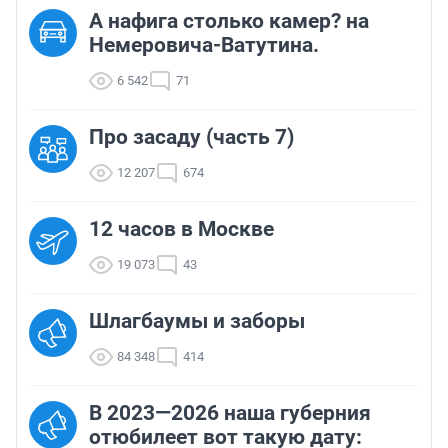
А нафига столько камер? на
Немеровича-Ватутина.
6 542
71
Про засаду (часть 7)
12 207
674
12 часов в Москве
19 073
43
Шлагбаумы и заборы
84 348
414
В 2023—2026 наша губерния
отюбилеет вот такую дату: