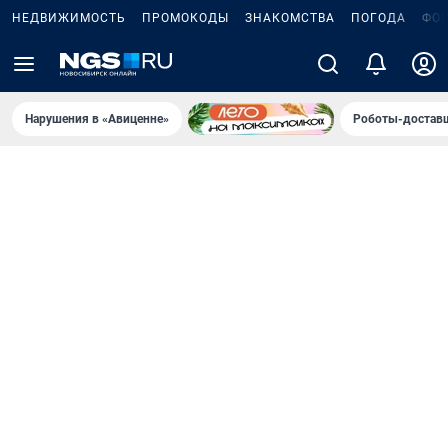
НЕДВИЖИМОСТЬ
ПРОМОКОДЫ
ЗНАКОМСТВА
ПОГОДА
ФО
Нарушения в «Авиценне»
Роботы-доставщ