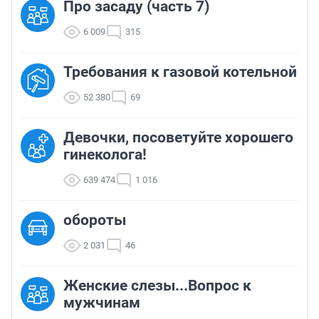
Про засаду (часть 7)
6 009
315
Требования к газовой котельной
52 380
69
Девочки, посоветуйте хорошего
гинеколога!
639 474
1 016
обороты
2 031
46
Женские слезы...Вопрос к
мужчинам