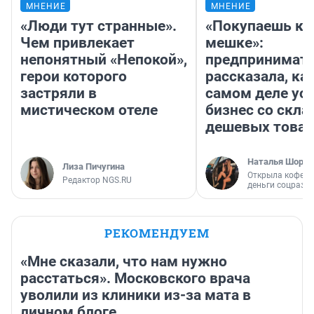
МНЕНИЕ
МНЕНИЕ
«Люди тут странные».
«Покупаешь ко
Чем привлекает
мешке»:
непонятный «Непокой»,
предпринимат
герои которого
рассказала, как
застряли в
самом деле ус
мистическом отеле
бизнес со скл
дешевых това
Наталья Шорох
Лиза Пичугина
Открыла кофейн
Редактор NGS.RU
деньги соцразв
РЕКОМЕНДУЕМ
«Мне сказали, что нам нужно
расстаться». Московского врача
уволили из клиники из-за мата в
личном блоге