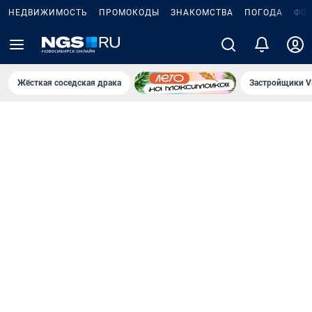
НЕДВИЖИМОСТЬ
ПРОМОКОДЫ
ЗНАКОМСТВА
ПОГОДА
ФО
Жёсткая соседская драка
Застройщики V