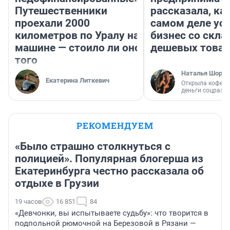
Путешественники
рассказала, как
проехали 2000
самом деле ус
километров по Уралу на
бизнес со скл
машине — стоило ли оно
дешевых това
того
Наталья Шорох
Екатерина Литкевич
Открыла кофейн
деньги соцразв
РЕКОМЕНДУЕМ
«Было страшно столкнуться с
полицией». Популярная блогерша из
Екатеринбурга честно рассказала об
отдыхе в Грузии
19 часов
16 851
84
«Девчонки, вы испытываете судьбу»: что творится в
подпольной рюмочной на Березовой в Рязани —