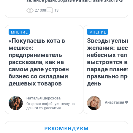
зелёное разнообразие на выставке экзотики
27 008
13
МНЕНИЕ
МНЕНИЕ
«Покупаешь кота в
Звезды услыш
мешке»:
желания: шест
предприниматель
небесных тел
рассказала, как на
выстроятся в 
самом деле устроен
параде планет 
бизнес со складами
правильно про
дешевых товаров
день
Наталья Шорохова
Анастасия Фил
Открыла кофейную точку на
деньги соцразвития
РЕКОМЕНДУЕМ