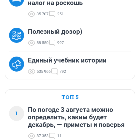
налог на роскошь
35 707
251
Полезный дозор)
88 550
997
Единый учебник истории
505 966
792
ТОП 5
По погоде 3 августа можно
1
определить, каким будет
декабрь, — приметы и поверья
87 353
11