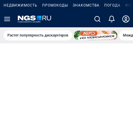
НЕДВИЖИМОСТЬ
ПРОМОКОДЫ
ЗНАКОМСТВА
ПОГОДА
ФО
Растет популярность дискаунтеров
Межд