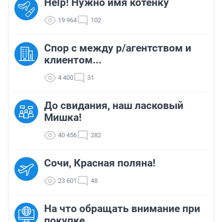
Help! Нужно имя котенку
19 964
102
Спор с между р/агентством и
клиентом...
4 400
31
До свидания, наш ласковый
Мишка!
40 456
282
Сочи, Красная поляна!
23 601
48
На что обращать внимание при
покупке