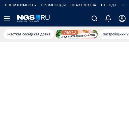
НЕДВИЖИМОСТЬ
ПРОМОКОДЫ
ЗНАКОМСТВА
ПОГОДА
ФО
Жёсткая соседская драка
Застройщики V