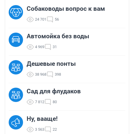
Собаководы вопрос к вам
24 701
56
Автомойка без воды
4 969
31
Дешевые понты
38 968
398
Сад для флудаков
7 812
80
Ну, вааще!
3 563
22