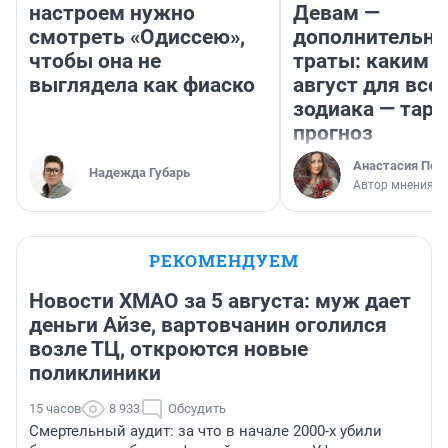
настроем нужно
Девам —
смотреть «Одиссею»,
дополнительн
чтобы она не
траты: каким б
выглядела как фиаско
август для все
зодиака — таро
прогноз
Анастасия Пер
Надежда Губарь
Автор мнения
РЕКОМЕНДУЕМ
Новости ХМАО за 5 августа: муж дает
деньги Айзе, вартовчанин оголился
возле ТЦ, откроются новые
поликлиники
15 часов
8 933
Обсудить
Смертельный аудит: за что в начале 2000-х убили