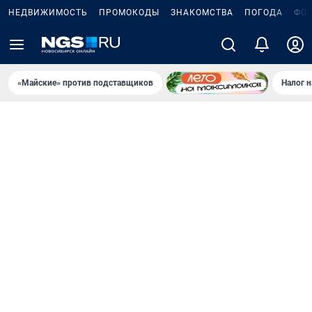
НЕДВИЖИМОСТЬ
ПРОМОКОДЫ
ЗНАКОМСТВА
ПОГОДА
ФО
«Майские» против подставщиков
Налог 