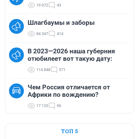
19 072
43
Шлагбаумы и заборы
84 347
414
В 2023—2026 наша губерния
отюбилеет вот такую дату:
114 848
571
Чем Россия отличается от
Африки по вождению?
17 125
96
ТОП 5