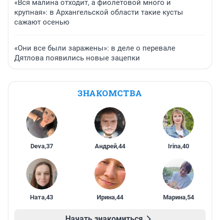
«Вся малина отходит, а фиолетовой много и
крупная»: в Архангельской области такие кусты
сажают осенью
«Они все были заражены»: в деле о перевале
Дятлова появились новые зацепки
ЗНАКОМСТВА
Deva
,
37
Андрей
,
44
Irina
,
40
Ната
,
43
Ирина
,
44
Марина
,
54
Начать знакомиться