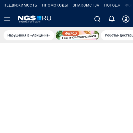
НЕДВИЖИМОСТЬ
ПРОМОКОДЫ
ЗНАКОМСТВА
ПОГОДА
ФО
Нарушения в «Авиценне»
Роботы-доставщ