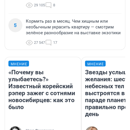
29 105
8
Кормить раз в месяц. Чем хищным или
5
необычным украсить квартиру — смотрим
зелёное разнообразие на выставке экзотики
27 547
17
МНЕНИЕ
МНЕНИЕ
«Почему вы
Звезды услыш
улыбаетесь?»
желания: шест
Известный корейский
небесных тел
рэпер зажег с сотнями
выстроятся в 
новосибирцев: как это
параде планет 
было
правильно про
день