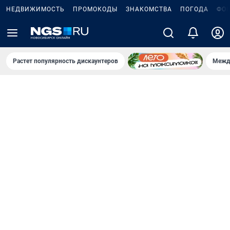
НЕДВИЖИМОСТЬ
ПРОМОКОДЫ
ЗНАКОМСТВА
ПОГОДА
ФО
Растет популярность дискаунтеров
Межд