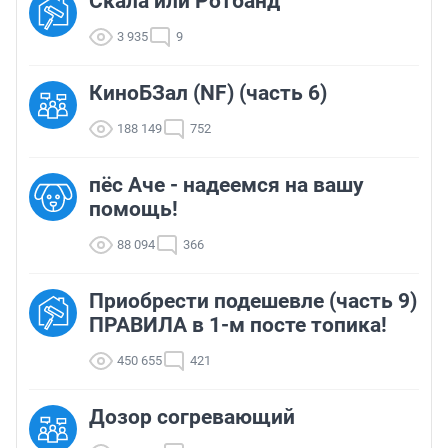
Скала или Ротбанд
3 935
9
КиноБЗал (NF) (часть 6)
188 149
752
пёс Аче - надеемся на вашу
помощь!
88 094
366
Приобрести подешевле (часть 9)
ПРАВИЛА в 1-м посте топика!
450 655
421
Дозор согревающий