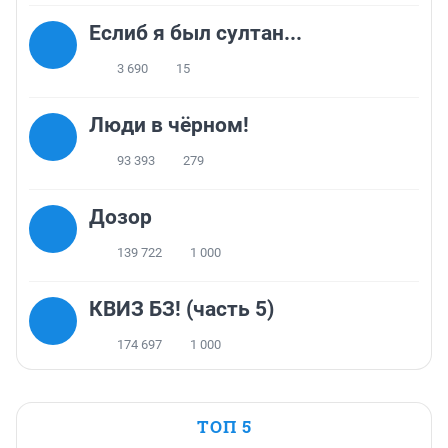
Еслиб я был султан...
3 690
15
Люди в чёрном!
93 393
279
Дозор
139 722
1 000
КВИЗ БЗ! (часть 5)
174 697
1 000
ТОП 5