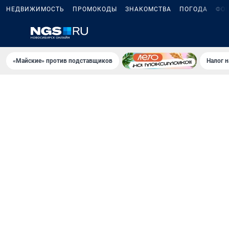
НЕДВИЖИМОСТЬ
ПРОМОКОДЫ
ЗНАКОМСТВА
ПОГОДА
ФО
«Майские» против подставщиков
Налог 