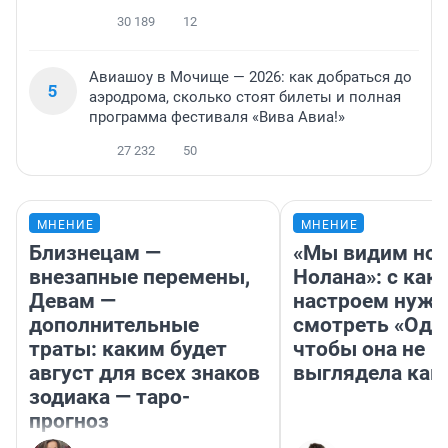
30 189
12
Авиашоу в Мочище — 2026: как добраться до
5
аэродрома, сколько стоят билеты и полная
программа фестиваля «Вива Авиа!»
27 232
50
МНЕНИЕ
МНЕНИЕ
Близнецам —
«Мы видим нов
внезапные перемены,
Нолана»: с как
Девам —
настроем нужн
дополнительные
смотреть «Оди
траты: каким будет
чтобы она не
август для всех знаков
выглядела как
зодиака — таро-
прогноз