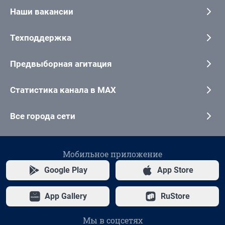
Наши вакансии
Техподдержка
Предвыборная агитация
Статистика канала в MAX
Все города сети
Мобильное приложение
Google Play
App Store
App Gallery
RuStore
Мы в соцсетях