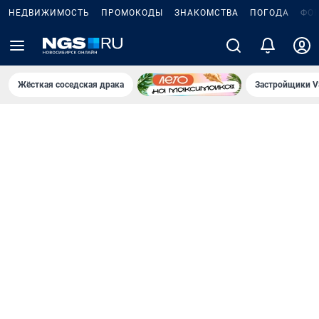
НЕДВИЖИМОСТЬ
ПРОМОКОДЫ
ЗНАКОМСТВА
ПОГОДА
ФО
Жёсткая соседская драка
Застройщики V