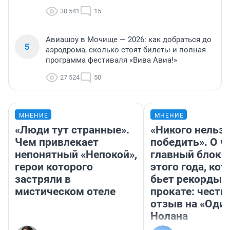
30 541
15
Авиашоу в Мочище — 2026: как добраться до
5
аэродрома, сколько стоят билеты и полная
программа фестиваля «Вива Авиа!»
27 524
50
МНЕНИЕ
МНЕНИЕ
«Люди тут странные».
«Никого нельз
Чем привлекает
победить». О ч
непонятный «Непокой»,
главный блокб
герои которого
этого года, ко
застряли в
бьет рекорды 
мистическом отеле
прокате: честн
отзыв на «Оди
Нолана