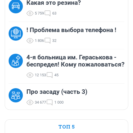
Какая это резина?
5 759
63
! Проблема выбора телефона !
1 806
32
4-я больница им. Гераськова -
беспредел! Кому пожаловаться?
12 153
45
Про засаду (часть 3)
34 677
1 000
ТОП 5