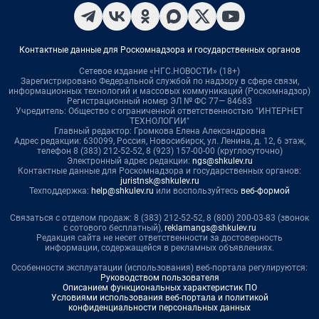
Контактные данные для Роскомнадзора и государственных органов
Сетевое издание «НГС.НОВОСТИ» (18+)
Зарегистрировано Федеральной службой по надзору в сфере связи,
информационных технологий и массовых коммуникаций (Роскомнадзор)
Регистрационный номер ЭЛ № ФС 77— 84683
Учредитель: Общество с ограниченной ответственностью "ИНТЕРНЕТ
ТЕХНОЛОГИИ"
Главный редактор: Громкова Елена Александровна
Адрес редакции: 630099, Россия, Новосибирск, ул. Ленина, д. 12, 6 этаж,
телефон 8 (383) 212-52-52, 8 (923) 157-00-00 (круглосуточно)
Электронный адрес редакции:
ngs@shkulev.ru
Контактные данные для Роскомнадзора и государственных органов:
juristnsk@shkulev.ru
Техподдержка:
help@shkulev.ru
или воспользуйтесь
веб-формой
Связаться с отделом продаж: 8 (383) 212-52-52, 8 (800) 200-03-83 (звонок
с сотового бесплатный),
reklamangs@shkulev.ru
Редакция сайта не несет ответственности за достоверность
информации, содержащейся в рекламных объявлениях.
Особенности эксплуатации (использования) веб-портала регулируются:
Руководством пользователя
Описанием функциональных характеристик ПО
Условиями использования веб-портала и политикой
конфиденциальности персональных данных