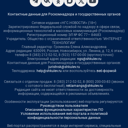
Контактные данные для Роскомнадзора и государственных органов
Сетевое издание «НГС.НОВОСТИ» (18+)
Зарегистрировано Федеральной службой по надзору в сфере связи,
информационных технологий и массовых коммуникаций (Роскомнадзор)
Регистрационный номер ЭЛ № ФС 77— 84683
Учредитель: Общество с ограниченной ответственностью "ИНТЕРНЕТ
ТЕХНОЛОГИИ"
Главный редактор: Громкова Елена Александровна
Адрес редакции: 630099, Россия, Новосибирск, ул. Ленина, д. 12, 6 этаж,
телефон 8 (383) 212-52-52, 8 (923) 157-00-00 (круглосуточно)
Электронный адрес редакции:
ngs@shkulev.ru
Контактные данные для Роскомнадзора и государственных органов:
juristnsk@shkulev.ru
Техподдержка:
help@shkulev.ru
или воспользуйтесь
веб-формой
Связаться с отделом продаж: 8 (383) 212-52-52, 8 (800) 200-03-83 (звонок
с сотового бесплатный),
reklamangs@shkulev.ru
Редакция сайта не несет ответственности за достоверность
информации, содержащейся в рекламных объявлениях.
Особенности эксплуатации (использования) веб-портала регулируются:
Руководством пользователя
Описанием функциональных характеристик ПО
Условиями использования веб-портала и политикой
конфиденциальности персональных данных
Веб-портал распространяется в виде интернет-сервиса, специальные