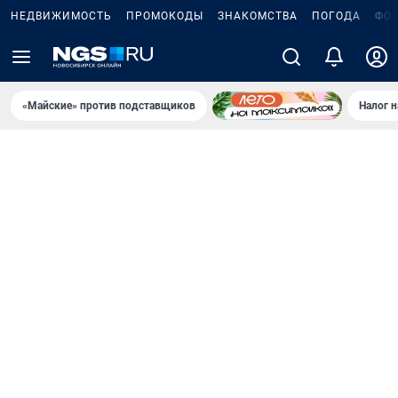
НЕДВИЖИМОСТЬ
ПРОМОКОДЫ
ЗНАКОМСТВА
ПОГОДА
ФО
«Майские» против подставщиков
Налог 