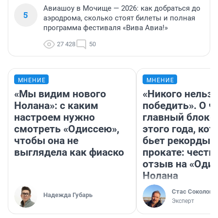
Авиашоу в Мочище — 2026: как добраться до
5
аэродрома, сколько стоят билеты и полная
программа фестиваля «Вива Авиа!»
27 428
50
МНЕНИЕ
МНЕНИЕ
«Мы видим нового
«Никого нельз
Нолана»: с каким
победить». О ч
настроем нужно
главный блокб
смотреть «Одиссею»,
этого года, ко
чтобы она не
бьет рекорды 
выглядела как фиаско
прокате: честн
отзыв на «Оди
Нолана
Стас Соколов
Надежда Губарь
Эксперт