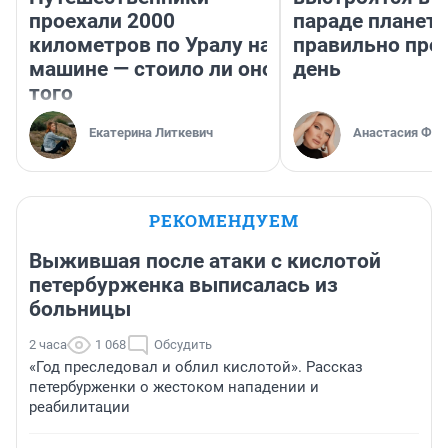
проехали 2000
параде планет 
километров по Уралу на
правильно про
машине — стоило ли оно
день
того
Екатерина Литкевич
Анастасия Фил
РЕКОМЕНДУЕМ
Выжившая после атаки с кислотой
петербурженка выписалась из
больницы
2 часа
1 068
Обсудить
«Год преследовал и облил кислотой». Рассказ
петербурженки о жестоком нападении и
реабилитации