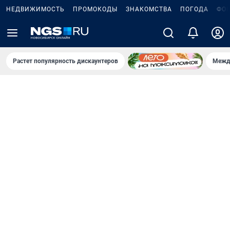
НЕДВИЖИМОСТЬ
ПРОМОКОДЫ
ЗНАКОМСТВА
ПОГОДА
ФО
Растет популярность дискаунтеров
Межд