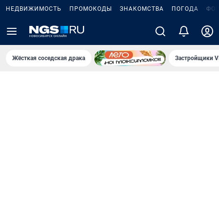
НЕДВИЖИМОСТЬ
ПРОМОКОДЫ
ЗНАКОМСТВА
ПОГОДА
ФО
Жёсткая соседская драка
Застройщики V