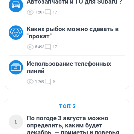
Автозапчасти и ТО для Subaru ?
1 207
17
Каких рыбок можно сдавать в
"прокат"
5 493
17
Использование телефонных
линий
1 769
9
ТОП 5
По погоде 3 августа можно
1
определить, каким будет
декабрь, — приметы и поверья