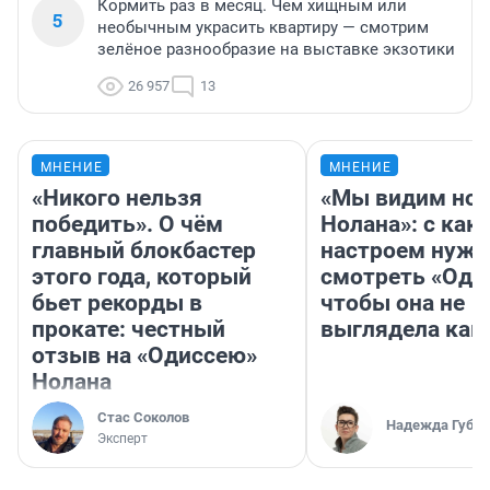
Кормить раз в месяц. Чем хищным или
5
необычным украсить квартиру — смотрим
зелёное разнообразие на выставке экзотики
26 957
13
МНЕНИЕ
МНЕНИЕ
«Никого нельзя
«Мы видим нов
победить». О чём
Нолана»: с как
главный блокбастер
настроем нужн
этого года, который
смотреть «Оди
бьет рекорды в
чтобы она не
прокате: честный
выглядела как
отзыв на «Одиссею»
Нолана
Стас Соколов
Надежда Губар
Эксперт