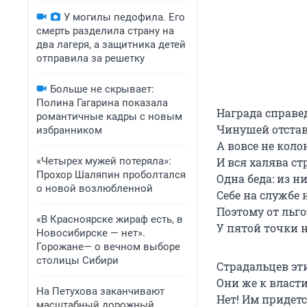
У могилы педофила. Его
смерть разделила страну на
два лагеря, а защитника детей
отправила за решетку
Больше не скрывает:
Полина Гагарина показала
Награда справед
романтичные кадры с новым
Чинушей отстав
избранником
А вовсе не коло
«Четырех мужей потеряла»:
И вся халява ст
Прохор Шаляпин проболтался
Одна беда: из н
о новой возлюбленной
Себе на службе
Поэтому от льго
«В Красноярске жираф есть, в
У пятой точки 
Новосибирске — нет».
Горожане— о вечном выборе
столицы Сибири
Страдальцев эт
Они же к власти
На Петухова заканчивают
Нет! Им придет
масштабный дорожный