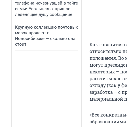
телефона исчезнувшей в тайге
семьи Усольцевых пришло
леденящее душу сообщение
Крупную коллекцию почтовых
марок продают в
Новосибирске — сколько она
Как говорится 
стоит
относительно 
положения. Во
могут претендо
некоторых – пос
рассчитываются
окладу (как у ф
заработка – с п
материальной 
«Все конкретн
образованиями.