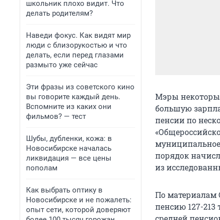
школьник плохо видит. Что
делать родителям?
Наведи фокус. Как видят мир
люди с близорукостью и что
делать, если перед глазами
размыто уже сейчас
Эти фразы из советского кино
Мэры некоторых
вы говорите каждый день.
Вспомните из каких они
большую зарплат
фильмов? — тест
пенсии по неск
«Общероссийско
Шубы, дубленки, кожа: в
муниципальное 
Новосибирске началась
порядок начисл
ликвидация — все цены
из исследованн
пополам
Как выбрать оптику в
По материалам 
Новосибирске и не пожалеть:
пенсию 127-213 
опыт сети, которой доверяют
средней пенсион
более 100 тысяч горожан