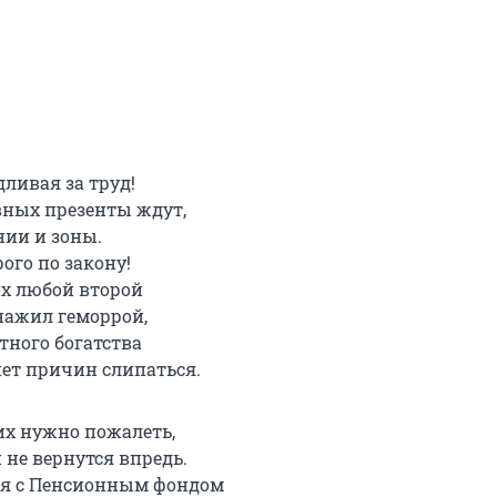
ливая за труд!
ных презенты ждут,
нии и зоны.
рого по закону!
их любой второй
 нажил геморрой,
тного богатства
нет причин слипаться.
их нужно пожалеть,
 не вернутся впредь.
ся с Пенсионным фондом