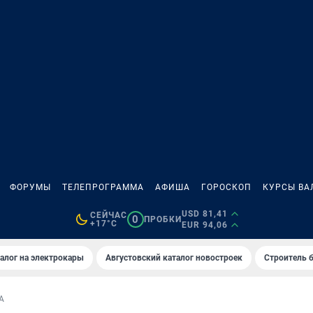
ФОРУМЫ
ТЕЛЕПРОГРАММА
АФИША
ГОРОСКОП
КУРСЫ ВА
USD 81,41
СЕЙЧАС
0
ПРОБКИ
+17°C
EUR 94,06
алог на электрокары
Августовский каталог новостроек
Строитель б
А