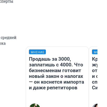
сперты
 средней
ока
МНЕНИЕ
МНЕНИ
Продашь за 3000,
Красн
заплатишь с 4000. Что
журна
бизнесменам готовит
отпус
новый закон о налогах
и объ
— он коснется импорта
споре
и даже репетиторов
Сибир