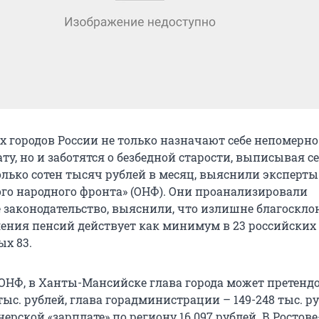
 городов России не только назначают себе непомерно
у, но и заботятся о безбедной старости, выписывая се
олько сотен тысяч рублей в месяц, выяснили эксперты
го народного фронта» (ОНФ). Они проанализировали
законодательство, выяснили, что излишне благоскл
ения пенсий действует как минимум в 23 российских
ых 83.
ОНФ, в Ханты-Мансийске глава города может претендо
тыс. рублей, глава горадминистрации – 149-248 тыс. р
ерской «зарплате» по региону 16 097 рублей. В Ростов