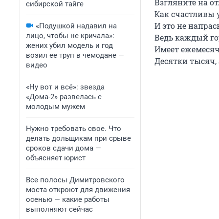
Взгляните на о
сибирской тайге
Как счастливы 
И это не напрас
«Подушкой надавил на
лицо, чтобы не кричала»:
Ведь каждый го
жених убил модель и год
Имеет ежемесяч
возил ее труп в чемодане —
Десятки тысяч, 
видео
«Ну вот и всё»: звезда
«Дома-2» развелась с
молодым мужем
Нужно требовать свое. Что
делать дольщикам при срыве
сроков сдачи дома —
объясняет юрист
Все полосы Димитровского
моста откроют для движения
осенью — какие работы
выполняют сейчас