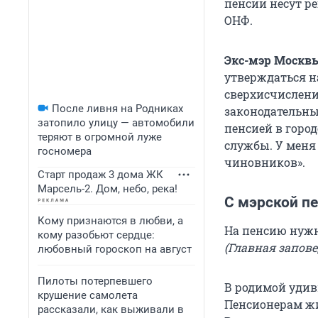
пенсии несут р
ОНФ.
Экс-мэр Москв
утверждаться на
сверхисчислени
После ливня на Родниках
законодательны
затопило улицу — автомобили
пенсией в город
теряют в огромной луже
службы. У меня
госномера
чиновников».
Старт продаж 3 дома ЖК
Марсель-2. Дом, небо, река!
С мэрской п
Кому признаются в любви, а
На пенсию нужн
кому разобьют сердце:
(Главная запов
любовный гороскоп на август
Пилоты потерпевшего
В родимой удив
крушение самолета
Пенсионерам жи
рассказали, как выживали в