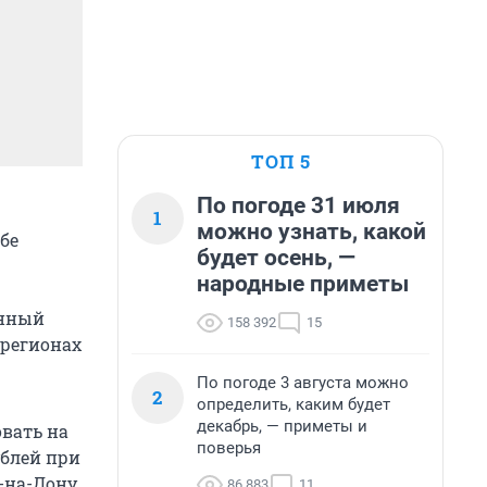
ТОП 5
По погоде 31 июля
1
можно узнать, какой
бе
будет осень, —
народные приметы
онный
158 392
15
 регионах
По погоде 3 августа можно
2
определить, каким будет
декабрь, — приметы и
вать на
поверья
ублей при
е-на-Дону
86 883
11