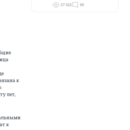
27 322
50
бщие
лица
де
вязана к
о
гу лет,
пальными
ат к