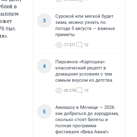
ублей в
выплате
Суровой или мягкой будет
3
может
зима, можно узнать по
76 тыс.
погоде 5 августа — важные
приметы
ия».
77 371
12
Пирожное «Картошка»:
4
классический рецепт в
домашних условиях с тем
самым вкусом из детства
30 278
13
Авиашоу в Мочище — 2026:
5
как добраться до аэродрома,
сколько стоят билеты и
полная программа
фестиваля «Вива Авиа!»