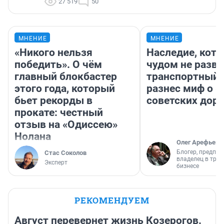
27 519
50
МНЕНИЕ
МНЕНИЕ
«Никого нельзя
Наследие, кото
победить». О чём
чудом не разва
главный блокбастер
транспортный 
этого года, который
разнес миф о 
бьет рекорды в
советских доро
прокате: честный
отзыв на «Одиссею»
Нолана
Олег Арефьев
Блогер, предпри
Стас Соколов
владелец в тра
Эксперт
бизнесе
РЕКОМЕНДУЕМ
Август перевернет жизнь Козерогов.