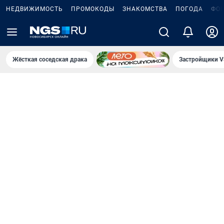
НЕДВИЖИМОСТЬ
ПРОМОКОДЫ
ЗНАКОМСТВА
ПОГОДА
ФО
Жёсткая соседская драка
Застройщики V