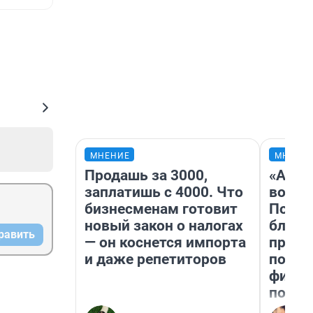
МНЕНИЕ
МНЕНИ
Продашь за 3000,
«Анал
заплатишь с 4000. Что
вот ч
бизнесменам готовит
Почем
новый закон о налогах
блокб
равить
— он коснется импорта
прова
и даже репетиторов
повто
фильм
полны