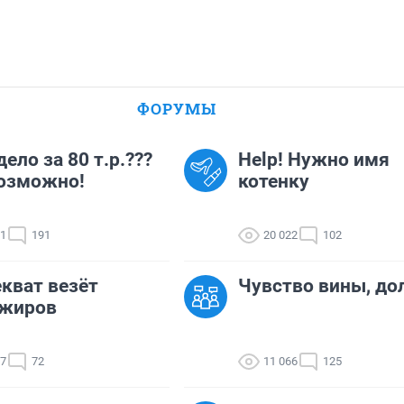
ФОРУМЫ
дело за 80 т.р.???
Help! Нужно имя
озможно!
котенку
21
191
20 022
102
кват везёт
Чувство вины, дол
ажиров
17
72
11 066
125