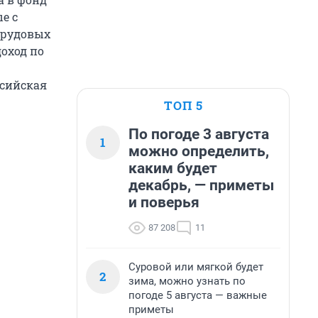
е с
трудовых
оход по
ссийская
ТОП 5
По погоде 3 августа
1
можно определить,
каким будет
декабрь, — приметы
и поверья
87 208
11
Суровой или мягкой будет
2
зима, можно узнать по
погоде 5 августа — важные
приметы