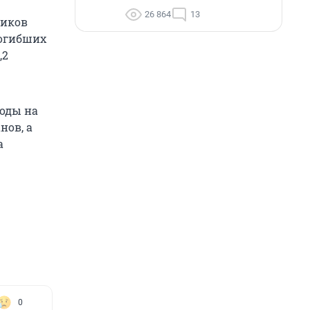
26 864
13
ников
погибших
,2
ходы на
нов, а
а
0