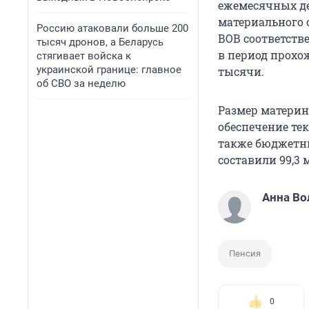
ежемесячных д
материального 
Россию атаковали больше 200
ВОВ соответств
тысяч дронов, а Беларусь
в период прохо
стягивает войска к
украинской границе: главное
тысячи.
об СВО за неделю
Размер материнс
обеспечение те
также бюджетны
составили 99,3 
Анна Во
Пенсия
0