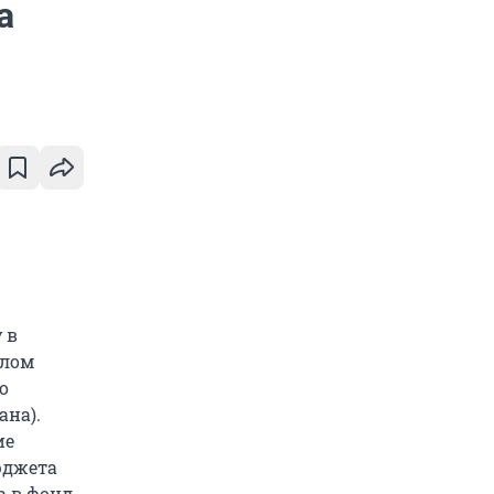
а
 в
елом
о
ана).
ие
юджета
а в фонд