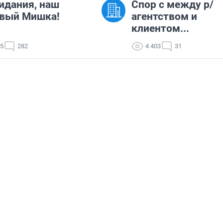
идания, наш
Спор с между р/
овый Мишка!
агентством и
клиентом...
85
282
4 403
31