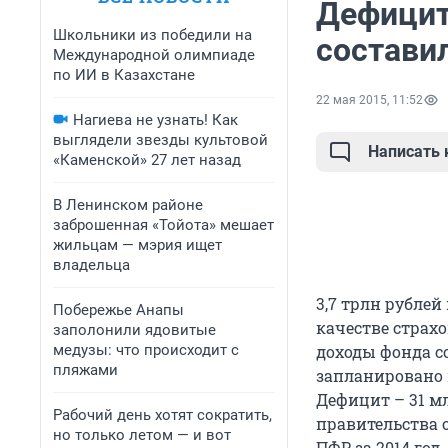
Дефицит
Школьники из победили на
состави
Международной олимпиаде
по ИИ в Казахстане
22 мая 2015, 11:52
Нагиева не узнать! Как
выглядели звезды культовой
Написать
«Каменской» 27 лет назад
В Ленинском районе
заброшенная «Тойота» мешает
жильцам — мэрия ищет
владельца
3,7 трлн рубле
Побережье Анапы
качестве страхо
заполонили ядовитые
медузы: что происходит с
доходы фонда со
пляжами
запланировано п
Дефицит – 31 м
Рабочий день хотят сократить,
правительства 
но только летом — и вот
ПФР за 2014 го