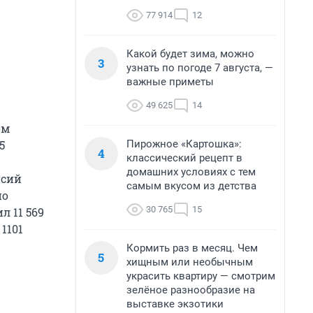
77 914
12
Какой будет зима, можно
3
узнать по погоде 7 августа, —
важные приметы
49 625
14
ом
Пирожное «Картошка»:
5
4
классический рецепт в
домашних условиях с тем
нсий
самым вкусом из детства
по
30 765
15
л 11 569
1101
Кормить раз в месяц. Чем
5
хищным или необычным
украсить квартиру — смотрим
зелёное разнообразие на
выставке экзотики