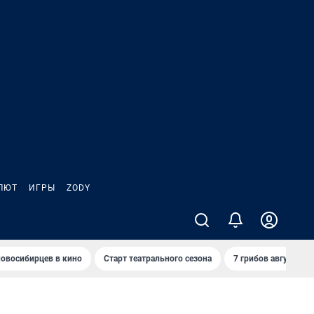
ЛЮТ
ИГРЫ
ZODY
овосибирцев в кино
Старт театрального сезона
7 грибов августа