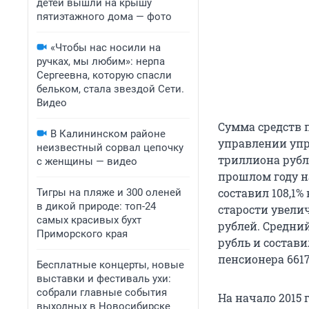
детей вышли на крышу
пятиэтажного дома — фото
«Чтобы нас носили на
ручках, мы любим»: нерпа
Сергеевна, которую спасли
бельком, стала звездой Сети.
Видео
Сумма средств 
В Калининском районе
управлении упр
неизвестный сорвал цепочку
триллиона рубл
с женщины — видео
прошлом году н
составил 108,1%
Тигры на пляже и 300 оленей
в дикой природе: топ-24
старости увеличи
самых красивых бухт
рублей. Средний
Приморского края
рубль и состав
пенсионера 6617
Бесплатные концерты, новые
выставки и фестиваль ухи:
собрали главные события
На начало 2015
выходных в Новосибирске