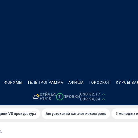
ФОРУМЫ
ТЕЛЕПРОГРАММА
АФИША
ГОРОСКОП
КУРСЫ ВА
USD 82,17
СЕЙЧАС
1
ПРОБКИ
+14°C
EUR 94,84
ики VS прокуратура
Августовский каталог новостроек
5 молодых н
А