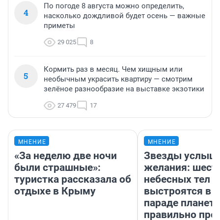
По погоде 8 августа можно определить,
4
насколько дождливой будет осень — важные
приметы
29 025
8
Кормить раз в месяц. Чем хищным или
5
необычным украсить квартиру — смотрим
зелёное разнообразие на выставке экзотики
27 479
17
МНЕНИЕ
МНЕНИЕ
«За неделю две ночи
Звезды услыш
были страшные»:
желания: шест
туристка рассказала об
небесных тел
отдыхе в Крыму
выстроятся в 
параде планет 
правильно про