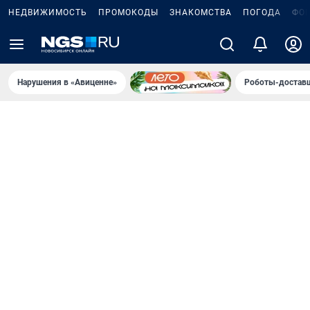
НЕДВИЖИМОСТЬ
ПРОМОКОДЫ
ЗНАКОМСТВА
ПОГОДА
ФО
Нарушения в «Авиценне»
Роботы-доставщ