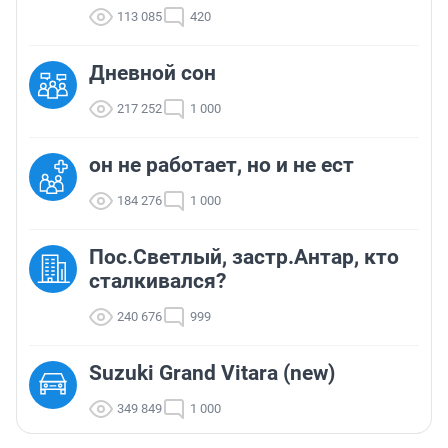
113 085
420
Дневной сон
217 252
1 000
он не работает, но и не ест
184 276
1 000
Пос.Светлый, застр.Антар, кто
сталкивался?
240 676
999
Suzuki Grand Vitara (new)
349 849
1 000