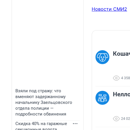
Новости СМИ2
Коша
4 358
Взяли под стражу: что
Нелло
вменяют задержанному
начальнику Заельцовского
отдела полиции —
подробности обвинения
24 0
Скидка 40% на гаражные
секционные ворота