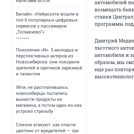
налетами БПЛА
автомобилей на 
возмещать банк
Билайн: «Нейросети вошли в
ставки Централ
топ-5 популярных цифровых
программы подд
сервисов у пассажиров
„Толмачево“»
Дмитрий Медвед
льготного авто
Поколение «N». 5 молодых и
автомобили и з
перспективных актеров из
образом, мы см
Новосибирска: они покорили
зрителей и критиков харизмой
еще раз повтор
и талантом
высокотехнолог
Уйти, не расплатившись:
новосибирцы пытались
вынести продукты из
магазина, а потом один из них
устроил стрельбу
Слизни атакуют: как спасти
цветник от вредителей — три