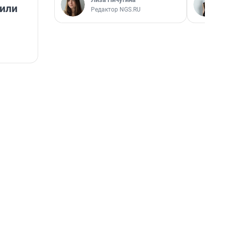
 или
Редактор NGS.RU