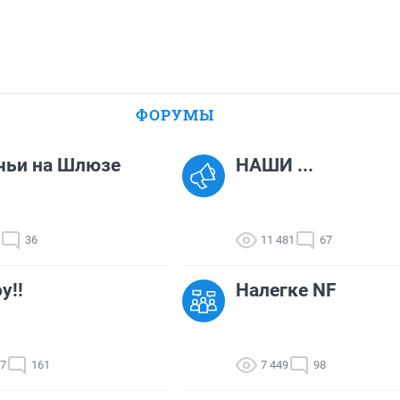
ФОРУМЫ
чьи на Шлюзе
НАШИ ...
36
11 481
67
у!!
Налегке NF
27
161
7 449
98