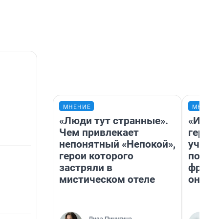
МНЕНИЕ
МНЕНИ
«Люди тут странные».
«Игру
Чем привлекает
герои
непонятный «Непокой»,
учит 
герои которого
попул
застряли в
франш
мистическом отеле
она п
Лиза Пичугина