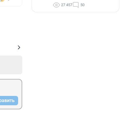
27 457
50
равить