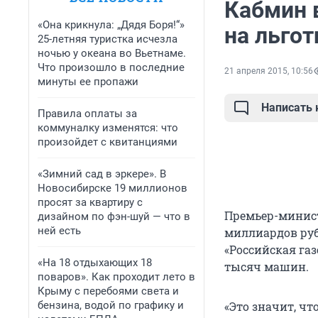
Кабмин в
«Она крикнула: „Дядя Боря!“»
на льго
25-летняя туристка исчезла
ночью у океана во Вьетнаме.
Что произошло в последние
21 апреля 2015, 10:56
минуты ее пропажи
Написать
Правила оплаты за
коммуналку изменятся: что
произойдет с квитанциями
«Зимний сад в эркере». В
Новосибирске 19 миллионов
просят за квартиру с
Премьер-минист
дизайном по фэн-шуй — что в
ней есть
миллиардов руб
«Российская га
«На 18 отдыхающих 18
тысяч машин.
поваров». Как проходит лето в
Крыму с перебоями света и
бензина, водой по графику и
«Это значит, ч