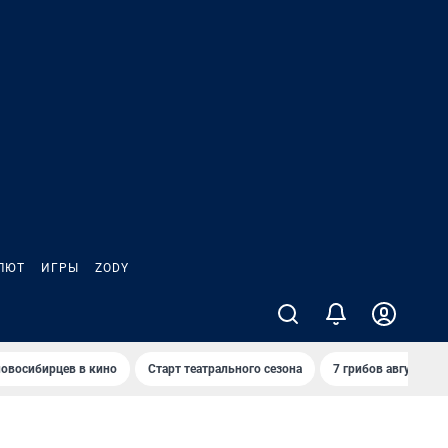
ЛЮТ
ИГРЫ
ZODY
овосибирцев в кино
Старт театрального сезона
7 грибов августа