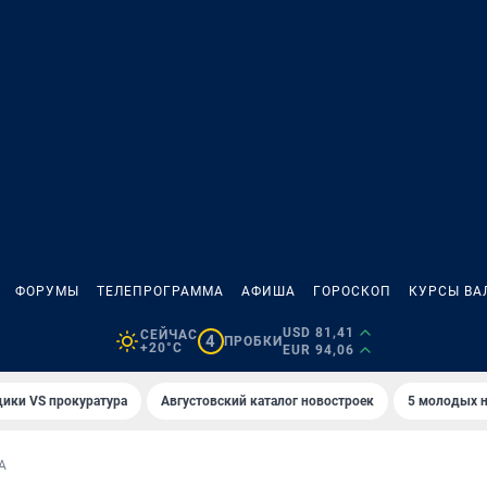
ФОРУМЫ
ТЕЛЕПРОГРАММА
АФИША
ГОРОСКОП
КУРСЫ ВА
USD 81,41
СЕЙЧАС
4
ПРОБКИ
+20°C
EUR 94,06
ики VS прокуратура
Августовский каталог новостроек
5 молодых н
А