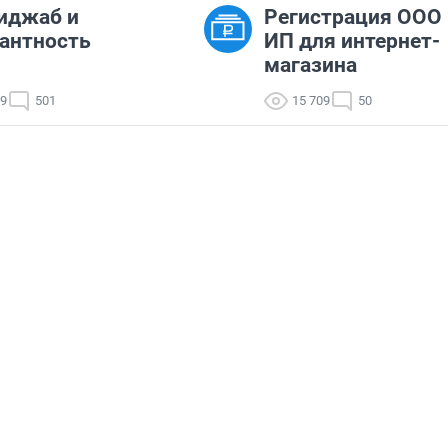
иджаб и
Регистрация ООО
антность
ИП для интернет-
магазина
89
501
15 709
50