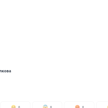
лкова
0
0
0