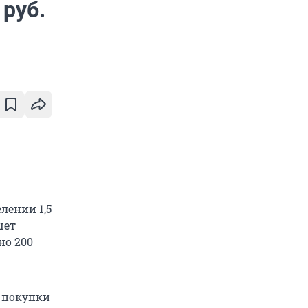
 руб.
лении 1,5
шет
но 200
я покупки