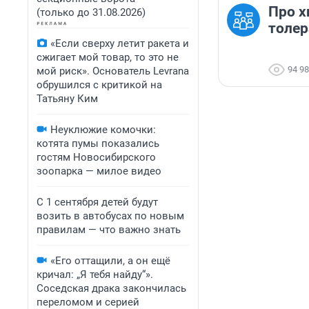
Про х
(только до 31.08.2026)
толер
«Если сверху летит ракета и
сжигает мой товар, то это не
94 9
мой риск». Основатель Levrana
обрушился с критикой на
Татьяну Ким
Неуклюжие комочки:
котята пумы показались
гостям Новосибирского
зоопарка — милое видео
С 1 сентября детей будут
возить в автобусах по новым
правилам — что важно знать
«Его оттащили, а он ещё
кричал: „Я тебя найду“».
Соседская драка закончилась
переломом и серией