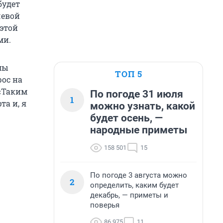
будет
чевой
 этой
ми.
мы
ТОП 5
ос на
 «Таким
По погоде 31 июля
1
а и, я
можно узнать, какой
будет осень, —
народные приметы
158 501
15
По погоде 3 августа можно
2
определить, каким будет
декабрь, — приметы и
поверья
86 975
11